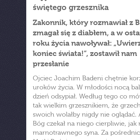
świętego grzesznika
Zakonnik, który rozmawiał z 
zmagał się z diabłem, a w ost
roku życia nawoływał: „Uwier
koniec świata!”, zostawił nam
przesłanie
Ojciec Joachim Badeni chętnie korz
uroków życia. W młodości nocą ba
dzień odsypiał. Według tego co mó
tak wielkim grzesznikiem, że grze
swoich wolałby nigdy nie oglądać. 
Bóg czekał na niego cierpliwie, jak 
marnotrawnego syna. Za pośredn