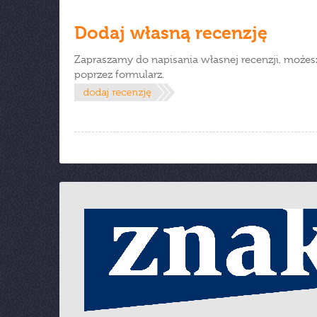
Dodaj własną recenzję
Zapraszamy do napisania własnej recenzji, możes
poprzez formularz.