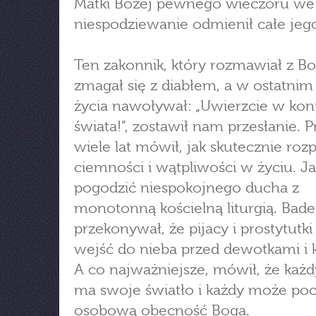
Matki Bożej pewnego wieczoru w
niespodziewanie odmienił całe jego
Ten zakonnik, który rozmawiał z B
zmagał się z diabłem, a w ostatnim
życia nawoływał: „Uwierzcie w kon
świata!”, zostawił nam przesłanie. P
wiele lat mówił, jak skutecznie roz
ciemności i wątpliwości w życiu. J
pogodzić niespokojnego ducha z
monotonną kościelną liturgią. Bade
przekonywał, że pijacy i prostytutk
wejść do nieba przed dewotkami i k
A co najważniejsze, mówił, że każd
ma swoje światło i każdy może po
osobową obecność Boga.