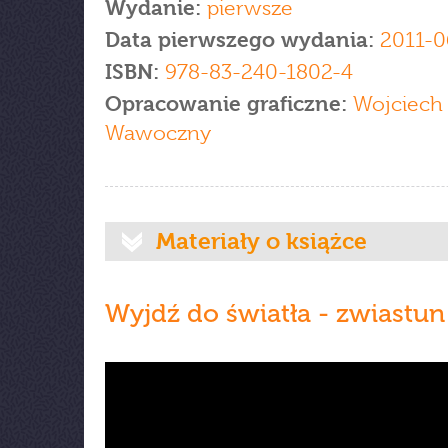
Wydanie:
pierwsze
Data pierwszego wydania:
2011-0
ISBN:
978-83-240-1802-4
Opracowanie graficzne:
Wojciech
Wawoczny
Materiały o książce
Wyjdź do światła - zwiastun 