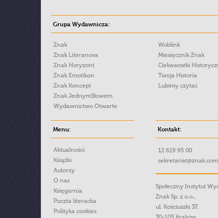
Grupa Wydawnicza:
Znak
Woblink
Znak Literanova
Miesięcznik Znak
Znak Horyzont
Ciekawostki Historyc
Znak Emotikon
Twoja Historia
Znak Koncept
Lubimy czytać
Znak JednymSłowem
Wydawnictwo Otwarte
Menu:
Kontakt:
Aktualności
12 619 95 00
Książki
sekretariat@znak.com
Autorzy
O nas
Społeczny Instytut W
Księgarnia
Znak Sp. z o.o.,
Poczta literacka
ul. Kościuszki 37,
Polityka cookies
30-105 Kraków