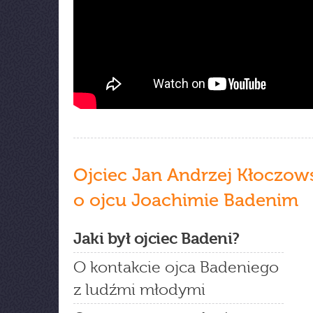
Ojciec Jan Andrzej Kłoczow
o ojcu Joachimie Badenim
Jaki był ojciec Badeni?
O kontakcie ojca Badeniego
z ludźmi młodymi