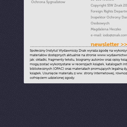
Ochrona Sygnalistow
Copyright SIW Znak 2
Foreign Rights Depart
Inspektor Ochrony Da
Osobowych
Magdalena Heczko
e-mail:
iodo@znak.com
newsletter >
Społeczny Instytut Wydawniczy Znak wyraża zgodę na wykorzy
materiałów dostępnych aktualnie na stronie www.wydawnictwoz
jak: okładki, fragmenty tekstu, biogramy autorów oraz opisy ksią
mogą zostać wykorzystane w recenzjach książek, katalogach i
bibliotecznych (OPAC) oraz materiałach promujących legalną dy
książek. Usunięcie materiału z ww. strony internetowej, równoz
cofnięciem udzielonej zgody.