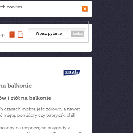
ych cookies
Szukaj
up:
na balkonie
 i ziół na balkonie
ch czasach można jeść zdrowo, a nawet
miętę, pomidory czy papryczki chili.
sposoby na rozpoczęcie przygody z