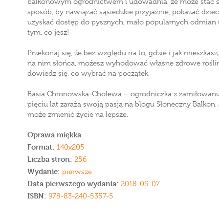
balkonowym ogrodnictwem i udowadnia, że może stać się
sposób, by nawiązać sąsiedzkie przyjaźnie, pokazać dzie
uzyskać dostęp do pysznych, mało popularnych odmian ro
tym, co jesz!
Przekonaj się, że bez względu na to, gdzie i jak mieszkasz
na nim słońca, możesz wyhodować własne zdrowe rośliny.
dowiedz się, co wybrać na początek.
Basia Chronowska-Cholewa – ogrodniczka z zamiłowan
pięciu lat zaraża swoją pasją na blogu Słoneczny Balkon.
może zmienić życie na lepsze.
Oprawa miękka
Format:
140x205
Liczba stron:
256
Wydanie:
pierwsze
Data pierwszego wydania:
2018-05-07
ISBN:
978-83-240-5357-5