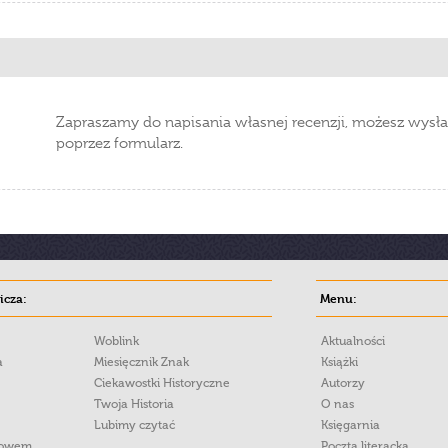
Zapraszamy do napisania własnej recenzji, możesz wysła
poprzez formularz.
cza:
Menu:
Woblink
Aktualności
a
Miesięcznik Znak
Książki
Ciekawostki Historyczne
Autorzy
Twoja Historia
O nas
Lubimy czytać
Księgarnia
łowem
Poczta literacka