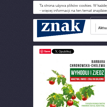
Ta strona używa plików cookies. W każd
- więcej informacji na ten temat znajdzi
Aktu
Save