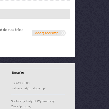
ć do nas tekst
Kontakt:
12 619 95 00
sekretariat@znak.com.pl
Społeczny Instytut Wydawniczy
Znak Sp. z o.o.,