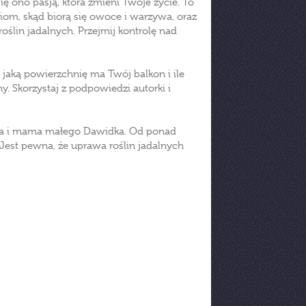
 ono pasją, która zmieni Twoje życie. To
ciom, skąd biorą się owoce i warzywa, oraz
ślin jadalnych. Przejmij kontrolę nad
, jaką powierzchnię ma Twój balkon i ile
 Skorzystaj z podpowiedzi autorki i
ia i mama małego Dawidka. Od ponad
 Jest pewna, że uprawa roślin jadalnych