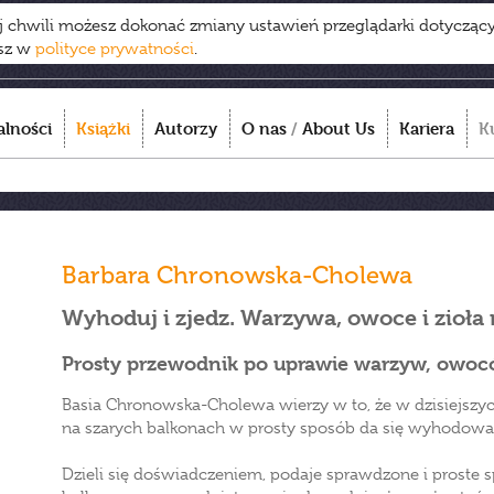
ej chwili możesz dokonać zmiany ustawień przeglądarki dotycząc
esz w
polityce prywatności
.
alności
Książki
Autorzy
O nas
/
About Us
Kariera
K
Barbara Chronowska-Cholewa
Wyhoduj i zjedz. Warzywa, owoce i zioła 
Prosty przewodnik po uprawie warzyw, owoców
Basia Chronowska-Cholewa wierzy w to, że w dzisiejszy
na szarych balkonach w prosty sposób da się wyhodować 
Dzieli się doświadczeniem, podaje sprawdzone i proste 