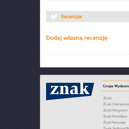
Recenzje
Dodaj własną recenzję
Grupa Wydawni
Znak
Znak Literanov
Znak Horyzont
Znak Emotikon
Znak Koncept
Znak JednymS