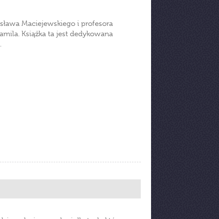
ława Maciejewskiego i profesora
amila. Książka ta jest dedykowana
g.