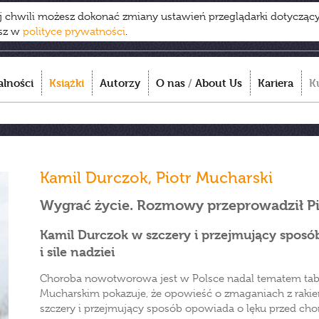
ej chwili możesz dokonać zmiany ustawień przeglądarki dotycząc
esz w
polityce prywatności
.
alności
Książki
Autorzy
O nas
/
About Us
Kariera
K
Kamil Durczok
,
Piotr Mucharski
Wygrać życie. Rozmowy przeprowadził Pi
Kamil Durczok w szczery i przejmujący sposó
i sile nadziei
Choroba nowotworowa jest w Polsce nadal tematem tab
Mucharskim pokazuje, że opowieść o zmaganiach z rakie
szczery i przejmujący sposób opowiada o lęku przed choro