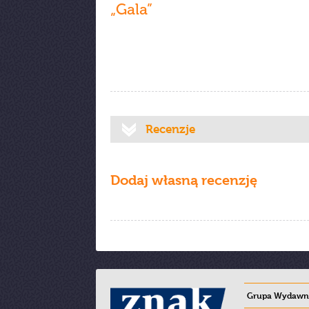
„Gala”
Recenzje
Dodaj własną recenzję
Grupa Wydawni