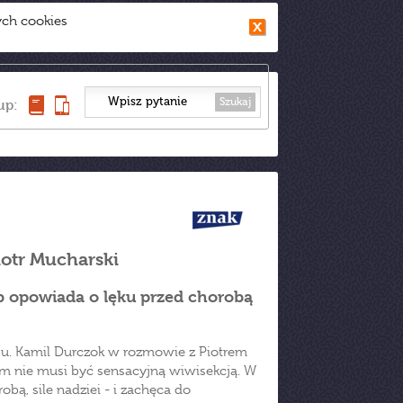
ych cookies
Szukaj
up:
otr Mucharski
b opowiada o lęku przed chorobą
u. Kamil Durczok w rozmowie z Piotrem
m nie musi być sensacyjną wiwisekcją. W
bą, sile nadziei - i zachęca do