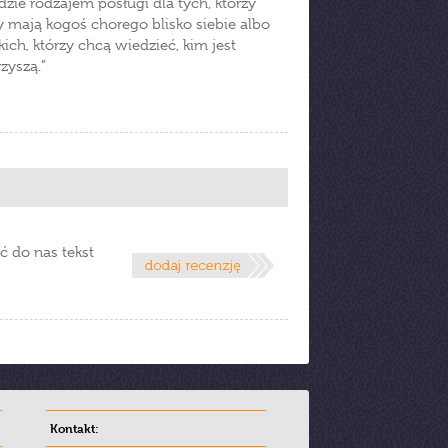
zie rodzajem posługi dla tych, którzy
zy mają kogoś chorego blisko siebie albo
ich, którzy chcą wiedzieć, kim jest
zyszą.”
ć do nas tekst
Kontakt: