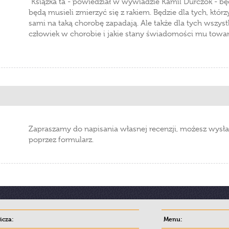
”Książka ta - powiedział w wywiadzie Kamil Durczok - będ
będą musieli zmierzyć się z rakiem. Będzie dla tych, któr
sami na taką chorobę zapadają. Ale także dla tych wszystk
człowiek w chorobie i jakie stany świadomości mu towar
Zapraszamy do napisania własnej recenzji, możesz wysła
poprzez formularz.
cza:
Menu: