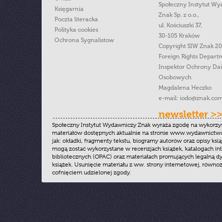
Społeczny Instytut W
Księgarnia
Znak Sp. z o.o.,
Poczta literacka
ul. Kościuszki 37,
Polityka cookies
30-105 Kraków
Ochrona Sygnalistow
Copyright SIW Znak 2
Foreign Rights Depart
Inspektor Ochrony Da
Osobowych
Magdalena Heczko
e-mail:
iodo@znak.com
newsletter >
Społeczny Instytut Wydawniczy Znak wyraża zgodę na wykorzy
materiałów dostępnych aktualnie na stronie www.wydawnictwoz
jak: okładki, fragmenty tekstu, biogramy autorów oraz opisy ksią
mogą zostać wykorzystane w recenzjach książek, katalogach i
bibliotecznych (OPAC) oraz materiałach promujących legalną dy
książek. Usunięcie materiału z ww. strony internetowej, równoz
cofnięciem udzielonej zgody.