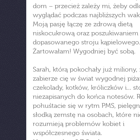
dom – przecież zależy mi, żeby od
wyglądać podczas najbliższych waka
Moją pasję łączę ze zdrową dietą
niskocukrową oraz poszukiwaniem 
dopasowanego stroju kąpielowego
Żartowałam! Wygodniej być sobą.
Sarah, którą pokochały już miliony
zabierze cię w świat wygodnej piż
czekolady, kotków, króliczków i... s
niezapisanych do końca notesów.
pohuśtacie się w rytm PMS, pielęg
słodką zemstę na osobach, które ni
rozumieją problemów kobiet i
współczesnego świata.