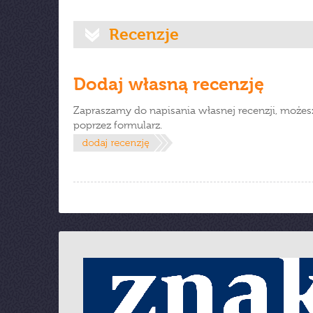
Recenzje
Dodaj własną recenzję
Zapraszamy do napisania własnej recenzji, możes
poprzez formularz.