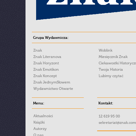
Grupa Wydawnicza:
Znak
Woblink
Znak Literanova
Miesięcznik Znak
Znak Horyzont
Ciekawostki Historyc
Znak Emotikon
Twoja Historia
Znak Koncept
Lubimy czytać
Znak JednymSłowem
Wydawnictwo Otwarte
Menu:
Kontakt:
Aktualności
12 619 95 00
Książki
sekretariat@znak.com
Autorzy
O nas