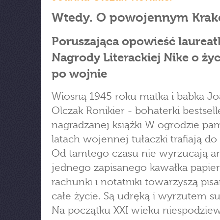
Wtedy. O powojennym Krak
Poruszająca opowieść laureat
Nagrody Literackiej Nike o życ
po wojnie
Wiosną 1945 roku matka i babka J
Olczak Ronikier - bohaterki bestsell
nagradzanej książki W ogrodzie pam
latach wojennej tułaczki trafiają d
Od tamtego czasu nie wyrzucają an
jednego zapisanego kawałka papieru
rachunki i notatniki towarzyszą pis
całe życie. Są udręką i wyrzutem s
Na początku XXI wieku niespodzie