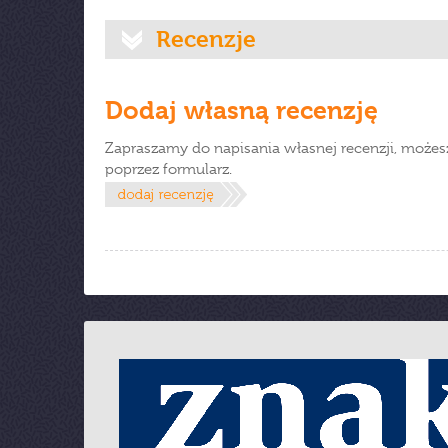
Recenzje
Dodaj własną recenzję
Zapraszamy do napisania własnej recenzji, możes
poprzez formularz.