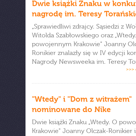
Dwie książki Znaku w konku
nagrodę im. Teresy Torański
„Sprawiedliwi zdrajcy. Sąsiedzi z Wo
Witolda Szabłowskiego oraz „Wtedy
powojennym Krakowie" Joanny Ol
Ronikier znalazły się w IV edycji k
Nagrody Newsweeka im. Teresy Tor
>>> 
"Wtedy" i "Dom z witrażem"
nominowane do Nike
Dwie książki Znaku „Wtedy. O pow
Krakowie" Joanny Olczak-Ronikier 