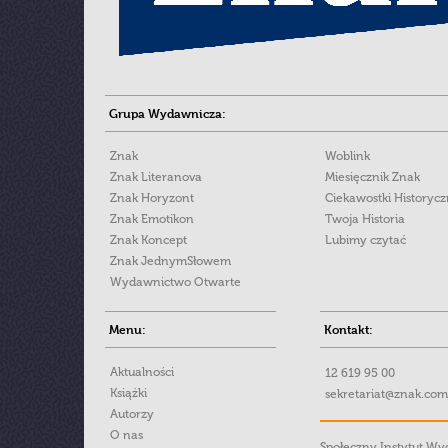
Grupa Wydawnicza:
Znak
Woblink
Znak Literanova
Miesięcznik Znak
Znak Horyzont
Ciekawostki Historyc
Znak Emotikon
Twoja Historia
Znak Koncept
Lubimy czytać
Znak JednymSłowem
Wydawnictwo Otwarte
Menu:
Kontakt:
Aktualności
12 619 95 00
Książki
sekretariat@znak.com
Autorzy
O nas
Społeczny Instytut W