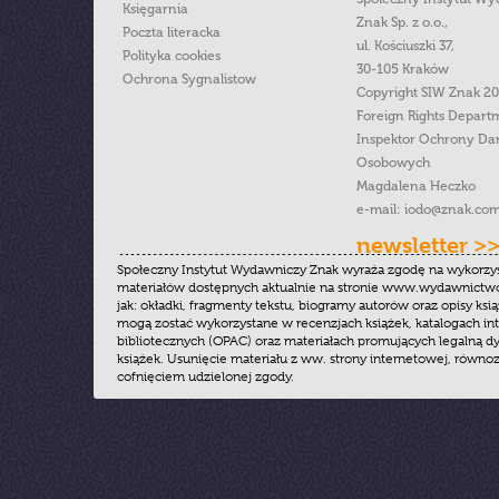
Księgarnia
Znak Sp. z o.o.,
Poczta literacka
ul. Kościuszki 37,
Polityka cookies
30-105 Kraków
Ochrona Sygnalistow
Copyright SIW Znak 2
Foreign Rights Depart
Inspektor Ochrony Da
Osobowych
Magdalena Heczko
e-mail:
iodo@znak.com
newsletter >
Społeczny Instytut Wydawniczy Znak wyraża zgodę na wykorzy
materiałów dostępnych aktualnie na stronie www.wydawnictwoz
jak: okładki, fragmenty tekstu, biogramy autorów oraz opisy ksią
mogą zostać wykorzystane w recenzjach książek, katalogach i
bibliotecznych (OPAC) oraz materiałach promujących legalną dy
książek. Usunięcie materiału z ww. strony internetowej, równoz
cofnięciem udzielonej zgody.