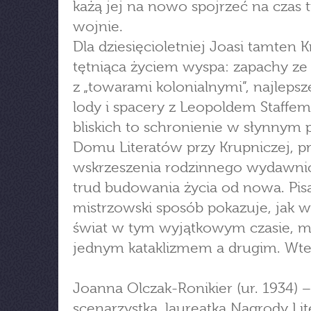
każą jej na nowo spojrzeć na czas 
wojnie.
Dla dziesięcioletniej Joasi tamten 
tętniąca życiem wyspa: zapachy ze 
z „towarami kolonialnymi”, najlepsz
lody i spacery z Leopoldem Staffem.
bliskich to schronienie w słynnym 
Domu Literatów przy Krupniczej, p
wskrzeszenia rodzinnego wydawnic
trud budowania życia od nowa. Pis
mistrzowski sposób pokazuje, jak w
świat w tym wyjątkowym czasie, m
jednym kataklizmem a drugim. Wte
Joanna Olczak-Ronikier (ur. 1934) − 
scenarzystka, laureatka Nagrody Lit