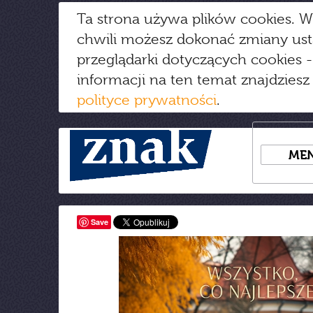
Ta strona używa plików cookies. W
chwili możesz dokonać zmiany us
przeglądarki dotyczących cookies
-
informacji na ten temat znajdziesz
polityce prywatności
.
ME
Save