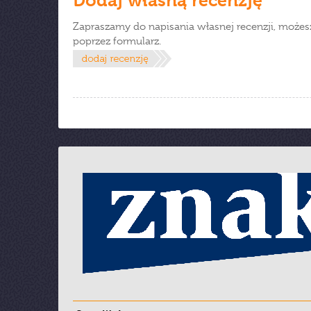
Dodaj własną recenzję
Zapraszamy do napisania własnej recenzji, możes
poprzez formularz.