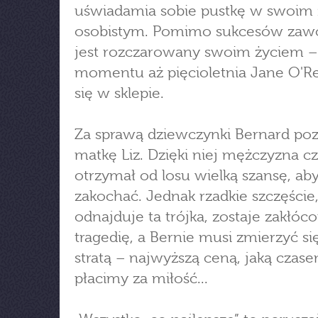
uświadamia sobie pustkę w swoim 
osobistym. Pomimo sukcesów za
jest rozczarowany swoim życiem –
momentu aż pięcioletnia Jane O'Rei
się w sklepie.
Za sprawą dziewczynki Bernard poz
matkę Liz. Dzięki niej mężczyzna cz
otrzymał od losu wielką szansę, aby
zakochać. Jednak rzadkie szczęście,
odnajduje ta trójka, zostaje zakłóc
tragedię, a Bernie musi zmierzyć si
stratą – najwyższą ceną, jaką czas
płacimy za miłość...