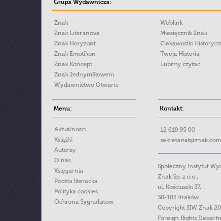
Grupa Wydawnicza:
Znak
Woblink
Znak Literanova
Miesięcznik Znak
Znak Horyzont
Ciekawostki Historyc
Znak Emotikon
Twoja Historia
Znak Koncept
Lubimy czytać
Znak JednymSłowem
Wydawnictwo Otwarte
Menu:
Kontakt:
Aktualności
12 619 95 00
Książki
sekretariat@znak.com
Autorzy
O nas
Społeczny Instytut W
Księgarnia
Znak Sp. z o.o.,
Poczta literacka
ul. Kościuszki 37,
Polityka cookies
30-105 Kraków
Ochrona Sygnalistow
Copyright SIW Znak 2
Foreign Rights Depart