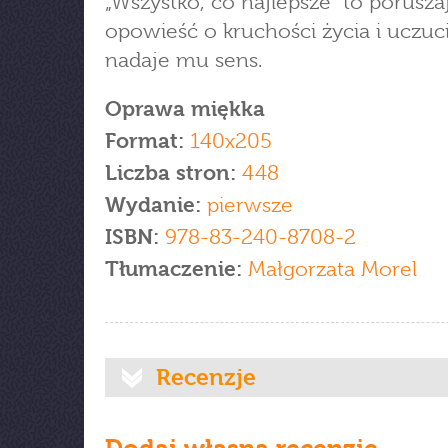
„Wszystko, co najlepsze” to porusza
opowieść o kruchości życia i uczuci
nadaje mu sens.
Oprawa miękka
Format:
140x205
Liczba stron:
448
Wydanie:
pierwsze
ISBN:
978-83-240-8708-2
Tłumaczenie:
Małgorzata Morel
Recenzje