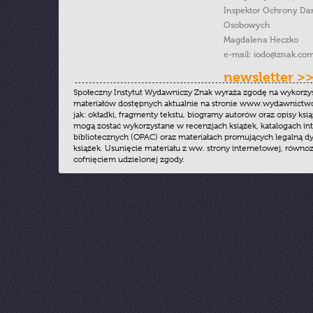
Inspektor Ochrony Da
Osobowych
Magdalena Heczko
e-mail:
iodo@znak.com
newsletter >
Społeczny Instytut Wydawniczy Znak wyraża zgodę na wykorzy
materiałów dostępnych aktualnie na stronie www.wydawnictwoz
jak: okładki, fragmenty tekstu, biogramy autorów oraz opisy ksią
mogą zostać wykorzystane w recenzjach książek, katalogach i
bibliotecznych (OPAC) oraz materiałach promujących legalną dy
książek. Usunięcie materiału z ww. strony internetowej, równoz
cofnięciem udzielonej zgody.