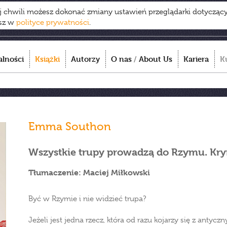
ej chwili możesz dokonać zmiany ustawień przeglądarki dotycząc
esz w
polityce prywatności
.
alności
Książki
Autorzy
O nas
/
About Us
Kariera
K
Emma Southon
Wszystkie trupy prowadzą do Rzymu. Kry
Tłumaczenie: Maciej Miłkowski
Być w Rzymie i nie widzieć trupa?
Jeżeli jest jedna rzecz, która od razu kojarzy się z anty