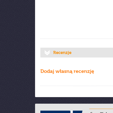
Recenzje
Dodaj własną recenzję