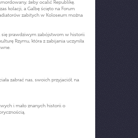
zamordowany, żeby ocalić Republikę.
as kolacji, a Galbę ścięto na Forum
ladiatorów zabitych w Koloseum można
a się prawdziwym zabójstwom w historii
lturę Rzymu, która z zabijania uczyniła
rawne.
iała zabrać nas, swoich przyjaciół, na
ych i mało znanych historii o
brycznością.