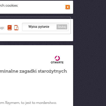
ych cookies
Szukaj
up:
minalne zagadki starożytnych
cznym Rzymem, to jest to morderstwo.