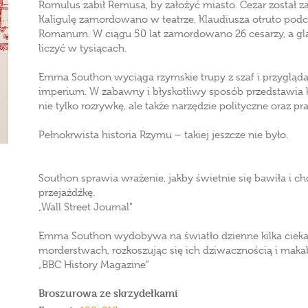
Romulus zabił Remusa, by założyć miasto. Cezar został 
Kaligulę zamordowano w teatrze, Klaudiusza otruto podcz
Romanum. W ciągu 50 lat zamordowano 26 cesarzy, a g
liczyć w tysiącach.
Emma Southon wyciąga rzymskie trupy z szaf i przygląd
imperium. W zabawny i błyskotliwy sposób przedstawia ku
nie tylko rozrywkę, ale także narzędzie polityczne oraz p
Pełnokrwista historia Rzymu – takiej jeszcze nie było.
Southon sprawia wrażenie, jakby świetnie się bawiła i chc
przejażdżkę.
„Wall Street Journal”
Emma Southon wydobywa na światło dzienne kilka ciekaw
morderstwach, rozkoszując się ich dziwacznością i maka
„BBC History Magazine”
Broszurowa ze skrzydełkami