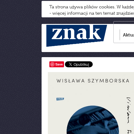
Ta strona używa plików cookies. W każd
- więcej informacji na ten temat znajdzi
Aktu
Save