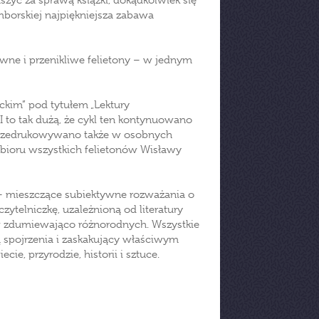
zyć za sprawą książki, dokądkolwiek się
borskiej najpiękniejsza zabawa
wne i przenikliwe felietony – w jednym
ackim” pod tytułem „Lektury
 to tak dużą, że cykl ten kontynuowano
y przedrukowywano także w osobnych
zbioru wszystkich felietonów Wisławy
 – mieszczące subiektywne rozważania o
ytelniczkę, uzależnioną od literatury
w zdumiewająco różnorodnych. Wszystkie
ą spojrzenia i zaskakujący właściwym
, przyrodzie, historii i sztuce.