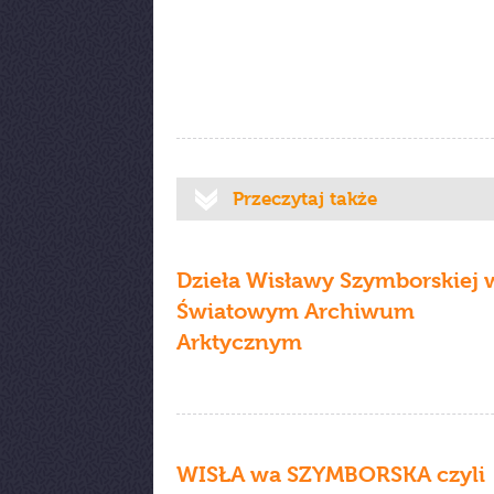
Przeczytaj także
Dzieła Wisławy Szymborskiej 
Światowym Archiwum
Arktycznym
WISŁA wa SZYMBORSKA czyli