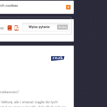
ych cookies
Szukaj
up:
ciekawości”.
ekturę, ale i wracać ciągle do tych