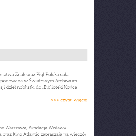
ictwa Znak oraz Piql Polska cała
zdeponowana w Światowym Archiwum
 dzieł noblistki do „Biblioteki Końca
>>> czytaj więcej
czne Warszawa, Fundacja Wisławy
oraz Kino Atlantic zapraszają na wieczór