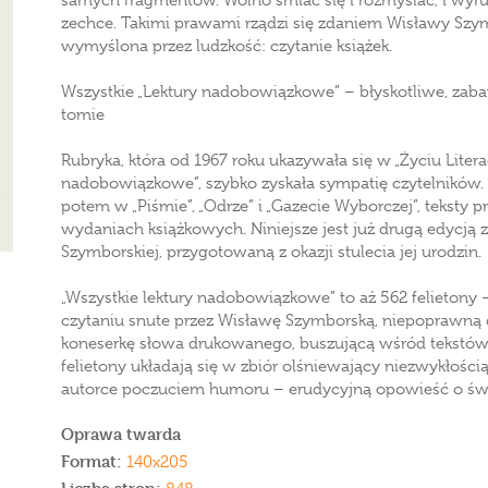
samych fragmentów. Wolno śmiać się i rozmyślać, i wyrus
zechce. Takimi prawami rządzi się zdaniem Wisławy Szym
wymyślona przez ludzkość: czytanie książek.
Wszystkie „Lektury nadobowiązkowe” – błyskotliwe, zaba
tomie
Rubryka, która od 1967 roku ukazywała się w „Życiu Liter
nadobowiązkowe”, szybko zyskała sympatię czytelników. I
potem w „Piśmie”, „Odrze” i „Gazecie Wyborczej”, tekst
wydaniach książkowych. Niniejsze jest już drugą edycją 
Szymborskiej, przygotowaną z okazji stulecia jej urodzin.
„Wszystkie lektury nadobowiązkowe” to aż 562 felietony
czytaniu snute przez Wisławę Szymborską, niepoprawną cz
koneserkę słowa drukowanego, buszującą wśród tekstó
felietony układają się w zbiór olśniewający niezwykłości
autorce poczuciem humoru – erudycyjną opowieść o świecie
Oprawa twarda
Format:
140x205