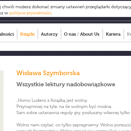
ej chwili możesz dokonać zmiany ustawień przeglądarki dotycząc
esz w
polityce prywatności
.
alności
Książki
Autorzy
O nas
/
About Us
Kariera
K
Wisława Szymborska
Wszystkie lektury nadobowiązkowe
„Homo Ludens z Książką jest wolny.
Przynajmniej na tyle, na ile wolnym być można.
Sam sobie ustanawia reguły gry, posłuszny własnej tylko 
Wolno nam czytać, co tylko zapragniemy. Wolno porzucić l