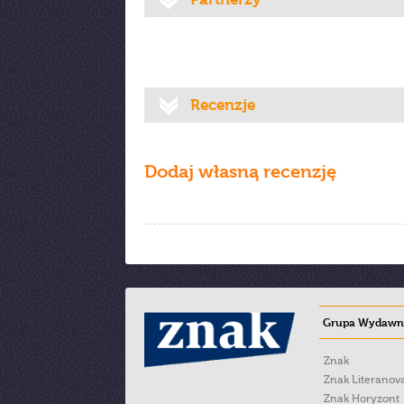
Recenzje
Dodaj własną recenzję
Grupa Wydawni
Znak
Znak Literanov
Znak Horyzont