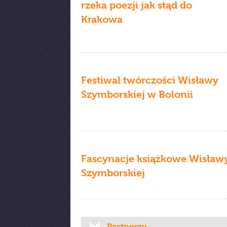
rzeka poezji jak stąd do
Krakowa
Festiwal twórczości Wisławy
Szymborskiej w Bolonii
Fascynacje książkowe Wisław
Szymborskiej
Partnerzy