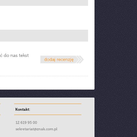
ć do nas tekst
Kontakt:
12 619 95 00
sekretariat@znak.com.pl