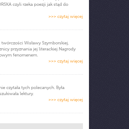
SKA czyli rzeka poezji jak stąd do
>>> czytaj więcej
l twórczości Wisławy Szymborskiej,
nicy przyznania jej literackiej Nagrody
turowym fenomenem.
>>> czytaj więcej
ie czytała tych polecanych. Była
szukiwała lektury.
>>> czytaj więcej