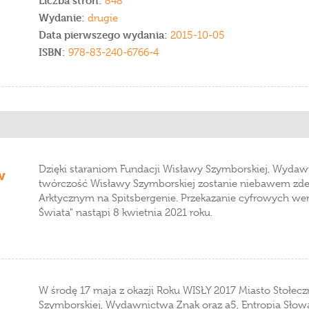
Liczba stron:
848
Wydanie:
drugie
Data pierwszego wydania:
2015-10-05
ISBN:
978-83-240-6766-4
Dzięki staraniom Fundacji Wisławy Szymborskiej, Wydawn
w
twórczość Wisławy Szymborskiej zostanie niebawem 
Arktycznym na Spitsbergenie. Przekazanie cyfrowych wersji
Świata" nastąpi 8 kwietnia 2021 roku.
W środę 17 maja z okazji Roku WISŁY 2017 Miasto Stołe
Szymborskiej, Wydawnictwa Znak oraz a5, Entropia Słowa 