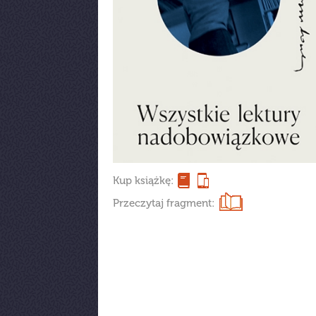
Kup książkę:
Przeczytaj fragment: