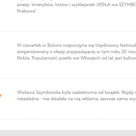
poezji, limeryków, listów i wyklejanek „WISŁA wa SZYMBOR
Krakowa".
W czwartek w Bolonii rozpoczyna się trzydniowy festiwa
zorganizowany z okazji przypadającej w tym roku 20. rocz
Nobla. Popularność poetki we Włoszech od lat jest kul
Wisława Szymborska była uzależniona od książek. Nigdy n
y
niezależna - nie działała na nią reklama, zawsze sama wy