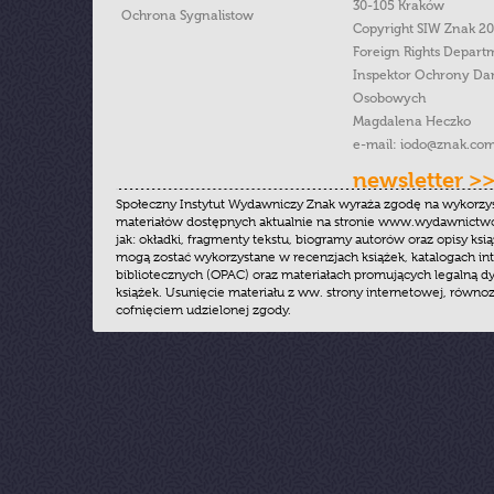
30-105 Kraków
Ochrona Sygnalistow
Copyright SIW Znak 2
Foreign Rights Depart
Inspektor Ochrony Da
Osobowych
Magdalena Heczko
e-mail:
iodo@znak.com
newsletter >
Społeczny Instytut Wydawniczy Znak wyraża zgodę na wykorzy
materiałów dostępnych aktualnie na stronie www.wydawnictwoz
jak: okładki, fragmenty tekstu, biogramy autorów oraz opisy ksią
mogą zostać wykorzystane w recenzjach książek, katalogach i
bibliotecznych (OPAC) oraz materiałach promujących legalną dy
książek. Usunięcie materiału z ww. strony internetowej, równoz
cofnięciem udzielonej zgody.