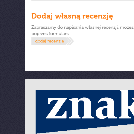
Dodaj własną recenzję
Zapraszamy do napisania własnej recenzji, możes
poprzez formularz.