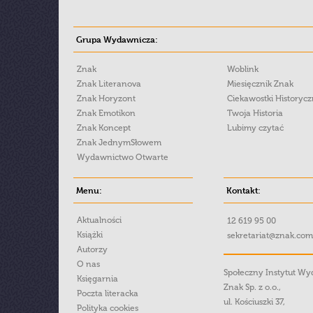
Grupa Wydawnicza:
Znak
Woblink
Znak Literanova
Miesięcznik Znak
Znak Horyzont
Ciekawostki Historyc
Znak Emotikon
Twoja Historia
Znak Koncept
Lubimy czytać
Znak JednymSłowem
Wydawnictwo Otwarte
Menu:
Kontakt:
Aktualności
12 619 95 00
Książki
sekretariat@znak.com
Autorzy
O nas
Społeczny Instytut W
Księgarnia
Znak Sp. z o.o.,
Poczta literacka
ul. Kościuszki 37,
Polityka cookies