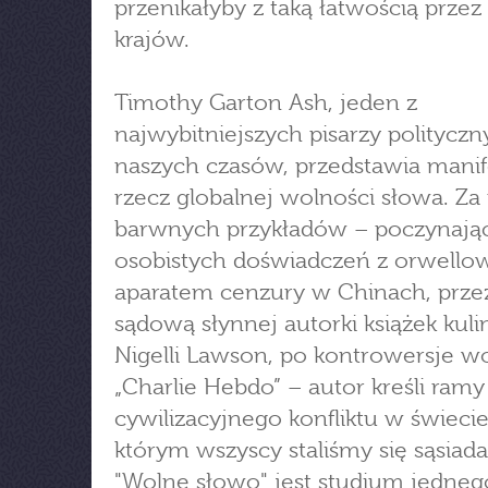
przenikałyby z taką łatwością przez
krajów.
Timothy Garton Ash, jeden z
najwybitniejszych pisarzy politycz
naszych czasów, przedstawia manif
rzecz globalnej wolności słowa. Z
barwnych przykładów – poczynają
osobistych doświadczeń z orwello
aparatem cenzury w Chinach, prze
sądową słynnej autorki książek kul
Nigelli Lawson, po kontrowersje w
„Charlie Hebdo” – autor kreśli ramy
cywilizacyjnego konfliktu w świeci
którym wszyscy staliśmy się sąsiad
"Wolne słowo" jest studium jedneg