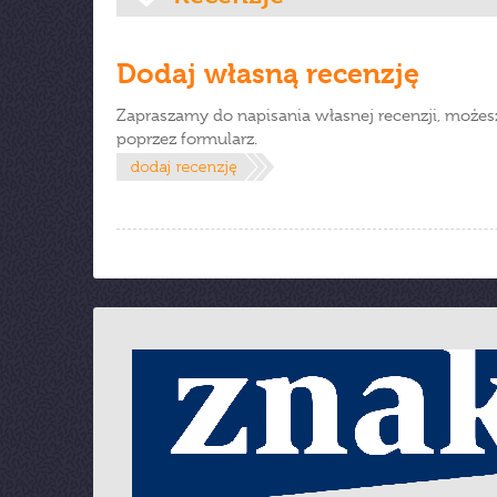
Dodaj własną recenzję
Zapraszamy do napisania własnej recenzji, możes
poprzez formularz.