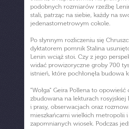
podobnych rozmiarów rzeźbę Lenina
stali, patrząc na siebie, każdy na s
jedenastometrowym cokole.
Po słynnym rozliczeniu się Chrusz
dyktatorem pomnik Stalina usunięt
Lenin wciąż stoi. Czy z jego persp
widać prowizoryczne groby 700 tys
istnień, które pochłonęła budowa 
"Wołga" Geira Pollena to opowieść 
zbudowana na lekturach rosyjskiej l
i prasy, obserwacjach oraz rozmow
mieszkańcami wielkich metropolii i
zapomnianych wiosek. Podczas jed