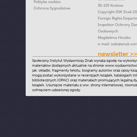
Polityka cookies
30-105 Kraków
Ochrona Sygnalistow
Copyright SIW Znak 2
Foreign Rights Depart
Inspektor Ochrony Da
Osobowych
Magdalena Heczko
e-mail:
iodo@znak.com
newsletter >
Społeczny Instytut Wydawniczy Znak wyraża zgodę na wykorzy
materiałów dostępnych aktualnie na stronie www.wydawnictwoz
jak: okładki, fragmenty tekstu, biogramy autorów oraz opisy ksią
mogą zostać wykorzystane w recenzjach książek, katalogach i
bibliotecznych (OPAC) oraz materiałach promujących legalną dy
książek. Usunięcie materiału z ww. strony internetowej, równoz
cofnięciem udzielonej zgody.