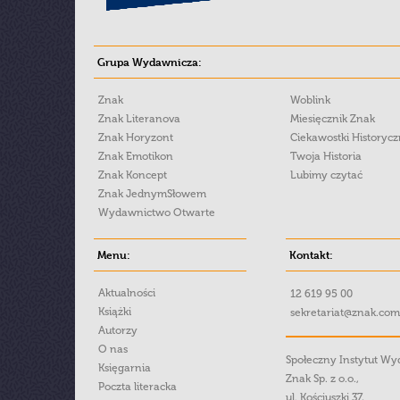
Grupa Wydawnicza:
Znak
Woblink
Znak Literanova
Miesięcznik Znak
Znak Horyzont
Ciekawostki Historyc
Znak Emotikon
Twoja Historia
Znak Koncept
Lubimy czytać
Znak JednymSłowem
Wydawnictwo Otwarte
Menu:
Kontakt:
Aktualności
12 619 95 00
Książki
sekretariat@znak.com
Autorzy
O nas
Społeczny Instytut W
Księgarnia
Znak Sp. z o.o.,
Poczta literacka
ul. Kościuszki 37,