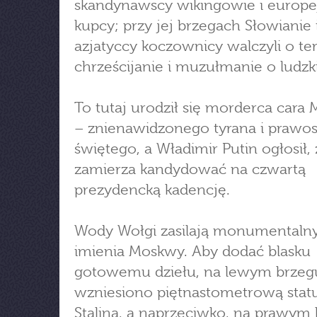
skandynawscy wikingowie i europe
kupcy; przy jej brzegach Słowianie 
azjatyccy koczownicy walczyli o ter
chrześcijanie i muzułmanie o ludzk
To tutaj urodził się morderca cara M
– znienawidzonego tyrana i praw
świętego, a Władimir Putin ogłosił, 
zamierza kandydować na czwartą
prezydencką kadencję.
Wody Wołgi zasilają monumentalny
imienia Moskwy. Aby dodać blasku
gotowemu dziełu, na lewym brzeg
wzniesiono piętnastometrową stat
Stalina, a naprzeciwko, na prawym 