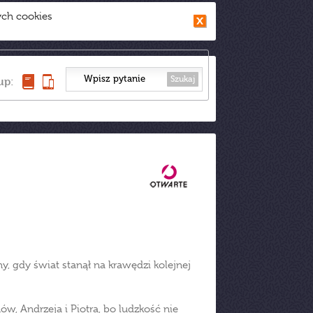
ych cookies
Szukaj
up:
y, gdy świat stanął na krawędzi kolejnej
ów, Andrzeja i Piotra, bo ludzkość nie