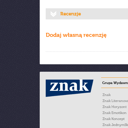
Recenzje
Dodaj własną recenzję
Grupa Wydawni
Znak
Znak Literanov
Znak Horyzont
Znak Emotikon
Znak Koncept
Znak JednymS