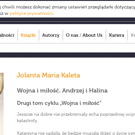
ej chwili możesz dokonać zmiany ustawień przeglądarki dotycząc
esz w
polityce prywatności
.
alności
Książki
Autorzy
O nas
/
About Us
Kariera
K
Jolanta Maria Kaleta
Wojna i miłość. Andrzej i Halina
Drugi tom cyklu „Wojna i miłość”
Jeszcze na dobre nie przebrzmiały echa poprzedniej wojn
katastrofy.
Katarzyna nie sądziła, że będzie musiała drżeć o życie syn