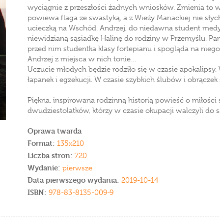
wyciągnie z przeszłości żadnych wniosków. Zmienia to 
powiewa flaga ze swastyką, a z Wieży Mariackiej nie słych
ucieczką na Wschód. Andrzej, do niedawna student medy
niewidzianą sąsiadkę Halinę do rodziny w Przemyślu. Pami
przed nim studentka klasy fortepianu i spogląda na nie
Andrzej z miejsca w nich tonie…
Uczucie młodych będzie rodziło się w czasie apokalips
łapanek i egzekucji. W czasie szybkich ślubów i obrączek
Piękna, inspirowana rodzinną historią powieść o miłości
dwudziestolatków, którzy w czasie okupacji walczyli do
Oprawa twarda
Format:
135x210
Liczba stron:
720
Wydanie:
pierwsze
Data pierwszego wydania:
2019-10-14
ISBN:
978-83-8135-009-9