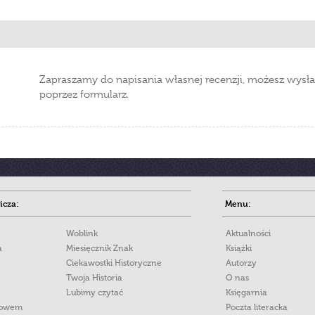
Zapraszamy do napisania własnej recenzji, możesz wysła
poprzez formularz.
cza:
Menu:
Woblink
Aktualności
a
Miesięcznik Znak
Książki
Ciekawostki Historyczne
Autorzy
Twoja Historia
O nas
Lubimy czytać
Księgarnia
łowem
Poczta literacka