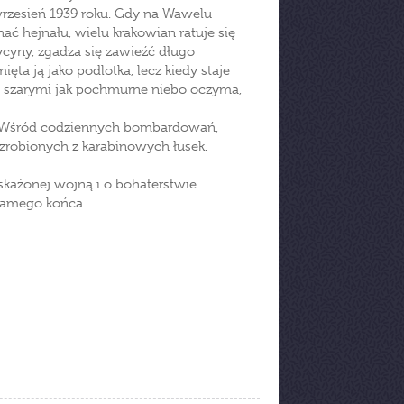
wrzesień 1939 roku. Gdy na Wawelu
ać hejnału, wielu krakowian ratuje się
cyny, zgadza się zawieźć długo
ęta ją jako podlotka, lecz kiedy staje
go szarymi jak pochmurne niebo oczyma,
y. Wśród codziennych bombardowań,
 zrobionych z karabinowych łusek.
 skażonej wojną i o bohaterstwie
 samego końca.