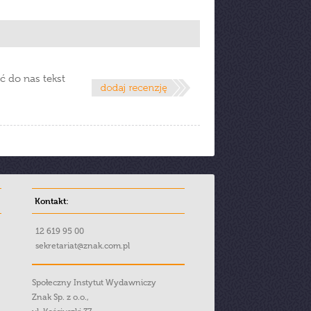
ć do nas tekst
Kontakt:
12 619 95 00
sekretariat@znak.com.pl
Społeczny Instytut Wydawniczy
Znak Sp. z o.o.,