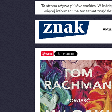
Ta strona używa plików cookies. W każd
- więcej informacji na ten temat znajdzi
Aktu
Save