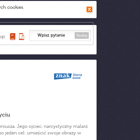
ych cookies
Szukaj
up:
yciu
geniusza. Jego ojciec, narcystyczny malarz
lko jeden cel: umieścić swoje obrazy w