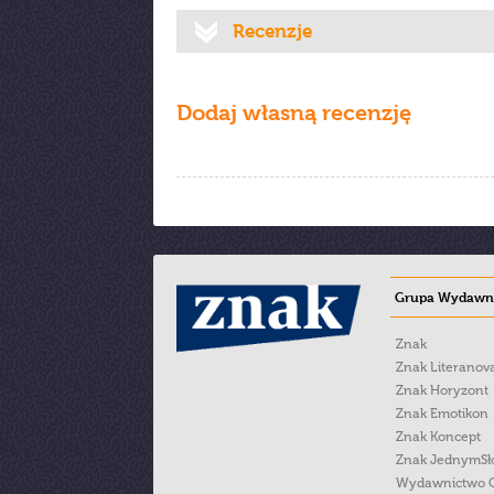
Recenzje
Dodaj własną recenzję
Grupa Wydawni
Znak
Znak Literanov
Znak Horyzont
Znak Emotikon
Znak Koncept
Znak JednymS
Wydawnictwo 