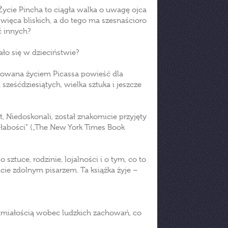
Życie Pincha to ciągła walka o uwagę ojca
oświęca bliskich, a do tego ma szesnaścioro
ć innych?
ało się w dzieciństwie?
rowana życiem Picassa powieść dla
sześćdziesiątych, wielka sztuka i jeszcze
, Niedoskonali, został znakomicie przyjęty
słabości” („The New York Times Book
sztuce, rodzinie, lojalności i o tym, co to
e zdolnym pisarzem. Ta książka żyje –
umiałością wobec ludzkich zachowań, co