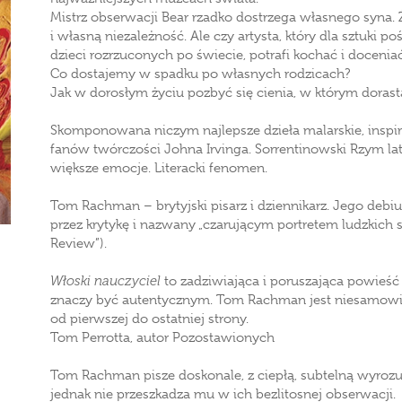
Mistrz obserwacji Bear rzadko dostrzega własnego syna. 
i własną niezależność. Ale czy artysta, który dla sztuki p
dzieci rozrzuconych po świecie, potrafi kochać i docenia
Co dostajemy w spadku po własnych rodzicach?
Jak w dorosłym życiu pozbyć się cienia, w którym dorast
Skomponowana niczym najlepsze dzieła malarskie, inspi
fanów twórczości Johna Irvinga. Sorrentinowski Rzym lat 
większe emocje. Literacki fenomen.
Tom Rachman – brytyjski pisarz i dziennikarz. Jego debiut
przez krytykę i nazwany „czarującym portretem ludzkich 
Review”).
Włoski nauczyciel
to zadziwiająca i poruszająca powieść o 
znaczy być autentycznym. Tom Rachman jest niesamowici
od pierwszej do ostatniej strony.
Tom Perrotta, autor Pozostawionych
Tom Rachman pisze doskonale, z ciepłą, subtelną wyroz
jednak nie przeszkadza mu w ich bezlitosnej obserwacji.