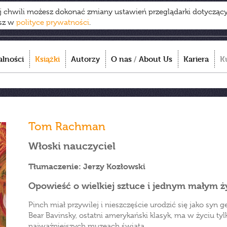
ej chwili możesz dokonać zmiany ustawień przeglądarki dotycząc
esz w
polityce prywatności
.
alności
Książki
Autorzy
O nas
/
About Us
Kariera
K
Tom Rachman
Włoski nauczyciel
Tłumaczenie: Jerzy Kozłowski
Opowieść o wielkiej sztuce i jednym małym ż
Pinch miał przywilej i nieszczęście urodzić się jako syn 
Bear Bavinsky, ostatni amerykański klasyk, ma w życiu ty
najważniejszych muzeach świata.