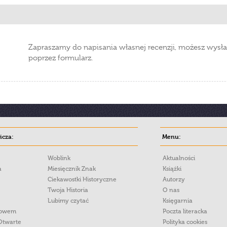
Zapraszamy do napisania własnej recenzji, możesz wysła
poprzez formularz.
cza:
Menu:
Woblink
Aktualności
a
Miesięcznik Znak
Książki
Ciekawostki Historyczne
Autorzy
Twoja Historia
O nas
Lubimy czytać
Księgarnia
łowem
Poczta literacka
Otwarte
Polityka cookies