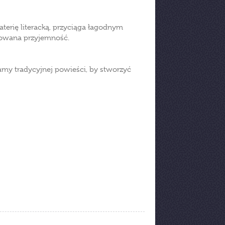
aterię literacką, przyciąga łagodnym
sowana przyjemność.
amy tradycyjnej powieści, by stworzyć