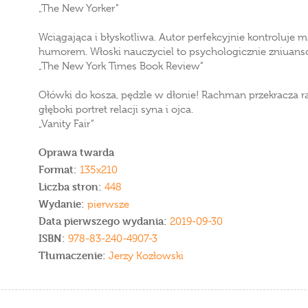
„The New Yorker”
Wciągająca i błyskotliwa. Autor perfekcyjnie kontroluje m
humorem. Włoski nauczyciel to psychologicznie zniuan
„The New York Times Book Review”
Ołówki do kosza, pędzle w dłonie! Rachman przekracza r
głęboki portret relacji syna i ojca.
„Vanity Fair”
Oprawa twarda
Format:
135x210
Liczba stron:
448
Wydanie:
pierwsze
Data pierwszego wydania:
2019-09-30
ISBN:
978-83-240-4907-3
Tłumaczenie:
Jerzy Kozłowski