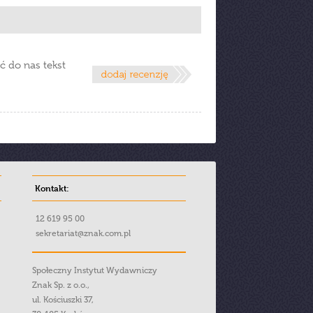
ć do nas tekst
Kontakt:
12 619 95 00
sekretariat@znak.com.pl
Społeczny Instytut Wydawniczy
Znak Sp. z o.o.,
ul. Kościuszki 37,