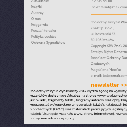
Aktualności
12 619 95 00
Książki
sekretariat@znak.com
Autorzy
O nas
Społeczny Instytut W
Księgarnia
Znak Sp. z o.o.,
Poczta literacka
ul. Kościuszki 37,
Polityka cookies
30-105 Kraków
Ochrona Sygnalistow
Copyright SIW Znak 2
Foreign Rights Depart
Inspektor Ochrony Da
Osobowych
Magdalena Heczko
e-mail:
iodo@znak.com
newsletter >
Społeczny Instytut Wydawniczy Znak wyraża zgodę na wykorzy
materiałów dostępnych aktualnie na stronie www.wydawnictwoz
jak: okładki, fragmenty tekstu, biogramy autorów oraz opisy ksią
mogą zostać wykorzystane w recenzjach książek, katalogach i
bibliotecznych (OPAC) oraz materiałach promujących legalną dy
książek. Usunięcie materiału z ww. strony internetowej, równoz
cofnięciem udzielonej zgody.