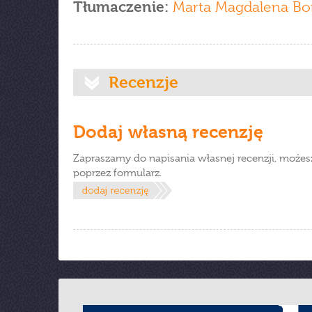
Tłumaczenie:
Marta Magdalena Bo
Recenzje
Dodaj własną recenzję
Zapraszamy do napisania własnej recenzji, możes
poprzez formularz.