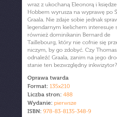
wraz z ukochaną Eleonorą i księdz
Hobbem wyrusza na wyprawę po Ś
Graala. Nie zdaje sobie jednak spra
legendarnym kielichem interesuje s
również dominikanin Bernard de
Taillebourg, który nie cofnie się pr
niczym, by go zdobyć. Czy Thomas
odnaleźć Graala, zanim na jego dr
stanie ten bezwzględny inkwizytor?
Oprawa twarda
Format:
135x210
Liczba stron:
488
Wydanie:
pierwsze
ISBN:
978-83-8135-348-9