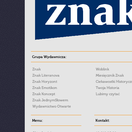
Grupa Wydawnicza:
Znak
Woblink
Znak Literanova
Miesięcznik Znak
Znak Horyzont
Ciekawostki Historyc
Znak Emotikon
Twoja Historia
Znak Koncept
Lubimy czytać
Znak JednymSłowem
Wydawnictwo Otwarte
Menu:
Kontakt: