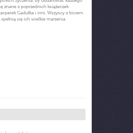
zystkich życzenia, by obdarować każdego
ę znane z poprzednich książeczek
Kacperek Gadułka i inni. Wszyscy z biciem
 spełnią się ich wielkie marzenia.