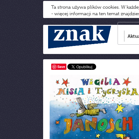
Ta strona używa plików cookies. W każd
- więcej informacji na ten temat znajdzi
Aktu
Save