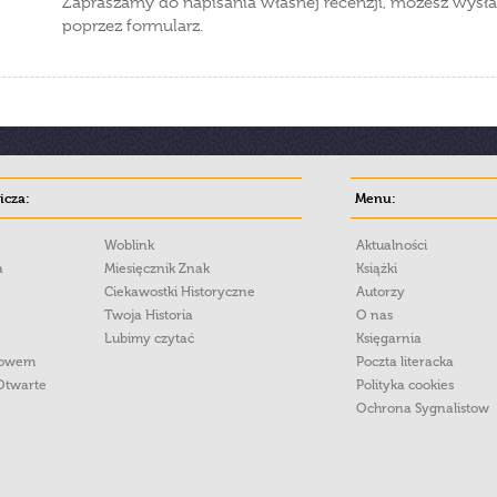
Zapraszamy do napisania własnej recenzji, możesz wysła
poprzez formularz.
cza:
Menu:
Woblink
Aktualności
a
Miesięcznik Znak
Książki
Ciekawostki Historyczne
Autorzy
Twoja Historia
O nas
Lubimy czytać
Księgarnia
łowem
Poczta literacka
Otwarte
Polityka cookies
Ochrona Sygnalistow