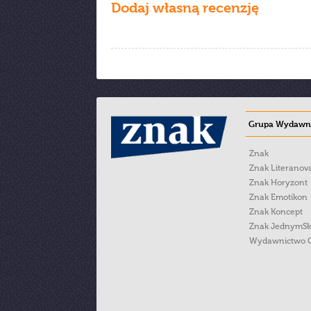
Dodaj własną recenzję
Grupa Wydawni
Znak
Znak Literanov
Znak Horyzont
Znak Emotikon
Znak Koncept
Znak JednymS
Wydawnictwo 