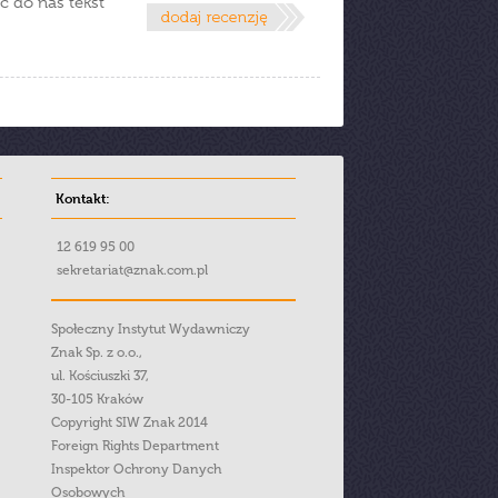
ć do nas tekst
Kontakt:
12 619 95 00
sekretariat@znak.com.pl
Społeczny Instytut Wydawniczy
Znak Sp. z o.o.,
ul. Kościuszki 37,
30-105 Kraków
Copyright SIW Znak 2014
Foreign Rights Department
Inspektor Ochrony Danych
Osobowych