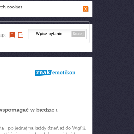
ych cookies
Szukaj
up:
, wspomagać w biedzie i
 - po jednej na każdy dzień aż do Wigilii.