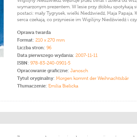
Wigilijny Niedźwiedź wędruje przez świat i zbiera od ws
wymarzonym prezentem. W lesie przy żłóbku spotykają si
postaci: mały Tygrysek, wielki Niedźwiedź, Maja Papaja, 
serca czekają, co przyniesie im Wigilijny Niedźwiedź i czy
Oprawa twarda
Format:
210 x 270 mm
Liczba stron:
96
Data pierwszego wydania:
2007-11-11
ISBN:
978-83-240-0901-5
Opracowanie graficzne:
Janosch
Tytuł oryginalny:
Morgen kommt der Weihnachtsbär
Tłumaczenie:
Emilia Bielicka