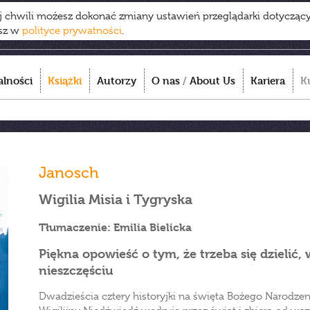
ej chwili możesz dokonać zmiany ustawień przeglądarki dotycząc
esz w
polityce prywatności
.
alności
Książki
Autorzy
O nas
/
About Us
Kariera
K
Janosch
Wigilia Misia i Tygryska
Tłumaczenie: Emilia Bielicka
Piękna opowieść o tym, że trzeba się dzielić
nieszczęściu
Dwadzieścia cztery historyjki na święta Bożego Narodzenia