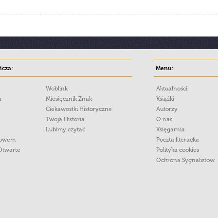
cza:
Menu:
Woblink
Aktualności
a
Miesięcznik Znak
Książki
Ciekawostki Historyczne
Autorzy
Twoja Historia
O nas
Lubimy czytać
Księgarnia
łowem
Poczta literacka
Otwarte
Polityka cookies
Ochrona Sygnalistow