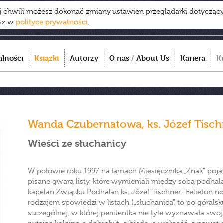
ej chwili możesz dokonać zmiany ustawień przeglądarki dotycząc
esz w
polityce prywatności
.
alności
Książki
Autorzy
O nas
/
About Us
Kariera
K
Wanda Czubernatowa
,
ks. Józef Tisc
Wieści ze słuchanicy
W połowie roku 1997 na łamach Miesięcznika „Znak” pojaw
pisane gwarą listy, które wymieniali między sobą podh
kapelan Związku Podhalan ks. Józef Tischner . Felieton nos
rodzajem spowiedzi w listach („słuchanica” to po góralsku
szczególnej, w której penitentka nie tyle wyznawała swoje