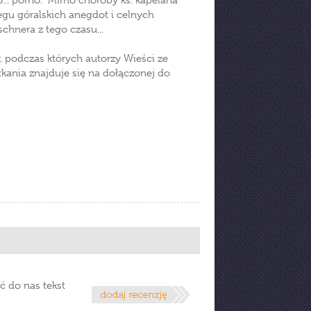
o... porno. Mimo choroby ks. kapelana
egu góralskich anegdot i celnych
chnera z tego czasu...
 podczas których autorzy Wieści ze
tkania znajduje się na dołączonej do
ć do nas tekst