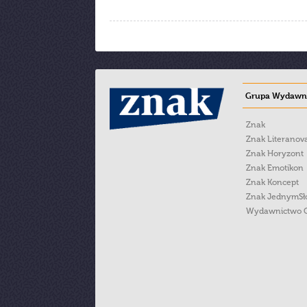
Grupa Wydawni
Znak
Znak Literanov
Znak Horyzont
Znak Emotikon
Znak Koncept
Znak JednymS
Wydawnictwo 