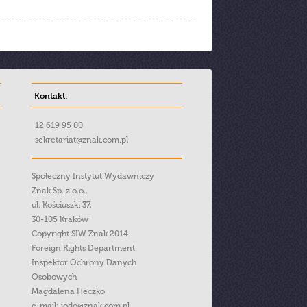
Kontakt:
12 619 95 00
sekretariat@znak.com.pl
Społeczny Instytut Wydawniczy
Znak Sp. z o.o.,
ul. Kościuszki 37,
30-105 Kraków
Copyright SIW Znak 2014
Foreign Rights Department
Inspektor Ochrony Danych
Osobowych
Magdalena Heczko
e-mail:
iodo@znak.com.pl