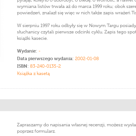
pytając kolejno o dobrobyt, o biedę, o wolność, a nawet 
wymiana listów trwała aż do marca 1999 roku; obok szer
powiedzeń, znalazł się więc w nich także zapis wrażeń Tis
W sierpniu 1997 roku odbyły się w Nowym Targu posiady,
słuchanicy czytali pierwsze odcinki cyklu. Zapis tego spo
książki kasecie.
Wydanie:
-
Data pierwszego wydania:
2002-01-08
ISBN:
83-240-0135-2
Książka z kasetą
Zapraszamy do napisania własnej recenzji, możesz wysła
poprzez formularz.