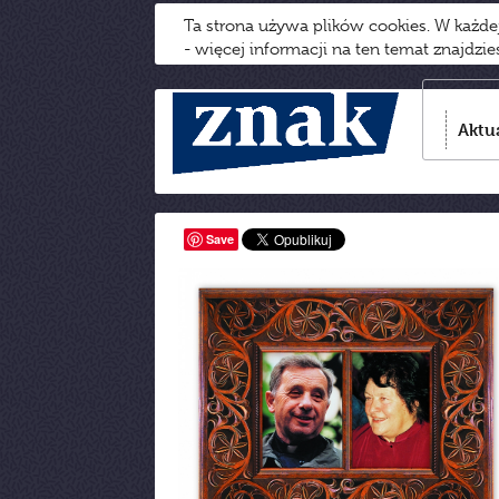
Ta strona używa plików cookies. W każd
- więcej informacji na ten temat znajdzi
Aktu
Save