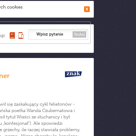
ych cookies
Szukaj
up:
hner
ił się zaskakujący cykl felietonów -
alańska poetka Wanda Czubernatowa i
ił tytuł Wieści ze słuchanicy i był
 „konfesjonał”). Ale spowiedzi
 grzechy, ile raczej stawiała problemy,