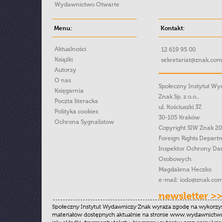
Wydawnictwo Otwarte
Menu:
Kontakt:
Aktualności
12 619 95 00
Książki
sekretariat@znak.com
Autorzy
O nas
Społeczny Instytut W
Księgarnia
Znak Sp. z o.o.,
Poczta literacka
ul. Kościuszki 37,
Polityka cookies
30-105 Kraków
Ochrona Sygnalistow
Copyright SIW Znak 2
Foreign Rights Depart
Inspektor Ochrony Da
Osobowych
Magdalena Heczko
e-mail:
iodo@znak.com
newsletter >
Społeczny Instytut Wydawniczy Znak wyraża zgodę na wykorzy
materiałów dostępnych aktualnie na stronie www.wydawnictwoz