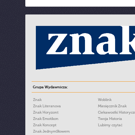
Grupa Wydawnicza:
Znak
Woblink
Znak Literanova
Miesięcznik Znak
Znak Horyzont
Ciekawostki Historyc
Znak Emotikon
Twoja Historia
Znak Koncept
Lubimy czytać
Znak JednymSłowem