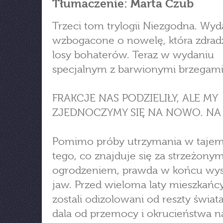
Tłumaczenie: Marta Czub
Trzeci tom trylogii Niezgodna. Wyda
wzbogacone o nowelę, która zdradz
losy bohaterów. Teraz w wydaniu
specjalnym z barwionymi brzegami
FRAKCJE NAS PODZIELIŁY, ALE MY
ZJEDNOCZYMY SIĘ NA NOWO. NA
Pomimo próby utrzymania w tajem
tego, co znajduje się za strzeżony
ogrodzeniem, prawda w końcu wys
jaw. Przed wieloma laty mieszkańc
zostali odizolowani od reszty świata
dala od przemocy i okrucieństwa 