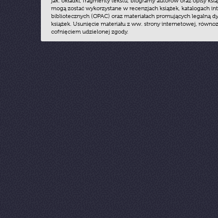
jak: okładki, fragmenty tekstu, biogramy autorów oraz opisy ksią
mogą zostać wykorzystane w recenzjach książek, katalogach i
bibliotecznych (OPAC) oraz materiałach promujących legalną dy
książek. Usunięcie materiału z ww. strony internetowej, równoz
cofnięciem udzielonej zgody.