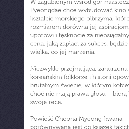
W zagubionym wśród gór miastecz
Pyeongdae chce wybudować kino
kształcie morskiego olbrzyma, któr
rozmiarem dorówna jej aspiracjom
uporowi i tęsknocie za nieosiągaln
cena, jaką zapłaci za sukces, będzi
wielka, co jej marzenia.
Niezwykle przejmująca, zanurzona
koreańskim folklorze i historii opow
brutalnym świecie, w którym kobie
choć nie mają prawa głosu – biorą 
swoje ręce.
Powieść Cheona Myeong-kwana
porównywana jest do książek takic