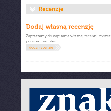
Recenzje
Dodaj własną recenzję
Zapraszamy do napisania własnej recenzji, możes
poprzez formularz.