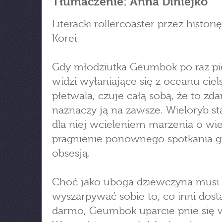
Tłumaczenie: Anna Diniejko
Literacki rollercoaster przez historię
Korei
Gdy młodziutka Geumbok po raz p
widzi wyłaniające się z oceanu ciel
płetwala, czuje całą sobą, że to zda
naznaczy ją na zawsze. Wieloryb sta
dla niej wcieleniem marzenia o wiel
pragnienie ponownego spotkania go
obsesją.
Choć jako uboga dziewczyna musi
wyszarpywać sobie to, co inni dosta
darmo, Geumbok uparcie pnie się 