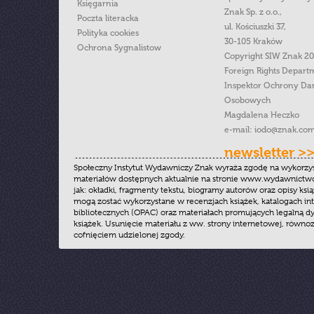
Księgarnia
Znak Sp. z o.o.,
Poczta literacka
ul. Kościuszki 37,
Polityka cookies
30-105 Kraków
Ochrona Sygnalistow
Copyright SIW Znak 2
Foreign Rights Depart
Inspektor Ochrony Da
Osobowych
Magdalena Heczko
e-mail:
iodo@znak.com
newsletter >
Społeczny Instytut Wydawniczy Znak wyraża zgodę na wykorzy
materiałów dostępnych aktualnie na stronie www.wydawnictwoz
jak: okładki, fragmenty tekstu, biogramy autorów oraz opisy ksią
mogą zostać wykorzystane w recenzjach książek, katalogach i
bibliotecznych (OPAC) oraz materiałach promujących legalną dy
książek. Usunięcie materiału z ww. strony internetowej, równoz
cofnięciem udzielonej zgody.