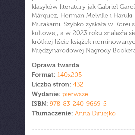
klasyków literatury jak Gabriel Garc
Márquez, Herman Melville i Haruki
Murakami. Szybko zyskała w Korei s
kultowej, a w 2023 roku znalazła si
krótkiej liście książek nominowany
Międzynarodowej Nagrody Bookera
Oprawa twarda
Format:
140x205
Liczba stron:
432
Wydanie:
pierwsze
ISBN:
978-83-240-9669-5
Tłumaczenie:
Anna Diniejko