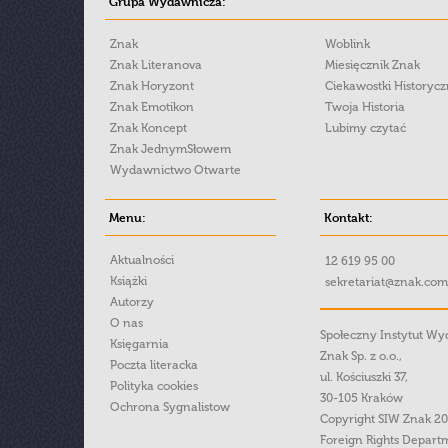
Grupa Wydawnicza:
Znak
Woblink
Znak Literanova
Miesięcznik Znak
Znak Horyzont
Ciekawostki Historyc
Znak Emotikon
Twoja Historia
Znak Koncept
Lubimy czytać
Znak JednymSłowem
Wydawnictwo Otwarte
Menu:
Kontakt:
Aktualności
12 619 95 00
Książki
sekretariat@znak.com
Autorzy
O nas
Społeczny Instytut W
Księgarnia
Znak Sp. z o.o.,
Poczta literacka
ul. Kościuszki 37,
Polityka cookies
30-105 Kraków
Ochrona Sygnalistow
Copyright SIW Znak 2
Foreign Rights Depart