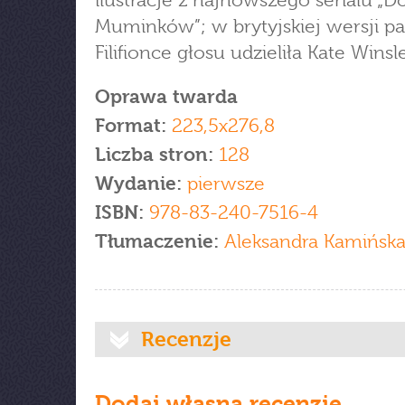
ilustracje z najnowszego serialu „Do
Muminków”; w brytyjskiej wersji pa
Filifionce głosu udzieliła Kate Winsle
Oprawa twarda
Format:
223,5x276,8
Liczba stron:
128
Wydanie:
pierwsze
ISBN:
978-83-240-7516-4
Tłumaczenie:
Aleksandra Kamińsk
Recenzje
Dodaj własną recenzję