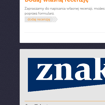
Zapraszamy do napisania własnej recenzji, możes
poprzez formularz.