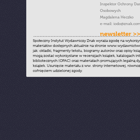
Inspektor Ochrony Da
Osobowych
Magdalena Heczko
e-mail:
iodo@znak.com
newsletter >
Społeczny Instytut Wydawniczy Znak wyraża zgodę na wykorzy
materiałów dostępnych aktualnie na stronie www.wydawnictwoz
jak: okładki, fragmenty tekstu, biogramy autorów oraz opisy ksią
mogą zostać wykorzystane w recenzjach książek, katalogach i
bibliotecznych (OPAC) oraz materiałach promujących legalną dy
książek. Usunięcie materiału z ww. strony internetowej, równoz
cofnięciem udzielonej zgody.