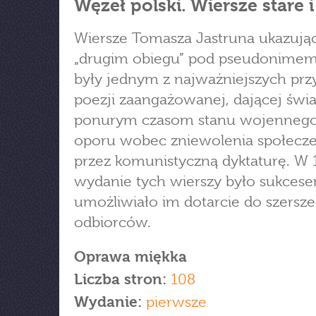
Węzeł polski. Wiersze stare 
Wiersze Tomasza Jastruna ukazując
„drugim obiegu” pod pseudonimem
były jednym z najważniejszych pr
poezji zaangażowanej, dającej św
ponurym czasom stanu wojennego 
oporu wobec zniewolenia społecz
przez komunistyczną dyktaturę. W 1
wydanie tych wierszy było sukces
umożliwiało im dotarcie do szersz
odbiorców.
Oprawa miękka
Liczba stron:
108
Wydanie:
pierwsze