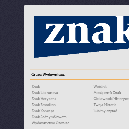
Grupa Wydawnicza:
Znak
Woblink
Znak Literanova
Miesięcznik Znak
Znak Horyzont
Ciekawostki Historyc
Znak Emotikon
Twoja Historia
Znak Koncept
Lubimy czytać
Znak JednymSłowem
Wydawnictwo Otwarte