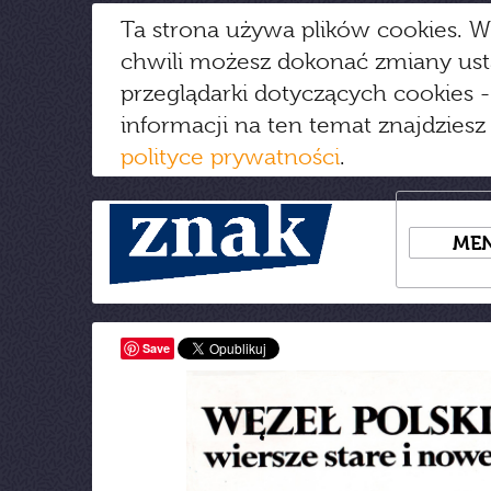
Ta strona używa plików cookies. W
chwili możesz dokonać zmiany us
przeglądarki dotyczących cookies
-
informacji na ten temat znajdziesz
polityce prywatności
.
ME
Save