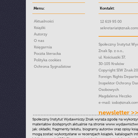
Menu:
Kontakt:
Aktualności
12 619 95 00
Książki
sekretariat@znak.com
Autorzy
O nas
Społeczny Instytut W
Księgarnia
Znak Sp. z o.o.,
Poczta literacka
ul. Kościuszki 37,
Polityka cookies
30-105 Kraków
Ochrona Sygnalistow
Copyright SIW Znak 2
Foreign Rights Depart
Inspektor Ochrony Da
Osobowych
Magdalena Heczko
e-mail:
iodo@znak.com
newsletter >
Społeczny Instytut Wydawniczy Znak wyraża zgodę na wykorzy
materiałów dostępnych aktualnie na stronie www.wydawnictwoz
jak: okładki, fragmenty tekstu, biogramy autorów oraz opisy ksią
mogą zostać wykorzystane w recenzjach książek, katalogach i