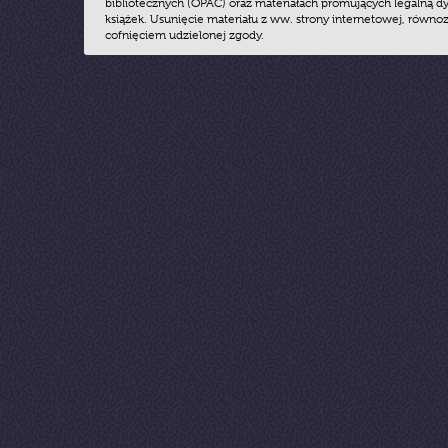
bibliotecznych (OPAC) oraz materiałach promujących legalną dy
książek. Usunięcie materiału z ww. strony internetowej, równoz
cofnięciem udzielonej zgody.