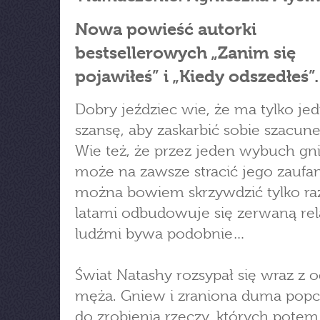
Nowa powieść autorki
bestsellerowych „Zanim się
pojawiłeś” i „Kiedy odszedłeś”.
Dobry jeździec wie, że ma tylko je
szansę, aby zaskarbić sobie szacune
Wie też, że przez jeden wybuch g
może na zawsze stracić jego zaufan
można bowiem skrzywdzić tylko ra
latami odbudowuje się zerwaną rel
ludźmi bywa podobnie…
Świat Natashy rozsypał się wraz z 
męża. Gniew i zraniona duma popc
do zrobienia rzeczy, których potem