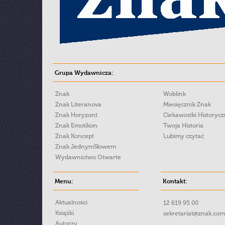
Grupa Wydawnicza:
Znak
Woblink
Znak Literanova
Miesięcznik Znak
Znak Horyzont
Ciekawostki Historyc
Znak Emotikon
Twoja Historia
Znak Koncept
Lubimy czytać
Znak JednymSłowem
Wydawnictwo Otwarte
Menu:
Kontakt:
Aktualności
12 619 95 00
Książki
sekretariat@znak.com
Autorzy