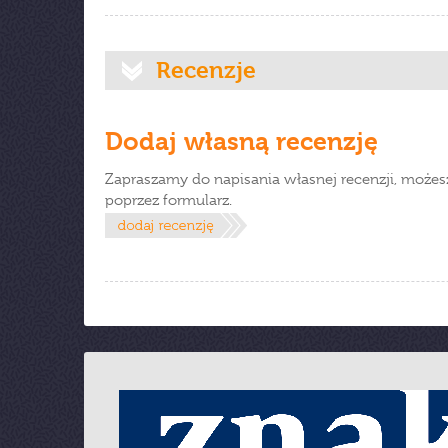
Recenzje
Dodaj własną recenzję
Zapraszamy do napisania własnej recenzji, możes
poprzez formularz.