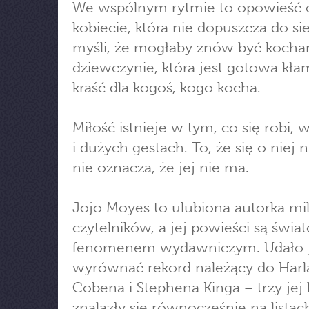
We wspólnym rytmie to opowieść 
kobiecie, która nie dopuszcza do si
myśli, że mogłaby znów być kochan
dziewczynie, która jest gotowa kła
kraść dla kogoś, kogo kocha.
Miłość istnieje w tym, co się robi,
i dużych gestach. To, że się o niej 
nie oznacza, że jej nie ma.
Jojo Moyes to ulubiona autorka m
czytelników, a jej powieści są świ
fenomenem wydawniczym. Udało je
wyrównać rekord należący do Harl
Cobena i Stephena Kinga – trzy jej k
znalazły się równocześnie na listac