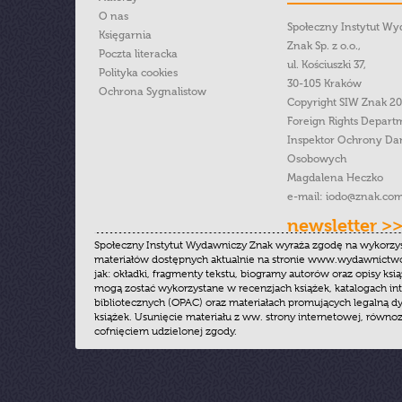
O nas
Społeczny Instytut W
Księgarnia
Znak Sp. z o.o.,
Poczta literacka
ul. Kościuszki 37,
Polityka cookies
30-105 Kraków
Ochrona Sygnalistow
Copyright SIW Znak 2
Foreign Rights Depart
Inspektor Ochrony Da
Osobowych
Magdalena Heczko
e-mail:
iodo@znak.com
newsletter >
Społeczny Instytut Wydawniczy Znak wyraża zgodę na wykorzy
materiałów dostępnych aktualnie na stronie www.wydawnictwoz
jak: okładki, fragmenty tekstu, biogramy autorów oraz opisy ksią
mogą zostać wykorzystane w recenzjach książek, katalogach i
bibliotecznych (OPAC) oraz materiałach promujących legalną dy
książek. Usunięcie materiału z ww. strony internetowej, równoz
cofnięciem udzielonej zgody.