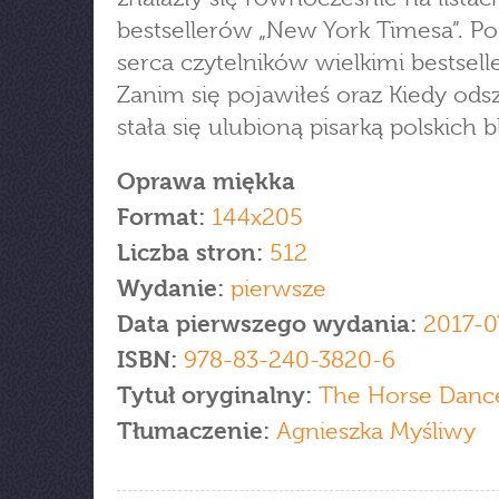
bestsellerów „New York Timesa”. Po
serca czytelników wielkimi bestsell
Zanim się pojawiłeś oraz Kiedy odsz
stała się ulubioną pisarką polskich 
Oprawa miękka
Format:
144x205
Liczba stron:
512
Wydanie:
pierwsze
Data pierwszego wydania:
2017-0
ISBN:
978-83-240-3820-6
Tytuł oryginalny:
The Horse Danc
Tłumaczenie:
Agnieszka Myśliwy