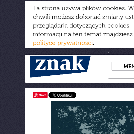
Ta strona używa plików cookies. W
chwili możesz dokonać zmiany us
przeglądarki dotyczących cookies
-
informacji na ten temat znajdziesz
polityce prywatności
.
ME
Save