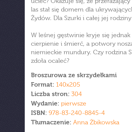
uciec? Okazuje się, że przerażający
las stał się domem dla ukrywającyc
Żydów. Dla Szurki i całej jej rodziny
W leśnej gęstwinie kryje się jednak 
cierpienie i śmierć, a potwory nosz
niemieckie mundury. Czy rodzina S
zdoła ocaleć?
Broszurowa ze skrzydełkami
Format:
140x205
Liczba stron:
304
Wydanie:
pierwsze
ISBN:
978-83-240-8845-4
Tłumaczenie:
Anna Żbikowska