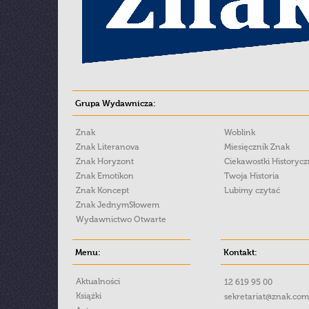
Grupa Wydawnicza:
Znak
Woblink
Znak Literanova
Miesięcznik Znak
Znak Horyzont
Ciekawostki Historyc
Znak Emotikon
Twoja Historia
Znak Koncept
Lubimy czytać
Znak JednymSłowem
Wydawnictwo Otwarte
Menu:
Kontakt:
Aktualności
12 619 95 00
Książki
sekretariat@znak.com