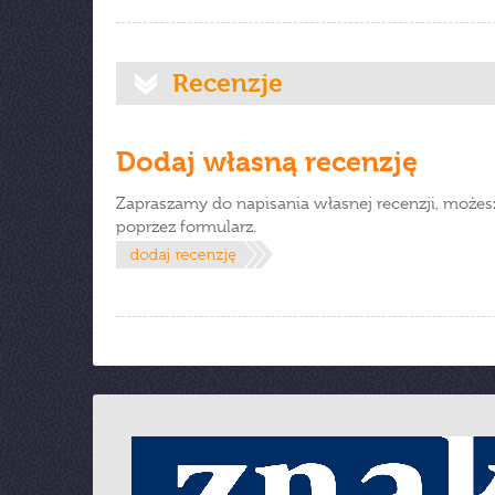
Recenzje
Dodaj własną recenzję
Zapraszamy do napisania własnej recenzji, możes
poprzez formularz.