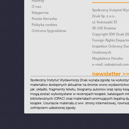
Autorzy
O nas
Społeczny Instytut W
Księgarnia
Znak Sp. z o.o.,
Poczta literacka
ul. Kościuszki 37,
Polityka cookies
30-105 Kraków
Ochrona Sygnalistow
Copyright SIW Znak 2
Foreign Rights Depart
Inspektor Ochrony Da
Osobowych
Magdalena Heczko
e-mail:
iodo@znak.com
newsletter >
Społeczny Instytut Wydawniczy Znak wyraża zgodę na wykorzy
materiałów dostępnych aktualnie na stronie www.wydawnictwoz
jak: okładki, fragmenty tekstu, biogramy autorów oraz opisy ksią
mogą zostać wykorzystane w recenzjach książek, katalogach i
bibliotecznych (OPAC) oraz materiałach promujących legalną dy
książek. Usunięcie materiału z ww. strony internetowej, równoz
cofnięciem udzielonej zgody.