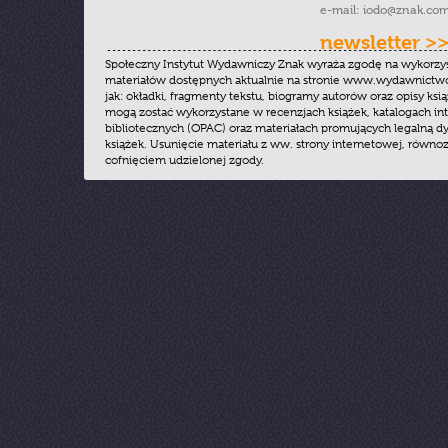
e-mail:
iodo@znak.com
newsletter >
Społeczny Instytut Wydawniczy Znak wyraża zgodę na wykorzy
materiałów dostępnych aktualnie na stronie www.wydawnictwoz
jak: okładki, fragmenty tekstu, biogramy autorów oraz opisy ksią
mogą zostać wykorzystane w recenzjach książek, katalogach i
bibliotecznych (OPAC) oraz materiałach promujących legalną dy
książek. Usunięcie materiału z ww. strony internetowej, równoz
cofnięciem udzielonej zgody.