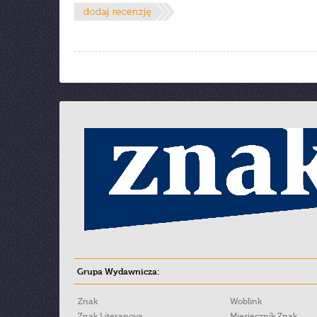
Grupa Wydawnicza:
Znak
Woblink
Znak Literanova
Miesięcznik Znak