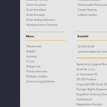
Znak Horyzont
Ciekawostki Historyc
Znak Emotikon
Twoja Historia
Znak Koncept
Lubimy czytać
Znak JednymSłowem
Wydawnictwo Otwarte
Menu:
Kontakt:
Aktualności
12 619 95 00
Książki
sekretariat@znak.com
Autorzy
O nas
Społeczny Instytut W
Księgarnia
Znak Sp. z o.o.,
Poczta literacka
ul. Kościuszki 37,
Polityka cookies
30-105 Kraków
Ochrona Sygnalistow
Copyright SIW Znak 2
Foreign Rights Depart
Inspektor Ochrony Da
Osobowych
Magdalena Heczko