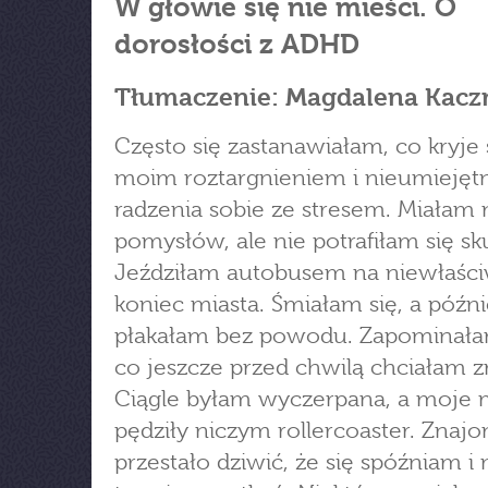
W głowie się nie mieści. O
dorosłości z ADHD
Tłumaczenie: Magdalena Kac
Często się zastanawiałam, co kryje 
moim roztargnieniem i nieumiejęt
radzenia sobie ze stresem. Miała
pomysłów, ale nie potrafiłam się sk
Jeździłam autobusem na niewłaśc
koniec miasta. Śmiałam się, a późni
płakałam bez powodu. Zapominała
co jeszcze przed chwilą chciałam z
Ciągle byłam wyczerpana, a moje m
pędziły niczym rollercoaster. Znaj
przestało dziwić, że się spóźniam i