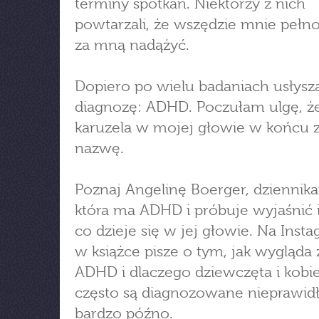
terminy spotkań. Niektórzy z nich
powtarzali, że wszędzie mnie pełno
za mną nadążyć.
Dopiero po wielu badaniach usłys
diagnozę: ADHD. Poczułam ulgę, ż
karuzela w mojej głowie w końcu z
nazwę.
Poznaj Angelinę Boerger, dziennika
która ma ADHD i próbuje wyjaśnić
co dzieje się w jej głowie. Na Insta
w książce pisze o tym, jak wygląda 
ADHD i dlaczego dziewczęta i kobi
często są diagnozowane nieprawid
bardzo późno.