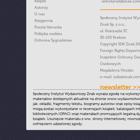
Książki
sekretariat@znak.com
Autorzy
O nas
Społeczny Instytut W
Księgarnia
Znak Sp. z o.o.,
Poczta literacka
ul. Kościuszki 37,
Polityka cookies
30-105 Kraków
Ochrona Sygnalistow
Copyright SIW Znak 2
Foreign Rights Depart
Inspektor Ochrony Da
Osobowych
Magdalena Heczko
e-mail:
iodo@znak.com
newsletter >
Społeczny Instytut Wydawniczy Znak wyraża zgodę na wykorzy
materiałów dostępnych aktualnie na stronie www.wydawnictwoz
jak: okładki, fragmenty tekstu, biogramy autorów oraz opisy ksią
mogą zostać wykorzystane w recenzjach książek, katalogach i
bibliotecznych (OPAC) oraz materiałach promujących legalną dy
książek. Usunięcie materiału z ww. strony internetowej, równoz
cofnięciem udzielonej zgody.