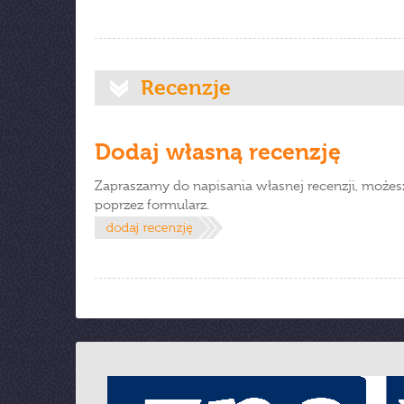
Recenzje
Dodaj własną recenzję
Zapraszamy do napisania własnej recenzji, możes
poprzez formularz.