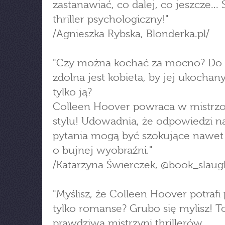
zastanawiać, co dalej, co jeszcze...
thriller psychologiczny!"
/Agnieszka Rybska, Blonderka.pl/
"Czy można kochać za mocno? Do
zdolna jest kobieta, by jej ukochany
tylko ją?
Colleen Hoover powraca w mistrz
stylu! Udowadnia, że odpowiedzi na
pytania mogą być szokujące nawet 
o bujnej wyobraźni."
/Katarzyna Świerczek, @book_slaug
"Myślisz, że Colleen Hoover potrafi 
tylko romanse? Grubo się mylisz! T
prawdziwa mistrzyni thrillerów