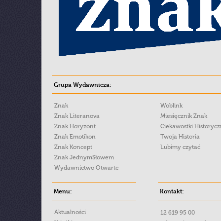
Grupa Wydawnicza:
Znak
Woblink
Znak Literanova
Miesięcznik Znak
Znak Horyzont
Ciekawostki Historyc
Znak Emotikon
Twoja Historia
Znak Koncept
Lubimy czytać
Znak JednymSłowem
Wydawnictwo Otwarte
Menu:
Kontakt:
Aktualności
12 619 95 00