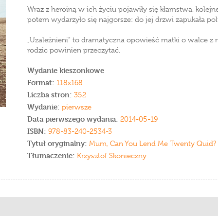
Wraz z heroiną w ich życiu pojawiły się kłamstwa, kolejne 
potem wydarzyło się najgorsze: do jej drzwi zapukała pol
„Uzależnieni” to dramatyczna opowieść matki o walce z n
rodzic powinien przeczytać.
Wydanie kieszonkowe
Format:
118x168
Liczba stron:
352
Wydanie:
pierwsze
Data pierwszego wydania:
2014-05-19
ISBN:
978-83-240-2534-3
Tytuł oryginalny:
Mum, Can You Lend Me Twenty Quid?
Tłumaczenie:
Krzysztof Skonieczny