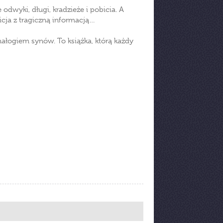
odwyki, długi, kradzieże i pobicia. A
icja z tragiczną informacją…
ałogiem synów. To książka, którą każdy