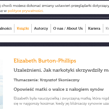
ej chwili możesz dokonać zmiany ustawień przeglądarki dotycząc
esz w
polityce prywatności
.
alności
Książki
Autorzy
O nas
/
About Us
Kariera
K
Elizabeth Burton-Phillips
Uzależnieni. Jak narkotyki skrzywdziły m
Tłumaczenie: Krzysztof Skonieczny
Opowieść matki o walce z nałogiem synów
Elizabeth była nauczycielką i zwyczajną matką, która nigd
się w najgorszy koszmar, kiedy jej bliźniaczy synowie uza