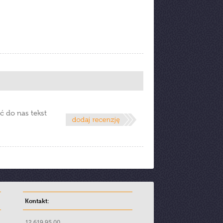
ć do nas tekst
Kontakt:
12 619 95 00