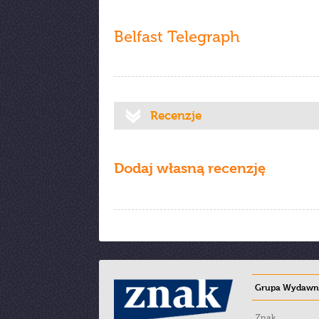
Belfast Telegraph
Recenzje
Dodaj własną recenzję
Grupa Wydawni
Znak