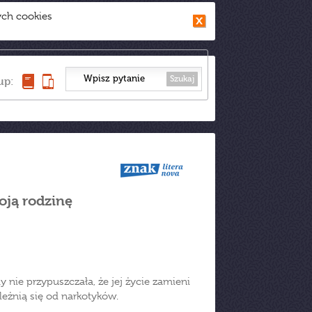
ych cookies
Szukaj
up:
oją rodzinę
y nie przypuszczała, że jej życie zamieni
leżnią się od narkotyków.