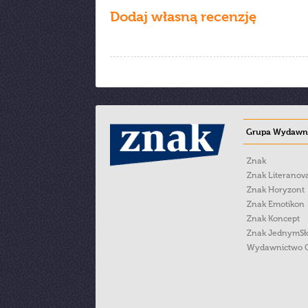
Dodaj własną recenzję
Grupa Wydawni
Znak
Znak Literanov
Znak Horyzont
Znak Emotikon
Znak Koncept
Znak JednymS
Wydawnictwo 