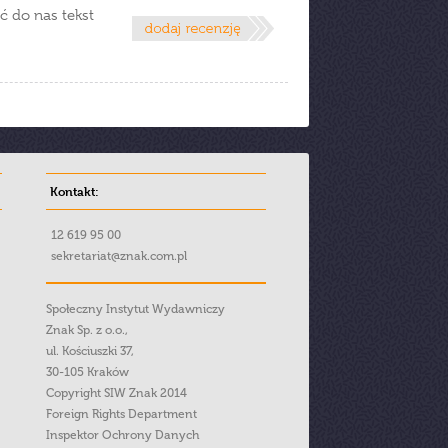
ć do nas tekst
Kontakt:
12 619 95 00
sekretariat@znak.com.pl
Społeczny Instytut Wydawniczy
Znak Sp. z o.o.,
ul. Kościuszki 37,
30-105 Kraków
Copyright SIW Znak 2014
Foreign Rights Department
Inspektor Ochrony Danych