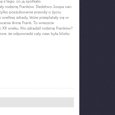
ę z tego, co ją spotkało.
wały rodzinę Franków. Śledztwo Joopa van
 tylko poszukiwanie prawdy o życiu
 wielkiej zdrady, które przeplatały się w
ywanie Anne Frank. To wreszcie
 XX wieku. Kto zdradził rodzinę Franków?
iwe, że odpowiedź cały czas była blisko