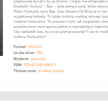
ryzykowała życiem, by ją chronić. I nigdy nie otrząsnęła si
Elisabeth Voskuijl – Bep – była jedną z osób, które ukry
Wijka-Voskuijla, syna Bep, oraz Jeroena De Bruyna to nie
wyjątkowej kobiety. To także historia wielkiej odwagi oraz
rodzinie Voskuijlów. To prawda o tym, jak wyglądało ukr
poszukiwanie rozwiązania jednej z największych tajemnic
Czy nadszedł czas, by świat poznał prawdę? I czy to możl
rodziny Voskuijlów?
Format:
140x205
Liczba stron:
336
Wydanie:
pierwsze
ISBN:
978-83-240-8963-5
Tłumaczenie:
Violetta Dobosz