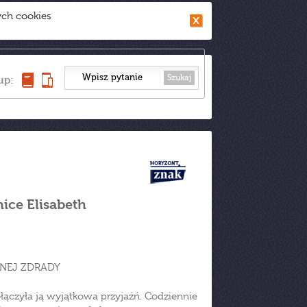
ych cookies
Szukaj
up:
ice Elisabeth
LNEJ ZDRADY
ołączyła ją wyjątkowa przyjaźń. Codziennie