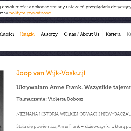
ej chwili możesz dokonać zmiany ustawień przeglądarki dotycząc
esz w
polityce prywatności
.
alności
Książki
Autorzy
O nas
/
About Us
Kariera
K
Joop van Wijk-Voskuijl
Ukrywałam Anne Frank. Wszystkie tajemn
Tłumaczenie: Violetta Dobosz
NIEZNANA HISTORIA WIELKIEJ ODWAGI I NIEWYBACZA
Stała się powiernicą Anne Frank – dziewczynki, z którą p