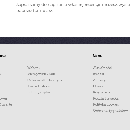
Zapraszamy do napisania własnej recenzji, możesz wysła
poprzez formularz.
cza:
Menu:
Woblink
Aktualności
a
Miesięcznik Znak
Książki
Ciekawostki Historyczne
Autorzy
Twoja Historia
O nas
Lubimy czytać
Księgarnia
łowem
Poczta literacka
Otwarte
Polityka cookies
Ochrona Sygnalistow