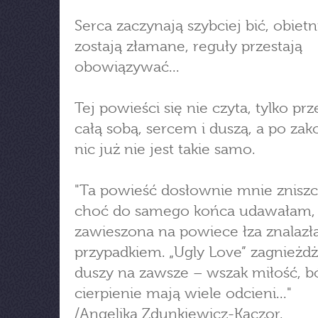
Serca zaczynają szybciej bić, obietn
zostają złamane, reguły przestają
obowiązywać...
Tej powieści się nie czyta, tylko pr
całą sobą, sercem i duszą, a po za
nic już nie jest takie samo.
"Ta powieść dosłownie mnie zniszc
choć do samego końca udawałam,
zawieszona na powiece łza znalazła
przypadkiem. „Ugly Love” zagnieżdż
duszy na zawsze – wszak miłość, bó
cierpienie mają wiele odcieni..."
/Angelika Zdunkiewicz-Kaczor,