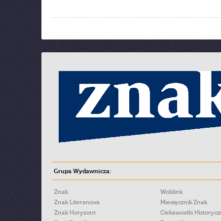
Grupa Wydawnicza:
Znak
Woblink
Znak Literanova
Miesięcznik Znak
Znak Horyzont
Ciekawostki Historyc