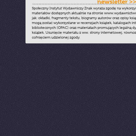
newsletter >
Społeczny Instytut Wydawniczy Znak wyraża zgodę na wykorzy
materiałów dostępnych aktualnie na stronie www.wydawnictwoz
jak: okładki, fragmenty tekstu, biogramy autorów oraz opisy ksią
mogą zostać wykorzystane w recenzjach książek, katalogach i
bibliotecznych (OPAC) oraz materiałach promujących legalną dy
książek. Usunięcie materiału z ww. strony internetowej, równoz
cofnięciem udzielonej zgody.