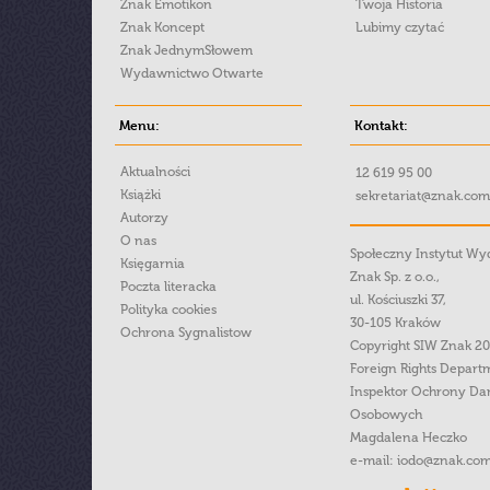
Znak Emotikon
Twoja Historia
Znak Koncept
Lubimy czytać
Znak JednymSłowem
Wydawnictwo Otwarte
Menu:
Kontakt:
Aktualności
12 619 95 00
Książki
sekretariat@znak.com
Autorzy
O nas
Społeczny Instytut W
Księgarnia
Znak Sp. z o.o.,
Poczta literacka
ul. Kościuszki 37,
Polityka cookies
30-105 Kraków
Ochrona Sygnalistow
Copyright SIW Znak 2
Foreign Rights Depart
Inspektor Ochrony Da
Osobowych
Magdalena Heczko
e-mail:
iodo@znak.com