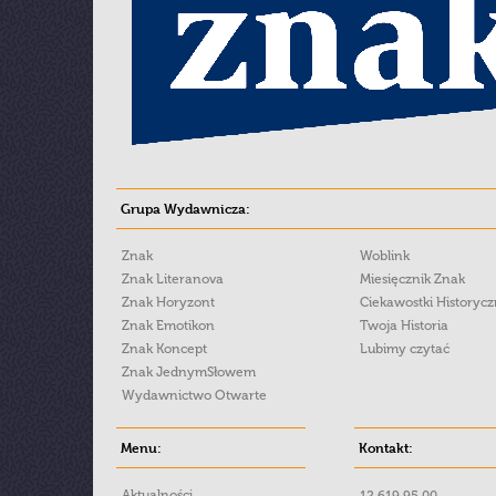
Grupa Wydawnicza:
Znak
Woblink
Znak Literanova
Miesięcznik Znak
Znak Horyzont
Ciekawostki Historyc
Znak Emotikon
Twoja Historia
Znak Koncept
Lubimy czytać
Znak JednymSłowem
Wydawnictwo Otwarte
Menu:
Kontakt:
Aktualności