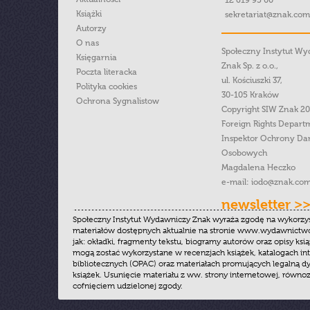
12 619 95 00
Książki
sekretariat@znak.com
Autorzy
O nas
Społeczny Instytut W
Księgarnia
Znak Sp. z o.o.,
Poczta literacka
ul. Kościuszki 37,
Polityka cookies
30-105 Kraków
Ochrona Sygnalistow
Copyright SIW Znak 2
Foreign Rights Depart
Inspektor Ochrony Da
Osobowych
Magdalena Heczko
e-mail:
iodo@znak.com
newsletter >
Społeczny Instytut Wydawniczy Znak wyraża zgodę na wykorzy
materiałów dostępnych aktualnie na stronie www.wydawnictwoz
jak: okładki, fragmenty tekstu, biogramy autorów oraz opisy ksią
mogą zostać wykorzystane w recenzjach książek, katalogach i
bibliotecznych (OPAC) oraz materiałach promujących legalną dy
książek. Usunięcie materiału z ww. strony internetowej, równoz
cofnięciem udzielonej zgody.