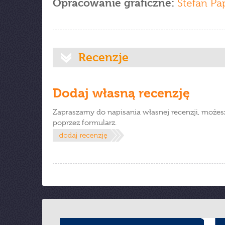
Opracowanie graficzne:
Stefan Pa
Recenzje
Dodaj własną recenzję
Zapraszamy do napisania własnej recenzji, możes
poprzez formularz.