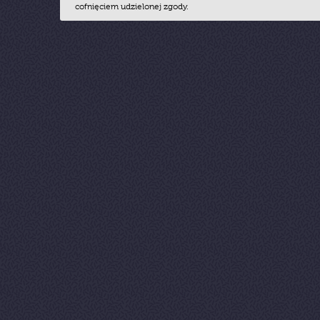
cofnięciem udzielonej zgody.