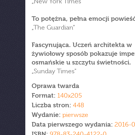
„New York Times”
To potężna, pełna emocji powieść
„The Guardian”
Fascynująca. Uczeń architekta w
żywiołowy sposób pokazuje imp
osmańskie u szczytu świetności.
„Sunday Times"
Oprawa twarda
Format:
140x205
Liczba stron:
448
Wydanie:
pierwsze
Data pierwszego wydania:
2016-
ISBN:
978-83-240-4122-0