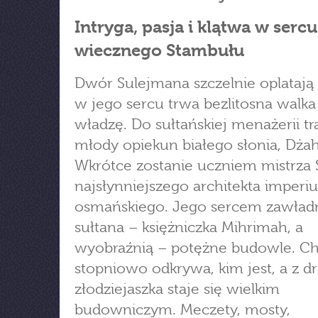
Intryga, pasja i klątwa w sercu
wiecznego Stambułu
Dwór Sulejmana szczelnie oplatają i
w jego sercu trwa bezlitosna walka
władzę. Do sułtańskiej menażerii tra
młody opiekun białego słonia, Dża
Wkrótce zostanie uczniem mistrza 
najsłynniejszego architekta imperi
osmańskiego. Jego sercem zawładn
sułtana – księżniczka Mihrimah, a
wyobraźnią – potężne budowle. Ch
stopniowo odkrywa, kim jest, a z 
złodziejaszka staje się wielkim
budowniczym. Meczety, mosty,