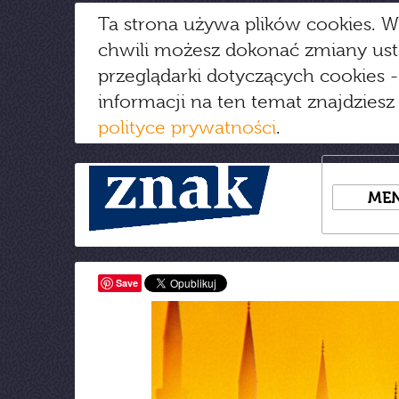
Ta strona używa plików cookies. W
chwili możesz dokonać zmiany us
przeglądarki dotyczących cookies
-
informacji na ten temat znajdziesz
polityce prywatności
.
ME
Save