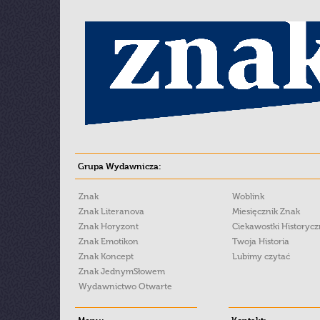
Grupa Wydawnicza:
Znak
Woblink
Znak Literanova
Miesięcznik Znak
Znak Horyzont
Ciekawostki Historyc
Znak Emotikon
Twoja Historia
Znak Koncept
Lubimy czytać
Znak JednymSłowem
Wydawnictwo Otwarte