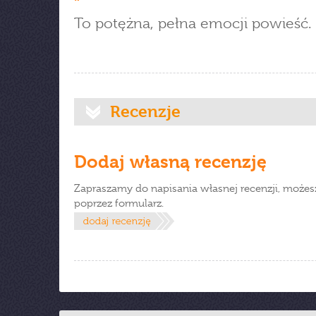
To potężna, pełna emocji powieść.
Recenzje
Dodaj własną recenzję
Zapraszamy do napisania własnej recenzji, możes
poprzez formularz.