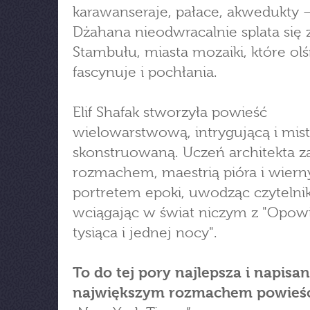
karawanseraje, pałace, akwedukty –
Dżahana nieodwracalnie splata się z
Stambułu, miasta mozaiki, które ol
fascynuje i pochłania.
Elif Shafak stworzyła powieść
wielowarstwową, intrygującą i mist
skonstruowaną. Uczeń architekta 
rozmachem, maestrią pióra i wier
portretem epoki, uwodząc czytelnik
wciągając w świat niczym z "Opowi
tysiąca i jednej nocy".
To do tej pory najlepsza i napisan
największym rozmachem powieść