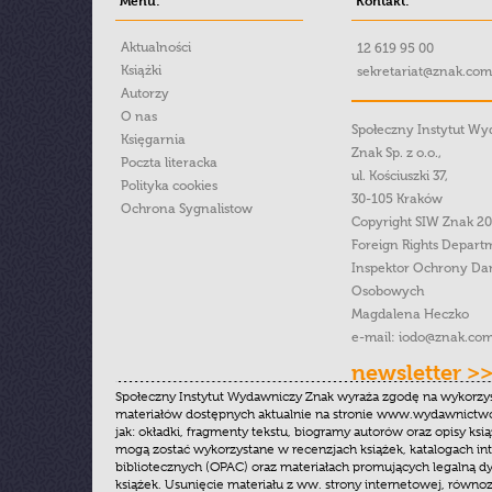
Menu:
Kontakt:
Aktualności
12 619 95 00
Książki
sekretariat@znak.com
Autorzy
O nas
Społeczny Instytut W
Księgarnia
Znak Sp. z o.o.,
Poczta literacka
ul. Kościuszki 37,
Polityka cookies
30-105 Kraków
Ochrona Sygnalistow
Copyright SIW Znak 2
Foreign Rights Depart
Inspektor Ochrony Da
Osobowych
Magdalena Heczko
e-mail:
iodo@znak.com
newsletter >
Społeczny Instytut Wydawniczy Znak wyraża zgodę na wykorzy
materiałów dostępnych aktualnie na stronie www.wydawnictwoz
jak: okładki, fragmenty tekstu, biogramy autorów oraz opisy ksią
mogą zostać wykorzystane w recenzjach książek, katalogach i
bibliotecznych (OPAC) oraz materiałach promujących legalną dy
książek. Usunięcie materiału z ww. strony internetowej, równoz