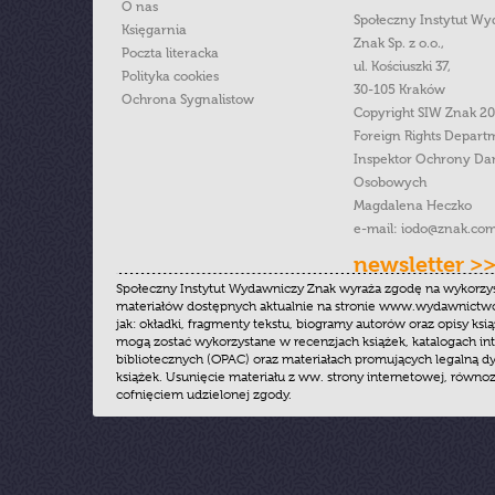
O nas
Społeczny Instytut W
Księgarnia
Znak Sp. z o.o.,
Poczta literacka
ul. Kościuszki 37,
Polityka cookies
30-105 Kraków
Ochrona Sygnalistow
Copyright SIW Znak 2
Foreign Rights Depart
Inspektor Ochrony Da
Osobowych
Magdalena Heczko
e-mail:
iodo@znak.com
newsletter >
Społeczny Instytut Wydawniczy Znak wyraża zgodę na wykorzy
materiałów dostępnych aktualnie na stronie www.wydawnictwoz
jak: okładki, fragmenty tekstu, biogramy autorów oraz opisy ksią
mogą zostać wykorzystane w recenzjach książek, katalogach i
bibliotecznych (OPAC) oraz materiałach promujących legalną dy
książek. Usunięcie materiału z ww. strony internetowej, równoz
cofnięciem udzielonej zgody.