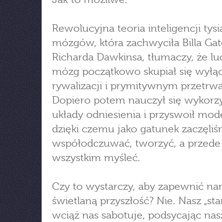
Rewolucyjna teoria inteligencji tysi
mózgów, która zachwyciła Billa Gat
Richarda Dawkinsa, tłumaczy, że lu
mózg początkowo skupiał się wyłą
rywalizacji i prymitywnym przetrwa
Dopiero potem nauczył się wykorz
układy odniesienia i przyswoił mode
dzięki czemu jako gatunek zaczęli
współodczuwać, tworzyć, a przede
wszystkim myśleć.
Czy to wystarczy, aby zapewnić n
świetlaną przyszłość? Nie. Nasz „st
wciąż nas sabotuje, podsycając nas