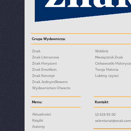
Grupa Wydawnicza:
Znak
Woblink
Znak Literanova
Miesięcznik Znak
Znak Horyzont
Ciekawostki Historyc
Znak Emotikon
Twoja Historia
Znak Koncept
Lubimy czytać
Znak JednymSłowem
Wydawnictwo Otwarte
Menu:
Kontakt:
Aktualności
12 619 95 00
Książki
sekretariat@znak.com
Autorzy