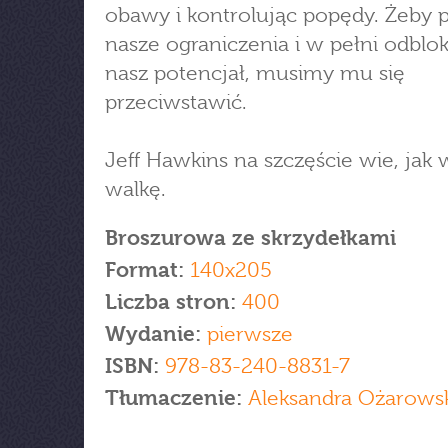
obawy i kontrolując popędy. Żeby
nasze ograniczenia i w pełni odbl
nasz potencjał, musimy mu się
przeciwstawić.
Jeff Hawkins na szczęście wie, jak 
walkę.
Broszurowa ze skrzydełkami
Format:
140x205
Liczba stron:
400
Wydanie:
pierwsze
ISBN:
978-83-240-8831-7
Tłumaczenie:
Aleksandra Ożarows