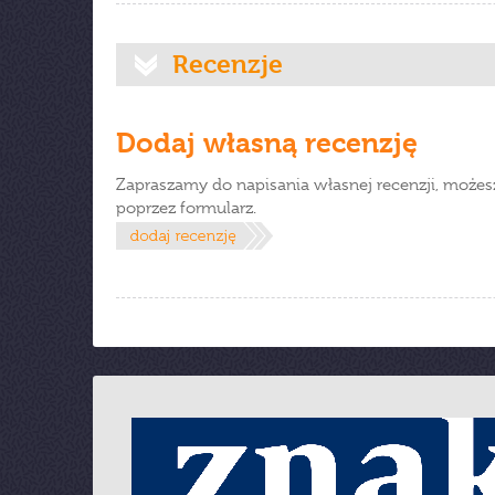
Recenzje
Dodaj własną recenzję
Zapraszamy do napisania własnej recenzji, możes
poprzez formularz.