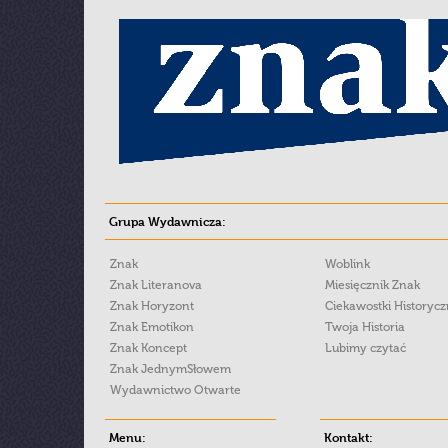
Grupa Wydawnicza:
Znak
Woblink
Znak Literanova
Miesięcznik Znak
Znak Horyzont
Ciekawostki Historyc
Znak Emotikon
Twoja Historia
Znak Koncept
Lubimy czytać
Znak JednymSłowem
Wydawnictwo Otwarte
Menu:
Kontakt: