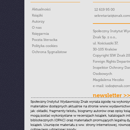
Aktualności
12 619 95 00
Książki
sekretariat@znak.com
Autorzy
O nas
Społeczny Instytut W
Księgarnia
Znak Sp. z o.o.,
Poczta literacka
ul. Kościuszki 37,
Polityka cookies
30-105 Kraków
Ochrona Sygnalistow
Copyright SIW Znak 2
Foreign Rights Depart
Inspektor Ochrony Da
Osobowych
Magdalena Heczko
e-mail:
iodo@znak.com
newsletter >
Społeczny Instytut Wydawniczy Znak wyraża zgodę na wykorzy
materiałów dostępnych aktualnie na stronie www.wydawnictwoz
jak: okładki, fragmenty tekstu, biogramy autorów oraz opisy ksią
mogą zostać wykorzystane w recenzjach książek, katalogach i
bibliotecznych (OPAC) oraz materiałach promujących legalną dy
książek. Usunięcie materiału z ww. strony internetowej, równoz
cofnięciem udzielonej zgody.