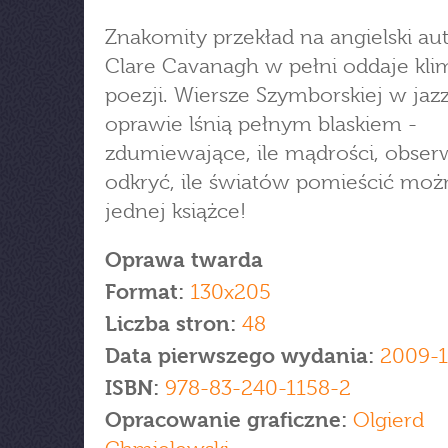
Znakomity przekład na angielski au
Clare Cavanagh w pełni oddaje klim
poezji. Wiersze Szymborskiej w ja
oprawie lśnią pełnym blaskiem -
zdumiewające, ile mądrości, obserw
odkryć, ile światów pomieścić mo
jednej książce!
Oprawa twarda
Format:
130x205
Liczba stron:
48
Data pierwszego wydania:
2009-1
ISBN:
978-83-240-1158-2
Opracowanie graficzne:
Olgierd