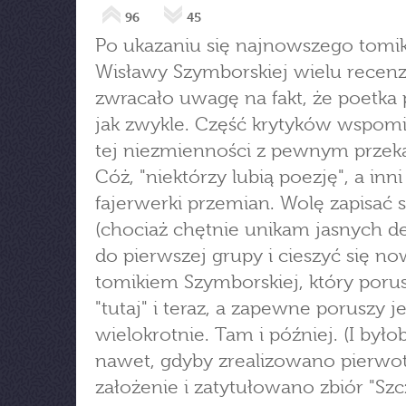
96
45
Po ukazaniu się najnowszego tomi
Wisławy Szymborskiej wielu recen
zwracało uwagę na fakt, że poetka p
jak zwykle. Część krytyków wspomi
tej niezmienności z pewnym przek
Cóż, "niektórzy lubią poezję", a inn
fajerwerki przemian. Wolę zapisać s
(chociaż chętnie unikam jasnych dek
do pierwszej grupy i cieszyć się 
tomikiem Szymborskiej, który poru
"tutaj" i teraz, a zapewne poruszy j
wielokrotnie. Tam i później. (I było
nawet, gdyby zrealizowano pierwo
założenie i zatytułowano zbiór "Szc