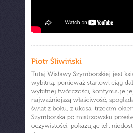
Piotr Śliwiński
Tutaj Wisławy Szymborskiej jest ksi
wybitną, ponieważ stanowi ciąg dal
wybitnej twórczości, kontynuuje je
najważniejszą właściwość, spogląd
świat z boku, z ukosa, trzecim okie
Szymborska po mistrzowsku prześw
oczywistości, pokazując ich niedos