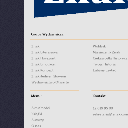
Grupa Wydawnicza:
Znak
Woblink
Znak Literanova
Miesięcznik Znak
Znak Horyzont
Ciekawostki Historyc
Znak Emotikon
Twoja Historia
Znak Koncept
Lubimy czytać
Znak JednymSłowem
Wydawnictwo Otwarte
Menu:
Kontakt:
Aktualności
12 619 95 00
Książki
sekretariat@znak.com
Autorzy
O nas