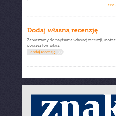
>>> 
Dodaj własną recenzję
Zapraszamy do napisania własnej recenzji, możes
poprzez formularz.