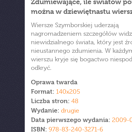
Zdumiewające, ile światów p
można w dziewiętnastu wiers
Wiersze Szymborskiej uderzają
nagromadzeniem szczegółów widzi
niewidzialnego świata, który jest ź
nieustannego zdumienia. W każdy
wierszu kryje się bogactwo niespod
odkryć.
Oprawa twarda
Format:
140x205
Liczba stron:
48
Wydanie:
drugie
Data pierwszego wydania:
2009-0
ISBN:
978-83-240-3271-6