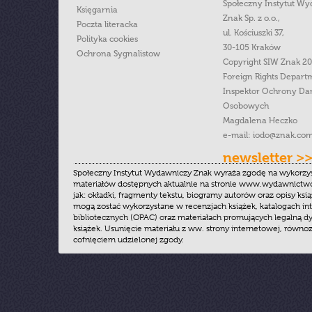
Społeczny Instytut W
Księgarnia
Znak Sp. z o.o.,
Poczta literacka
ul. Kościuszki 37,
Polityka cookies
30-105 Kraków
Ochrona Sygnalistow
Copyright SIW Znak 2
Foreign Rights Depart
Inspektor Ochrony Da
Osobowych
Magdalena Heczko
e-mail:
iodo@znak.com
newsletter >
Społeczny Instytut Wydawniczy Znak wyraża zgodę na wykorzy
materiałów dostępnych aktualnie na stronie www.wydawnictwoz
jak: okładki, fragmenty tekstu, biogramy autorów oraz opisy ksią
mogą zostać wykorzystane w recenzjach książek, katalogach i
bibliotecznych (OPAC) oraz materiałach promujących legalną dy
książek. Usunięcie materiału z ww. strony internetowej, równoz
cofnięciem udzielonej zgody.