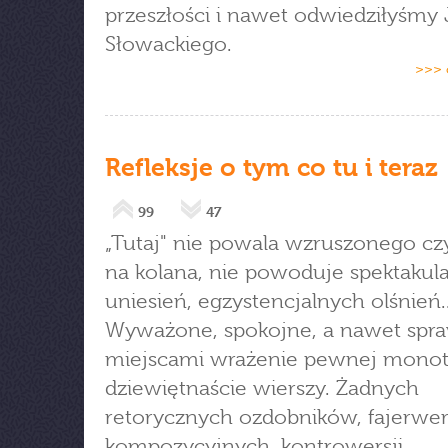
przeszłości i nawet odwiedziłyśmy 
Słowackiego.
>>> 
Refleksje o tym co tu i teraz
99
47
„Tutaj" nie powala wzruszonego czy
na kolana, nie powoduje spektakul
uniesień, egzystencjalnych olśnień..
Wyważone, spokojne, a nawet spra
miejscami wrażenie pewnej monot
dziewiętnaście wierszy. Żadnych
retorycznych ozdobników, fajerwe
kompozycyjnych, kontrowersji,