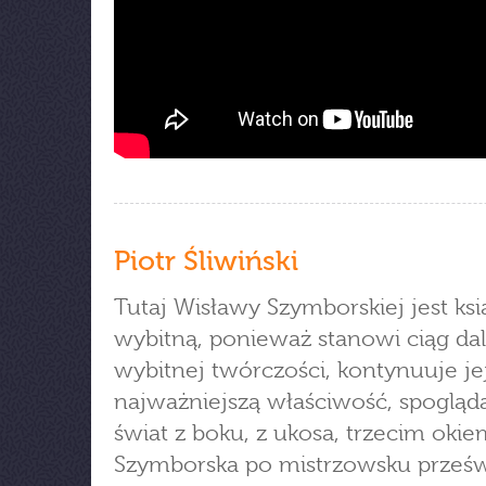
Piotr Śliwiński
Tutaj Wisławy Szymborskiej jest ksi
wybitną, ponieważ stanowi ciąg dal
wybitnej twórczości, kontynuuje je
najważniejszą właściwość, spogląd
świat z boku, z ukosa, trzecim okie
Szymborska po mistrzowsku prześw