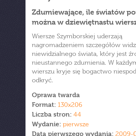
Zdumiewające, ile światów p
można w dziewiętnastu wiers
Wiersze Szymborskiej uderzają
nagromadzeniem szczegółów widzi
niewidzialnego świata, który jest ź
nieustannego zdumienia. W każdy
wierszu kryje się bogactwo niespod
odkryć.
Oprawa twarda
Format:
130x206
Liczba stron:
44
Wydanie:
pierwsze
Data pierwszego wydania:
2009-0