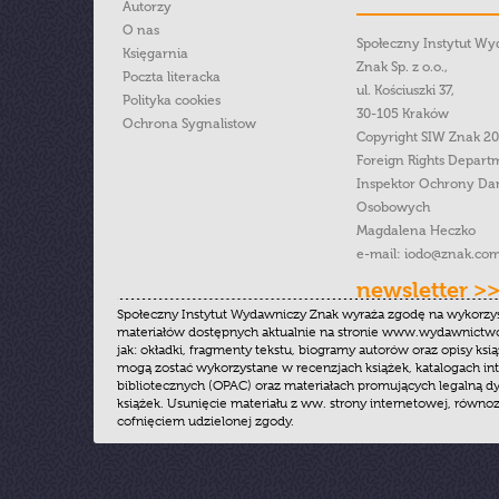
Autorzy
O nas
Społeczny Instytut W
Księgarnia
Znak Sp. z o.o.,
Poczta literacka
ul. Kościuszki 37,
Polityka cookies
30-105 Kraków
Ochrona Sygnalistow
Copyright SIW Znak 2
Foreign Rights Depart
Inspektor Ochrony Da
Osobowych
Magdalena Heczko
e-mail:
iodo@znak.com
newsletter >
Społeczny Instytut Wydawniczy Znak wyraża zgodę na wykorzy
materiałów dostępnych aktualnie na stronie www.wydawnictwoz
jak: okładki, fragmenty tekstu, biogramy autorów oraz opisy ksią
mogą zostać wykorzystane w recenzjach książek, katalogach i
bibliotecznych (OPAC) oraz materiałach promujących legalną dy
książek. Usunięcie materiału z ww. strony internetowej, równoz
cofnięciem udzielonej zgody.