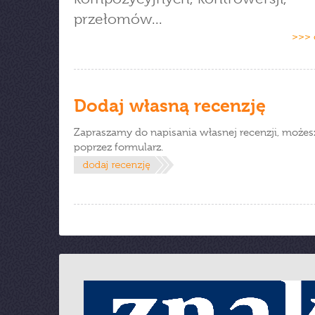
przełomów...
>>> 
Dodaj własną recenzję
Zapraszamy do napisania własnej recenzji, możes
poprzez formularz.