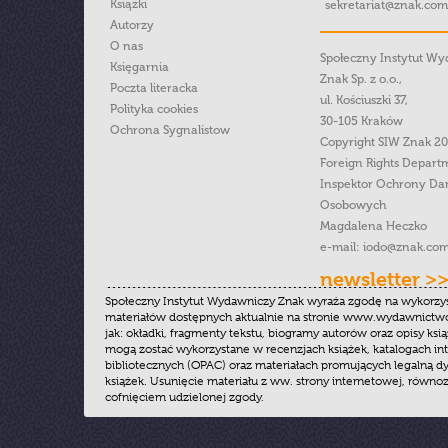
Książki
sekretariat@znak.com
Autorzy
O nas
Społeczny Instytut W
Księgarnia
Znak Sp. z o.o.,
Poczta literacka
ul. Kościuszki 37,
Polityka cookies
30-105 Kraków
Ochrona Sygnalistow
Copyright SIW Znak 2
Foreign Rights Depart
Inspektor Ochrony Da
Osobowych
Magdalena Heczko
e-mail:
iodo@znak.com
newsletter >
Społeczny Instytut Wydawniczy Znak wyraża zgodę na wykorzy
materiałów dostępnych aktualnie na stronie www.wydawnictwoz
jak: okładki, fragmenty tekstu, biogramy autorów oraz opisy ksią
mogą zostać wykorzystane w recenzjach książek, katalogach i
bibliotecznych (OPAC) oraz materiałach promujących legalną dy
książek. Usunięcie materiału z ww. strony internetowej, równoz
cofnięciem udzielonej zgody.