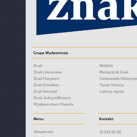
Grupa Wydawnicza:
Znak
Woblink
Znak Literanova
Miesięcznik Znak
Znak Horyzont
Ciekawostki Historyc
Znak Emotikon
Twoja Historia
Znak Koncept
Lubimy czytać
Znak JednymSłowem
Wydawnictwo Otwarte
Menu:
Kontakt:
Aktualności
12 619 95 00