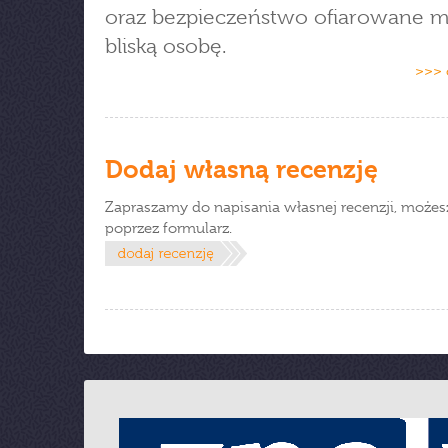
oraz bezpieczeństwo ofiarowane m
bliską osobę.
>>> 
Dodaj własną recenzję
Zapraszamy do napisania własnej recenzji, możes
poprzez formularz.