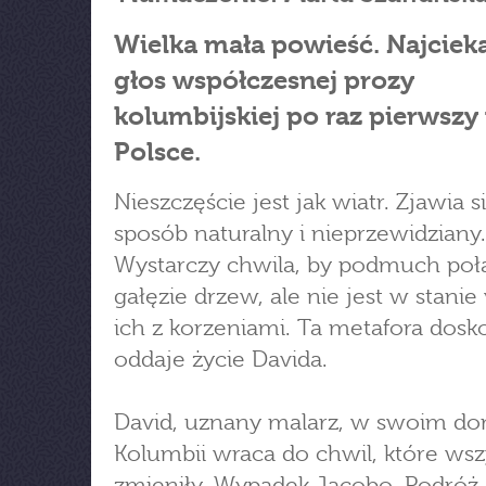
Wielka mała powieść. Najciek
głos współczesnej prozy
kolumbijskiej po raz pierwszy
Polsce.
Nieszczęście jest jak wiatr. Zjawia s
sposób naturalny i nieprzewidziany.
Wystarczy chwila, by podmuch po
gałęzie drzew, ale nie jest w stani
ich z korzeniami. Ta metafora dosk
oddaje życie Davida.
David, uznany malarz, w swoim d
Kolumbii wraca do chwil, które wsz
zmieniły. Wypadek Jacobo. Podróż d