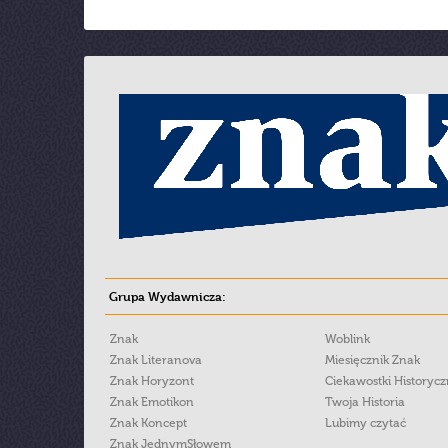
Grupa Wydawnicza:
Znak
Woblink
Znak Literanova
Miesięcznik Znak
Znak Horyzont
Ciekawostki Historyc
Znak Emotikon
Twoja Historia
Znak Koncept
Lubimy czytać
Znak JednymSłowem