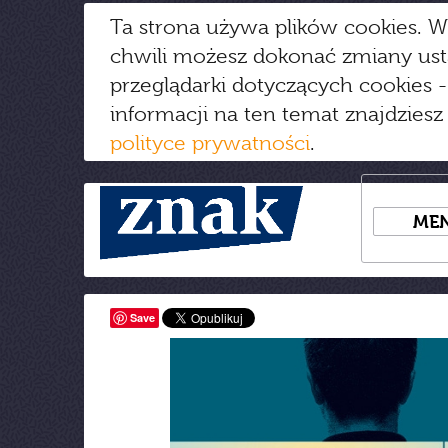
Ta strona używa plików cookies. W
chwili możesz dokonać zmiany us
przeglądarki dotyczących cookies
-
informacji na ten temat znajdziesz
polityce prywatności
.
ME
Save