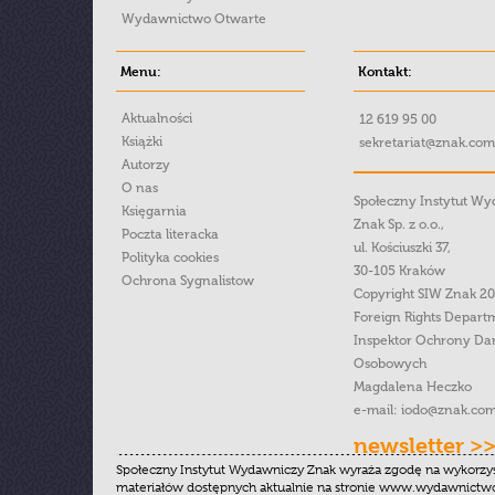
Wydawnictwo Otwarte
Menu:
Kontakt:
Aktualności
12 619 95 00
Książki
sekretariat@znak.com
Autorzy
O nas
Społeczny Instytut W
Księgarnia
Znak Sp. z o.o.,
Poczta literacka
ul. Kościuszki 37,
Polityka cookies
30-105 Kraków
Ochrona Sygnalistow
Copyright SIW Znak 2
Foreign Rights Depart
Inspektor Ochrony Da
Osobowych
Magdalena Heczko
e-mail:
iodo@znak.com
newsletter >
Społeczny Instytut Wydawniczy Znak wyraża zgodę na wykorzy
materiałów dostępnych aktualnie na stronie www.wydawnictwoz