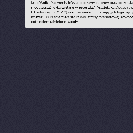
jak: okładki, fragmenty tekstu, biogramy autorów oraz opisy ksią
mogą zostać wykorzystane w recenzjach książek, katalogach i
bibliotecznych (OPAC) oraz materiałach promujących legalną dy
książek. Usunięcie materiału z ww. strony internetowej, równoz
cofnięciem udzielonej zgody.