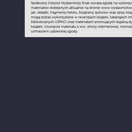
Społeczny Instytut Wydawniczy Znak wyraża zgodę na wykorzy
materiałów dostępnych aktualnie na stronie www.wydawnictwoz
jak: okładki, fragmenty tekstu, biogramy autorów oraz opisy ksią
mogą zostać wykorzystane w recenzjach książek, katalogach i
bibliotecznych (OPAC) oraz materiałach promujących legalną dy
książek. Usunięcie materiału z ww. strony internetowej, równoz
cofnięciem udzielonej zgody.