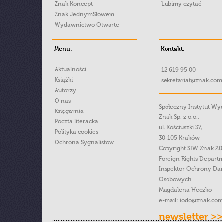
Znak Koncept
Lubimy czytać
Znak JednymSłowem
Wydawnictwo Otwarte
Menu:
Kontakt:
Aktualności
12 619 95 00
Książki
sekretariat@znak.com
Autorzy
O nas
Społeczny Instytut W
Księgarnia
Znak Sp. z o.o.,
Poczta literacka
ul. Kościuszki 37,
Polityka cookies
30-105 Kraków
Ochrona Sygnalistow
Copyright SIW Znak 2
Foreign Rights Depart
Inspektor Ochrony Da
Osobowych
Magdalena Heczko
e-mail:
iodo@znak.com
newsletter >