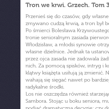
Tron we krwi. Grzech. Tom 
Przenieś się do czasów, gdy własn
zmywano cudzą krwią, a tron był 
Po śmierci Bolesława Krzywousteg
tronie senioralnym zasiada pierwo
Włodzisław, a młodsi synowie otrz
własne dzielnice. Jednak ta ustan
przez ojca zasada nie zadowala ża
nich. Za pomocą spisków, intryg i k
klątwy książęta usiłują ją zmienić. N
wahają się sięgać nawet po bardzie
radykalne środki.
Los nie oszczędza również starzeją
Sambora. Stojąc u boku seniora, mu
podjąć dramatyczną decyzję: czy 