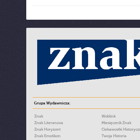
Grupa Wydawnicza:
Znak
Woblink
Znak Literanova
Miesięcznik Znak
Znak Horyzont
Ciekawostki Historyc
Znak Emotikon
Twoja Historia