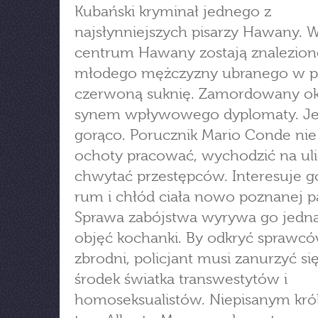
Kubański kryminał jednego z
najsłynniejszych pisarzy Hawany. 
centrum Hawany zostają znalezion
młodego mężczyzny ubranego w p
czerwoną suknię. Zamordowany ok
synem wpływowego dyplomaty. Je
gorąco. Porucznik Mario Conde ni
ochoty pracować, wychodzić na uli
chwytać przestępców. Interesuje g
rum i chłód ciała nowo poznanej pa
Sprawa zabójstwa wyrywa go jedna
objęć kochanki. By odkryć sprawc
zbrodni, policjant musi zanurzyć s
środek światka transwestytów i
homoseksualistów. Niepisanym kró