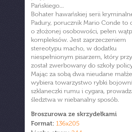
Pańskiego...
Bohater hawańskiej serii kryminaln
Padury, porucznik Mario Conde to 
o złożonej osobowości, pełen wątpl
kompleksów. Jest zaprzeczeniem
stereotypu macho, w dodatku
niespełnionym pisarzem, który prz
został zwerbowany do szkoły policy
Mając za sobą dwa nieudane małże
wybiera towarzystwo rybki bojowni
szklaneczki rumu i cygara, prowadz
śledztwa w niebanalny sposób.
Broszurowa ze skrzydełkami
Format:
136x205