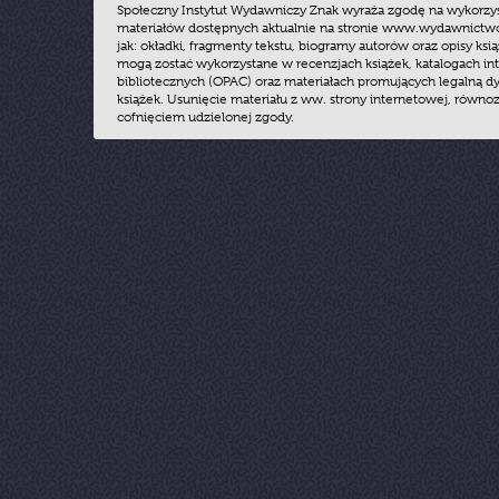
Społeczny Instytut Wydawniczy Znak wyraża zgodę na wykorzy
materiałów dostępnych aktualnie na stronie www.wydawnictwoz
jak: okładki, fragmenty tekstu, biogramy autorów oraz opisy ksią
mogą zostać wykorzystane w recenzjach książek, katalogach i
bibliotecznych (OPAC) oraz materiałach promujących legalną dy
książek. Usunięcie materiału z ww. strony internetowej, równoz
cofnięciem udzielonej zgody.