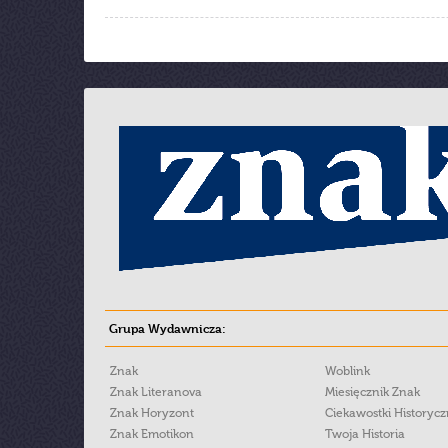
Grupa Wydawnicza:
Znak
Woblink
Znak Literanova
Miesięcznik Znak
Znak Horyzont
Ciekawostki Historyc
Znak Emotikon
Twoja Historia