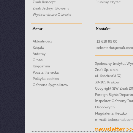
Znak Koncept
Lubimy czytać
Znak JednymSłowem
Wydawnictwo Otwarte
Menu:
Kontakt:
Aktualności
12 619 95 00
Książki
sekretariat@znak.com
Autorzy
O nas
Społeczny Instytut W
Księgarnia
Znak Sp. z o.o.,
Poczta literacka
ul. Kościuszki 37,
Polityka cookies
30-105 Kraków
Ochrona Sygnalistow
Copyright SIW Znak 2
Foreign Rights Depart
Inspektor Ochrony Da
Osobowych
Magdalena Heczko
e-mail:
iodo@znak.com
newsletter >