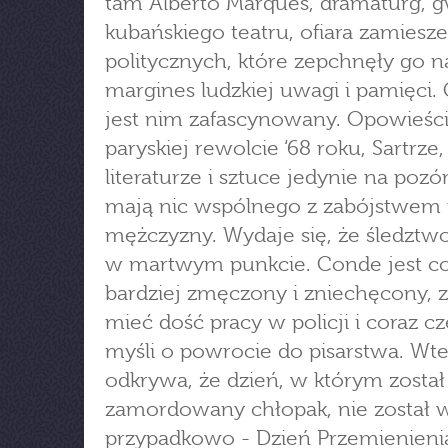
tam Alberto Marques, dramaturg, 
kubańskiego teatru, ofiara zamiesz
politycznych, które zepchnęły go n
margines ludzkiej uwagi i pamięci.
jest nim zafascynowany. Opowieści
paryskiej rewolcie ‘68 roku, Sartrze,
literaturze i sztuce jedynie na pozó
mają nic wspólnego z zabójstwem
mężczyzny. Wydaje się, że śledztw
w martwym punkcie. Conde jest co
bardziej zmęczony i zniechęcony, 
mieć dość pracy w policji i coraz cz
myśli o powrocie do pisarstwa. Wt
odkrywa, że dzień, w którym został
zamordowany chłopak, nie został 
przypadkowo - Dzień Przemienieni