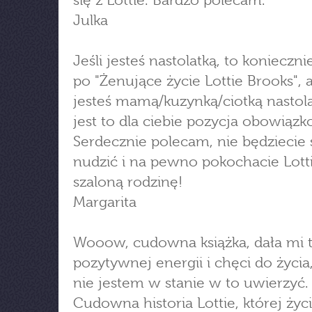
się z Lottie. Bardzo polecam.
Julka
Jeśli jesteś nastolatką, to koniecznie
po "Żenujące życie Lottie Brooks", a 
jesteś mamą/kuzynką/ciotką nastolat
jest to dla ciebie pozycja obowiązk
Serdecznie polecam, nie będziecie 
nudzić i na pewno pokochacie Lottie
szaloną rodzinę!
Margarita
Wooow, cudowna książka, dała mi t
pozytywnej energii i chęci do życia,
nie jestem w stanie w to uwierzyć.
Cudowna historia Lottie, której życi