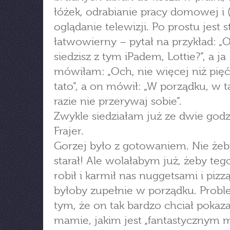
łóżek, odrabianie pracy domowej i 
oglądanie telewizji. Po prostu jest s
łatwowierny – pytał na przykład: „
siedzisz z tym iPadem, Lottie?”, a ja
mówiłam: „Och, nie więcej niż pięć
tato”, a on mówił: „W porządku, w 
razie nie przerywaj sobie”.
Zwykle siedziałam już ze dwie godz
Frajer.
Gorzej było z gotowaniem. Nie żeby
starał! Ale wolałabym już, żeby teg
robił i karmił nas nuggetsami i pizz
byłoby zupełnie w porządku. Prob
tym, że on tak bardzo chciał pokaz
mamie, jakim jest „fantastycznym 