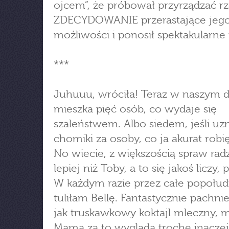
ojcem”, że próbował przyrządzać r
ZDECYDOWANIE przerastające jeg
możliwości i ponosił spektakularne 
***
Juhuuu, wróciła! Teraz w naszym
mieszka pięć osób, co wydaje się
szaleństwem. Albo siedem, jeśli uz
chomiki za osoby, co ja akurat robię
No wiecie, z większością spraw rad
lepiej niż Toby, a to się jakoś liczy,
W każdym razie przez całe popołud
tuliłam Bellę. Fantastycznie pachnie
jak truskawkowy koktajl mleczny,
Mama za to wygląda trochę inaczej;