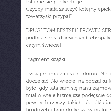
totalnie się podkochuje.
Czyżby miała zaliczyć kolejny epick
towarzyski przypał?
DRUGI TOM BESTSELLEROWEJ SERII
podbija serca dziewczyn (i chłopak
całym świecie!
Fragment książki:
Dzisiaj mama wraca do domu! Nie 
doczekać. No wiecie, na początku f
było, gdy tata sam się nami zajmow
miał o wiele luźniejsze podejście d
pewnych rzeczy, takich jak odkłada
brudnych ubrań do kosza w pralni, 