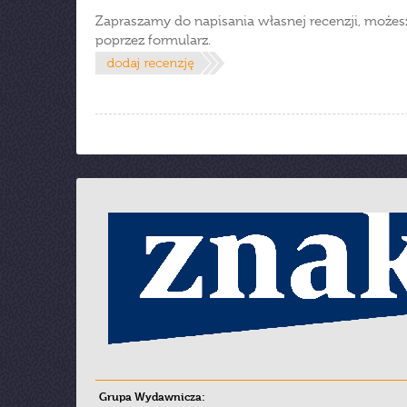
Zapraszamy do napisania własnej recenzji, możes
poprzez formularz.
Grupa Wydawnicza: