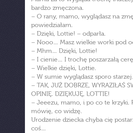
bardzo zmęczona.
– O rany, mamo, wyglądasz na zm
powiedziałam.
– Dzięki, Lottie! – odparła.
– Nooo… Masz wielkie worki pod o
– Mhm… Dzięki, Lottie!
– I cienie… I trochę poszarzałą cerę
– Wielkie dzięki, Lottie.
– W sumie wyglądasz sporo starze
– TAK, JUŻ DOBRZE, WYRAZIŁAŚ 
OPINIĘ. DZIĘKUJĘ, LOTTIE!
– Jeeezu, mamo, i po co te krzyki. 
mówię, co widzę.
Urodzenie dziecka chyba cię postar
coś…