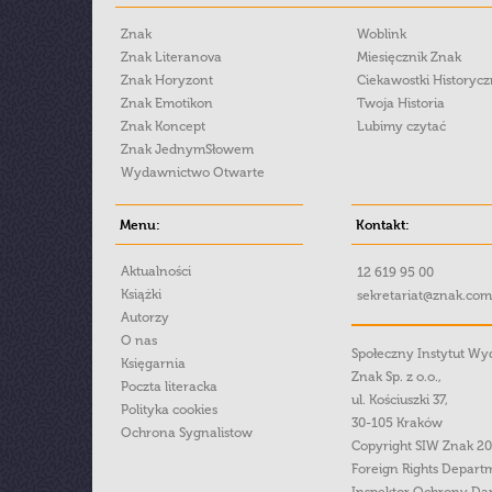
Znak
Woblink
Znak Literanova
Miesięcznik Znak
Znak Horyzont
Ciekawostki Historyc
Znak Emotikon
Twoja Historia
Znak Koncept
Lubimy czytać
Znak JednymSłowem
Wydawnictwo Otwarte
Menu:
Kontakt:
Aktualności
12 619 95 00
Książki
sekretariat@znak.com
Autorzy
O nas
Społeczny Instytut W
Księgarnia
Znak Sp. z o.o.,
Poczta literacka
ul. Kościuszki 37,
Polityka cookies
30-105 Kraków
Ochrona Sygnalistow
Copyright SIW Znak 2
Foreign Rights Depart