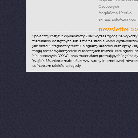
Inspektor Ochrony Da
Osobowych
Magdalena Heczko
e-mail:
iodo@znak.com
newsletter >
Społeczny Instytut Wydawniczy Znak wyraża zgodę na wykorzy
materiałów dostępnych aktualnie na stronie www.wydawnictwoz
jak: okładki, fragmenty tekstu, biogramy autorów oraz opisy ksią
mogą zostać wykorzystane w recenzjach książek, katalogach i
bibliotecznych (OPAC) oraz materiałach promujących legalną dy
książek. Usunięcie materiału z ww. strony internetowej, równoz
cofnięciem udzielonej zgody.