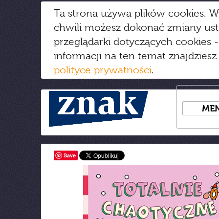
Ta strona używa plików cookies. W
chwili możesz dokonać zmiany us
przeglądarki dotyczących cookies
-
informacji na ten temat znajdziesz
polityce prywatności
.
ME
Save