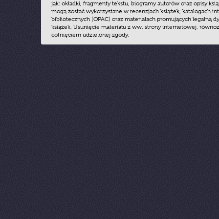
jak: okładki, fragmenty tekstu, biogramy autorów oraz opisy ksią
mogą zostać wykorzystane w recenzjach książek, katalogach i
bibliotecznych (OPAC) oraz materiałach promujących legalną dy
książek. Usunięcie materiału z ww. strony internetowej, równoz
cofnięciem udzielonej zgody.