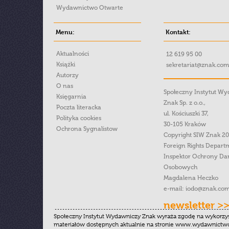
Wydawnictwo Otwarte
Menu:
Kontakt:
Aktualności
12 619 95 00
Książki
sekretariat@znak.com
Autorzy
O nas
Społeczny Instytut W
Księgarnia
Znak Sp. z o.o.,
Poczta literacka
ul. Kościuszki 37,
Polityka cookies
30-105 Kraków
Ochrona Sygnalistow
Copyright SIW Znak 2
Foreign Rights Depart
Inspektor Ochrony Da
Osobowych
Magdalena Heczko
e-mail:
iodo@znak.com
newsletter >
Społeczny Instytut Wydawniczy Znak wyraża zgodę na wykorzy
materiałów dostępnych aktualnie na stronie www.wydawnictwoz