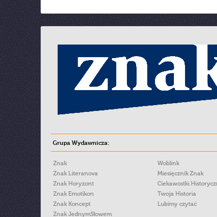
Grupa Wydawnicza:
Znak
Woblink
Znak Literanova
Miesięcznik Znak
Znak Horyzont
Ciekawostki Historyc
Znak Emotikon
Twoja Historia
Znak Koncept
Lubimy czytać
Znak JednymSłowem