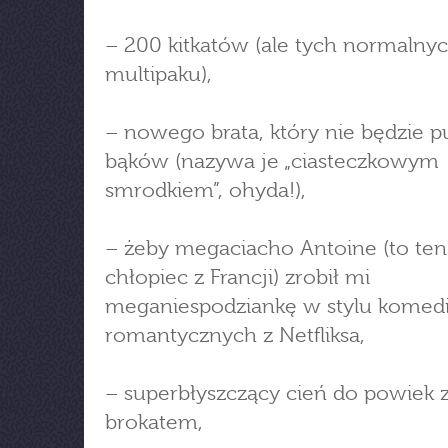
– 200 kitkatów (ale tych normalnyc
multipaku),
– nowego brata, który nie będzie p
bąków (nazywa je „ciasteczkowym
smrodkiem”, ohyda!),
– żeby megaciacho Antoine (to ten
chłopiec z Francji) zrobił mi
meganiespodziankę w stylu komedi
romantycznych z Netfliksa,
– superbłyszczący cień do powiek 
brokatem,