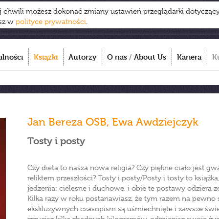
ej chwili możesz dokonać zmiany ustawień przeglądarki dotycząc
esz w
polityce prywatności
.
alności
Książki
Autorzy
O nas
/
About Us
Kariera
K
Jan Bereza OSB
,
Ewa Awdziejczyk
Tosty i posty
Czy dieta to nasza nowa religia? Czy piękne ciało jest gw
reliktem przeszłości? Tosty i posty/Posty i tosty to książ
jedzenia: cielesne i duchowe, i obie te postawy odziera z
Kilka razy w roku postanawiasz, że tym razem na pewno s
ekskluzywnych czasopism są uśmiechnięte i zawsze świetn