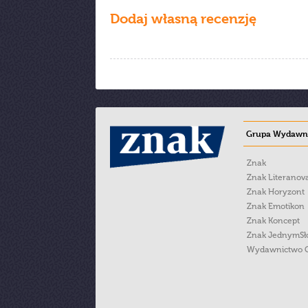
Dodaj własną recenzję
Grupa Wydawni
Znak
Znak Literanov
Znak Horyzont
Znak Emotikon
Znak Koncept
Znak JednymS
Wydawnictwo 