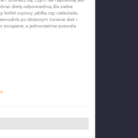
ie i dowiesz się, czym tak naprawdę jest
ybrać dietę odpowiednią dla siebie.
 kotlet sojowy, jabłka czy czekolada,
przewodnik po złożonym świecie diet i
mi związane, a jednocześnie pozwala
y.
ka