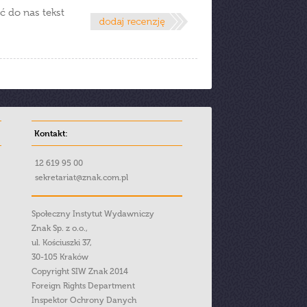
ć do nas tekst
Kontakt:
12 619 95 00
sekretariat@znak.com.pl
Społeczny Instytut Wydawniczy
Znak Sp. z o.o.,
ul. Kościuszki 37,
30-105 Kraków
Copyright SIW Znak 2014
Foreign Rights Department
Inspektor Ochrony Danych