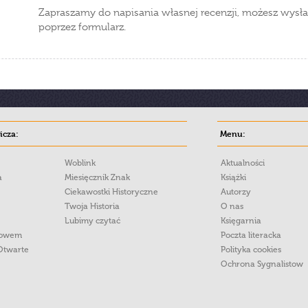
Zapraszamy do napisania własnej recenzji, możesz wysła
poprzez formularz.
cza:
Menu:
Woblink
Aktualności
a
Miesięcznik Znak
Książki
Ciekawostki Historyczne
Autorzy
Twoja Historia
O nas
Lubimy czytać
Księgarnia
łowem
Poczta literacka
Otwarte
Polityka cookies
Ochrona Sygnalistow