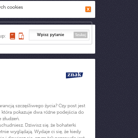
ych cookies
Szukaj
up:
arancją szczęśliwego życia? Czy post jest
ka, która pokazuje dwa różne podejścia do
e złudzeń.
chudniesz. Dziwisz się, że bohaterki
ie wyglądają. Wydaje ci się, że kiedy