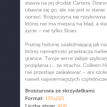
stawia na jej drodze Cartera. Dzie
obawia się go, ale nie jest w stanie
oprzeć. Rozpoczyna się ryzykowna 
której nie ma miejsca na błąd, a st
życie – nie tylko Sloan.
Poznaj historię uzależniającą jak n
której namiętność przekracza nieb
granice. Twoje serce zabije szybciej
pożądania i… ze strachu. Colleen 
nie przestaje zaskakiwać – ani szo
nawet najwierniejszych czytelnicze
Broszurowa ze skrzydełkami
Format:
135x205
Liczba stron:
408