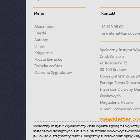
Menu:
Kontakt:
Aktualności
12 619 95 00
Książki
sekretariat@znak.com
Autorzy
O nas
Społeczny Instytut W
Księgarnia
Znak Sp. z o.o.,
Poczta literacka
ul. Kościuszki 37,
Polityka cookies
30-105 Kraków
Ochrona Sygnalistow
Copyright SIW Znak 2
Foreign Rights Depart
Inspektor Ochrony Da
Osobowych
Magdalena Heczko
e-mail:
iodo@znak.com
newsletter >
Społeczny Instytut Wydawniczy Znak wyraża zgodę na wykorzy
materiałów dostępnych aktualnie na stronie www.wydawnictwoz
jak: okładki, fragmenty tekstu, biogramy autorów oraz opisy ksią