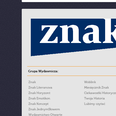
Grupa Wydawnicza:
Znak
Woblink
Znak Literanova
Miesięcznik Znak
Znak Horyzont
Ciekawostki Historyc
Znak Emotikon
Twoja Historia
Znak Koncept
Lubimy czytać
Znak JednymSłowem
Wydawnictwo Otwarte