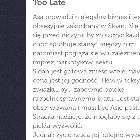
Too Late
Asa prowadzi nielegalny biznes i jes
obsesyjnie zakochany w Sloan. Nie
się przed niczym, by zniszczyć każd
choć spróbuje stanąć między nimi
natomiast pogrąża się w uzależnien
imprez, narkotyków, seksu.
Sloan jest gotowa znieść wiele, naw
ceną jest jej godność. Tkwi w tok
związku, by... zapewnić opiekę
niepełnosprawnemu bratu. Jest sta
obserwowana i musi być Asie posł
Straciła nadzieję, że mogłaby się z 
piekła wyzwolić.
Jednak życie rzuca jej kolejne wyz