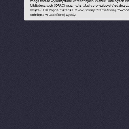
mogą zostać wykorzystane w recenzjach książek, katalogach i
bibliotecznych (OPAC) oraz materiałach promujących legalną dy
książek. Usunięcie materiału z ww. strony internetowej, równoz
cofnięciem udzielonej zgody.