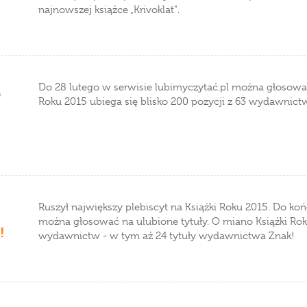
najnowszej książce „Krivoklat".
Do 28 lutego w serwisie lubimyczytać.pl można głosować
5
Roku 2015 ubiega się blisko 200 pozycji z 63 wydawnict
Ruszył największy plebiscyt na Książki Roku 2015. Do koń
można głosować na ulubione tytuły. O miano Książki Roku
!
wydawnictw - w tym aż 24 tytuły wydawnictwa Znak!