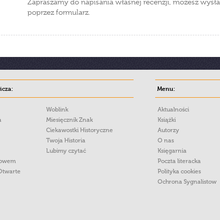
Zapraszamy do napisania własnej recenzji, możesz wysła
poprzez formularz.
cza:
Menu:
Woblink
Aktualności
a
Miesięcznik Znak
Książki
Ciekawostki Historyczne
Autorzy
Twoja Historia
O nas
Lubimy czytać
Księgarnia
łowem
Poczta literacka
Otwarte
Polityka cookies
Ochrona Sygnalistow