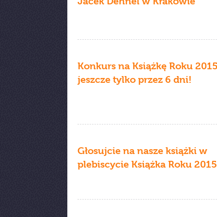
Jacek Dehnel w Krakowie
Konkurs na Książkę Roku 201
jeszcze tylko przez 6 dni!
Głosujcie na nasze książki w
plebiscycie Książka Roku 2015