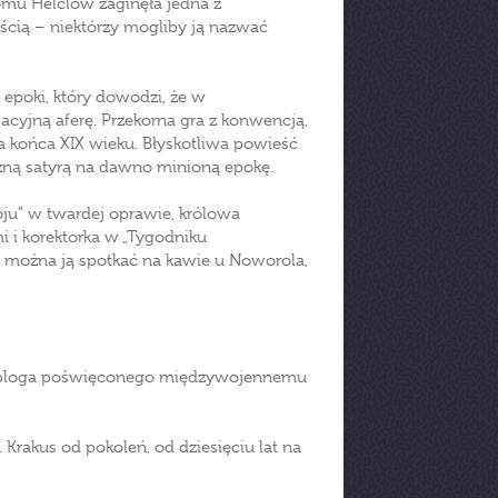
mu Helclów zaginęła jedna z
ścią – niektórzy mogliby ją nazwać
 epoki, który dowodzi, że w
acyjną aferę. Przekorna gra z konwencją,
wa końca XIX wieku. Błyskotliwa powieść
zną satyrą na dawno minioną epokę.
ju” w twardej oprawie, królowa
i i korektorka w „Tygodniku
, można ją spotkać na kawie u Noworola,
dzi bloga poświęconego międzywojennemu
. Krakus od pokoleń, od dziesięciu lat na