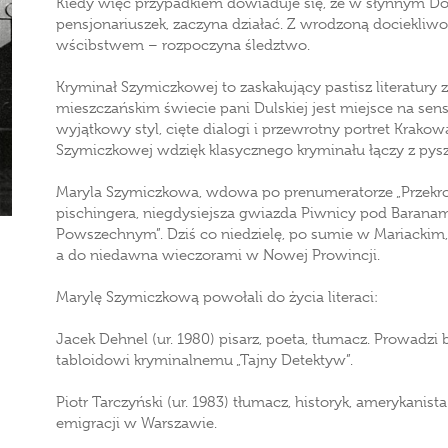
Kiedy więc przypadkiem dowiaduje się, że w słynnym Do
pensjonariuszek, zaczyna działać. Z wrodzoną dociekliwo
wścibstwem – rozpoczyna śledztwo.
Kryminał Szymiczkowej to zaskakujący pastisz literatury z
mieszczańskim świecie pani Dulskiej jest miejsce na sens
wyjątkowy styl, cięte dialogi i przewrotny portret Krako
Szymiczkowej wdzięk klasycznego kryminału łączy z pys
Maryla Szymiczkowa, wdowa po prenumeratorze „Przekro
pischingera, niegdysiejsza gwiazda Piwnicy pod Baranam
Powszechnym”. Dziś co niedzielę, po sumie w Mariackim
a do niedawna wieczorami w Nowej Prowincji.
Marylę Szymiczkową powołali do życia literaci:
Jacek Dehnel (ur. 1980) pisarz, poeta, tłumacz. Prowa
tabloidowi kryminalnemu „Tajny Detektyw”.
Piotr Tarczyński (ur. 1983) tłumacz, historyk, amerykanista
emigracji w Warszawie.