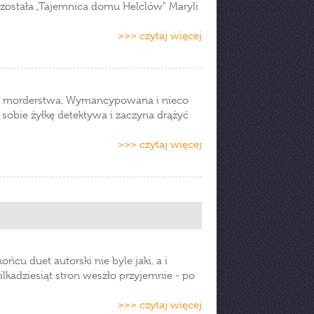
została „Tajemnica domu Helclów" Maryli
>>> czytaj więcej
e morderstwa. Wymancypowana i nieco
obie żyłkę detektywa i zaczyna drążyć
>>> czytaj więcej
ńcu duet autorski nie byle jaki, a i
kilkadziesiąt stron weszło przyjemnie - po
>>> czytaj więcej