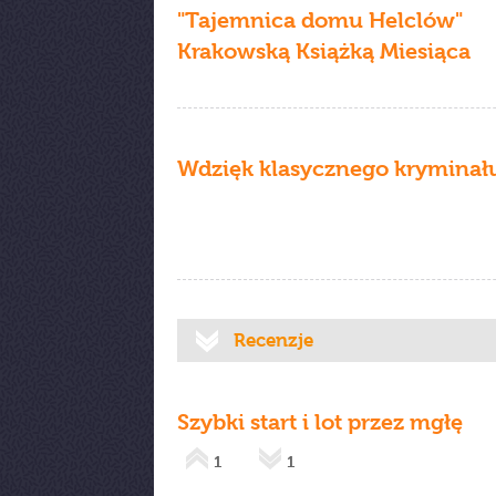
"Tajemnica domu Helclów"
Krakowską Książką Miesiąca
Wdzięk klasycznego kryminał
Recenzje
Szybki start i lot przez mgłę
1
1