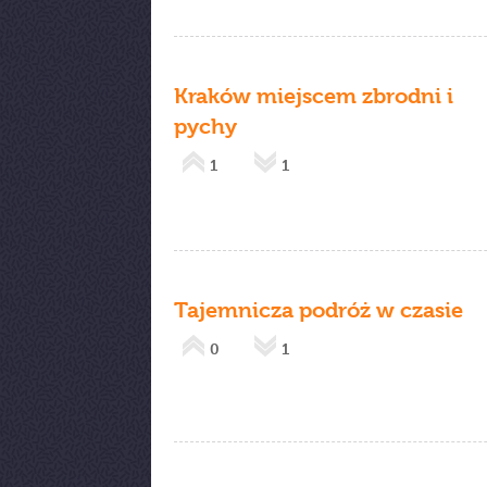
Kraków miejscem zbrodni i
pychy
1
1
Tajemnicza podróż w czasie
0
1