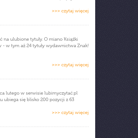
>>> czytaj więcej
 na ulubione tytuły. O miano Książki
w - w tym aż 24 tytuły wydawnictwa Znak!
>>> czytaj więcej
ca lutego w serwisie lubimyczytać.pl
 ubiega się blisko 200 pozycji z 63
>>> czytaj więcej