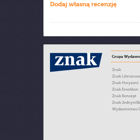
Dodaj własną recenzję
Grupa Wydawni
Znak
Znak Literanov
Znak Horyzont
Znak Emotikon
Znak Koncept
Znak JednymS
Wydawnictwo 