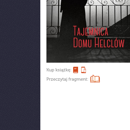
Kup książkę:
Przeczytaj fragment: