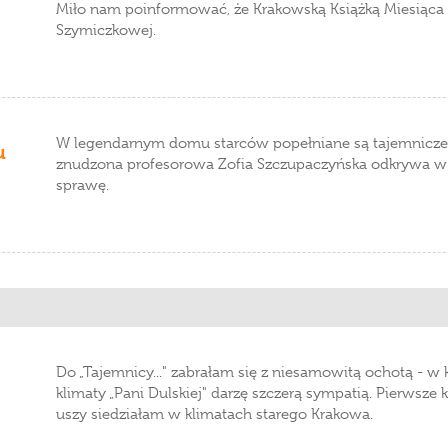
Miło nam poinformować, że Krakowską Książką Miesiąca 
Szymiczkowej.
W legendarnym domu starców popełniane są tajemnicz
u
znudzona profesorowa Zofia Szczupaczyńska odkrywa w s
sprawę.
Do „Tajemnicy..." zabrałam się z niesamowitą ochotą - w ko
klimaty „Pani Dulskiej" darzę szczerą sympatią. Pierwsze 
uszy siedziałam w klimatach starego Krakowa.