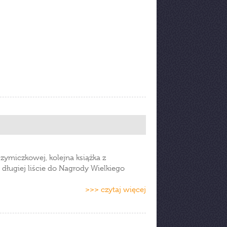
Szymiczkowej, kolejna książka z
 długiej liście do Nagrody Wielkiego
>>> czytaj więcej