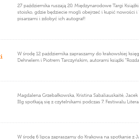
27 października ruszają 20. Międzynarodowe Targi Książ
stoisko, gdzie będziecie mogli obejrzeć i kupić nowości i 
pisarzami i zdobyć ich autograf!
W środę 12 października zapraszamy do krakowskiej księg
i
Dehnelem i Piotrem Tarczyńskim, autorami książki "Rozdar
Magdalena Grzebałkowska, Kristina Sabaliauskaitė, Jacek
Illg spotkają się z czytelnikami podczas 7. Festiwalu Lite
W środę 6 lipca zapraszamy do Krakowa na spotkanie z