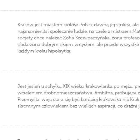
Kraków jest miastem królów Polski, dawną jej stolicą, ale
najznamienitsi społecznie ludzie, na czele z mistrzem Mat
socjety chce należeć Zofia Szczupaczyńska, żona profeso
obdarzona dobrym okiem, zmysłem, ale przede wszystkim 
każdym kroku hipokrytką.
Jest jesień u schyłku XIX wieku, krakowianka po mężu, 
wcieleniem drobnomieszczaństwa. Ambitna, próbująca z
Przemyśla, więc stara się być bardziej krakowska niż Krak,
skromnym człowiekiem bez wielkich aspiracji, co drażni 