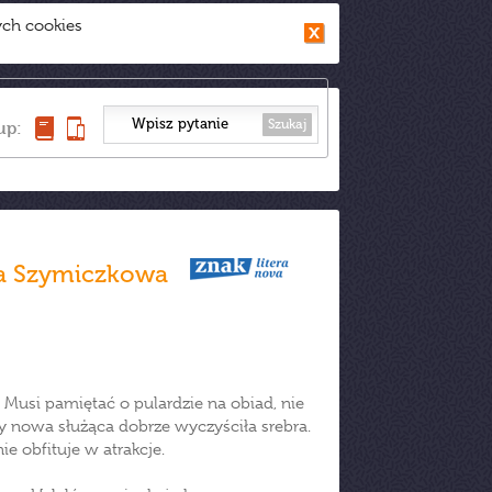
ych cookies
Szukaj
up:
a Szymiczkowa
Musi pamiętać o pulardzie na obiad, nie
y nowa służąca dobrze wyczyściła srebra.
e obfituje w atrakcje.