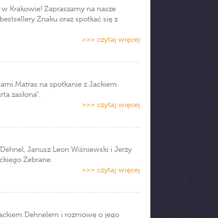
ki w Krakowie! Zapraszamy na nasze
bestsellery Znaku oraz spotkać się z
>>> czytaj więcej
arni Matras na spotkanie z Jackiem
ta zasłona".
>>> czytaj więcej
 Dehnel, Janusz Leon Wiśniewski i Jerzy
rackiego Zebrane.
>>> czytaj więcej
 Jackiem Dehnelem i rozmowę o jego