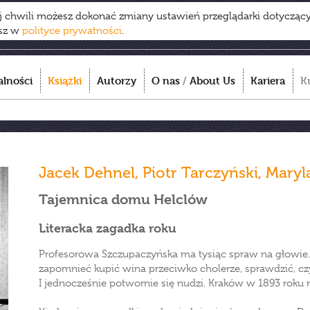
ej chwili możesz dokonać zmiany ustawień przeglądarki dotycząc
esz w
polityce prywatności
.
alności
Książki
Autorzy
O nas
/
About Us
Kariera
K
Jacek Dehnel
,
Piotr Tarczyński
,
Maryl
Tajemnica domu Helclów
Literacka zagadka roku
Profesorowa Szczupaczyńska ma tysiąc spraw na głowie. 
zapomnieć kupić wina przeciwko cholerze, sprawdzić, cz
I jednocześnie potwornie się nudzi. Kraków w 1893 roku ni