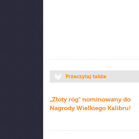
Przeczytaj także
„Złoty róg" nominowany do
Nagrody Wielkiego Kalibru!