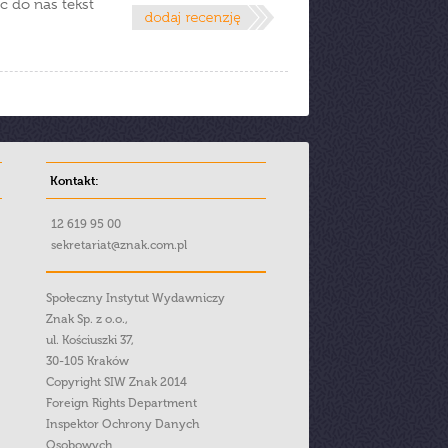
ć do nas tekst
Kontakt:
12 619 95 00
sekretariat@znak.com.pl
Społeczny Instytut Wydawniczy
Znak Sp. z o.o.,
ul. Kościuszki 37,
30-105 Kraków
Copyright SIW Znak 2014
Foreign Rights Department
Inspektor Ochrony Danych
Osobowych