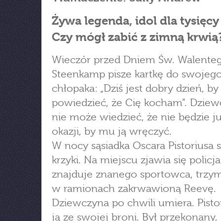
Żywa legenda, idol dla tysięcy 
Czy mógł zabić z zimną krwią
Wieczór przed Dniem Św. Walente
Steenkamp pisze kartkę do swojeg
chłopaka: „Dziś jest dobry dzień, by
powiedzieć, że Cię kocham”. Dzie
nie może wiedzieć, że nie będzie j
okazji, by mu ją wręczyć.
W nocy sąsiadka Oscara Pistoriusa s
krzyki. Na miejscu zjawia się policja
znajduje znanego sportowca, trzy
w ramionach zakrwawioną Reevę.
Dziewczyna po chwili umiera. Pistor
ją ze swojej broni. Był przekonany,