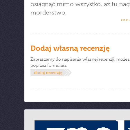
osiągnąć mimo wszystko, aż tu nagl
morderstwo.
>>> 
Dodaj własną recenzję
Zapraszamy do napisania własnej recenzji, możes
poprzez formularz.