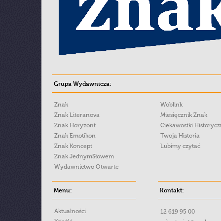
Grupa Wydawnicza:
Znak
Woblink
Znak Literanova
Miesięcznik Znak
Znak Horyzont
Ciekawostki Historyc
Znak Emotikon
Twoja Historia
Znak Koncept
Lubimy czytać
Znak JednymSłowem
Wydawnictwo Otwarte
Menu:
Kontakt:
Aktualności
12 619 95 00