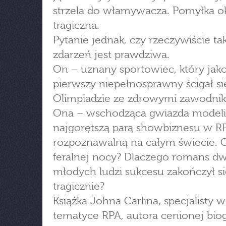
strzela do włamywacza. Pomyłka ok
tragiczna.
Pytanie jednak, czy rzeczywiście ta
zdarzeń jest prawdziwa.
On – uznany sportowiec, który jak
pierwszy niepełnosprawny ścigał si
Olimpiadzie ze zdrowymi zawodnik
Ona – wschodząca gwiazda modelin
najgorętszą parą showbiznesu w R
rozpoznawalną na całym świecie. C
feralnej nocy? Dlaczego romans dw
młodych ludzi sukcesu zakończył si
tragicznie?
Książka Johna Carlina, specjalisty w
tematyce RPA, autora cenionej biogr