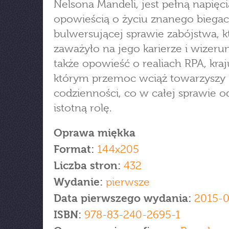
Nelsona Mandeli, jest pełną napięci
opowieścią o życiu znanego biegac
bulwersującej sprawie zabójstwa, k
zaważyło na jego karierze i wizeru
także opowieść o realiach RPA, kraj
którym przemoc wciąż towarzyszy
codzienności, co w całej sprawie o
istotną rolę.
Oprawa miękka
Format:
144x205
Liczba stron:
432
Wydanie:
pierwsze
Data pierwszego wydania:
2015-0
ISBN:
978-83-240-2695-1