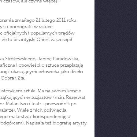
em czasów, ale czymś więcej -
onania zmarłego 21 lutego 2011 roku
yki i pornografii w sztuce,
ec oficjalnych i popularnych prądów
e to bizantyjski Orient zaszczepił
a Stróżewskiego, Janinę Paradowską,
aficzne i opowieści o sztuce przeplatają
angi, ukazującymi człowieka jako dzieło
 Dobra i Zła.
 historykiem sztuki. Ma na swoim koncie
czątkujących entuzjastów (m.in. Rezerwat
or. Malarstwo i teatr - przewodnik po
malarze). Wiele z nich poświęciła
ego malarstwa, korespondencję z
órcem). Napisała też biografię artysty