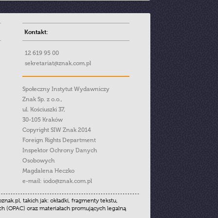
Kontakt:
12 619 95 00
sekretariat@znak.com.pl
Społeczny Instytut Wydawniczy
Znak Sp. z o.o.,
ul. Kościuszki 37,
30-105 Kraków
Copyright SIW Znak 2014
Foreign Rights Department
Inspektor Ochrony Danych
Osobowych
Magdalena Heczko
e-mail:
iodo@znak.com.pl
.pl, takich jak: okładki, fragmenty tekstu,
ych (OPAC) oraz materiałach promujących legalną