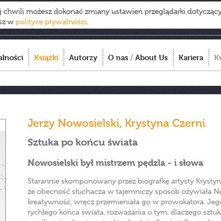
ej chwili możesz dokonać zmiany ustawień przeglądarki dotycząc
esz w
polityce prywatności
.
alności
Książki
Autorzy
O nas
/
About Us
Kariera
K
Jerzy Nowosielski
,
Krystyna Czerni
Sztuka po końcu świata
Nowosielski był mistrzem pędzla - i słowa
Starannie skomponowany przez biografkę artysty Kryst
że obecność słuchacza w tajemniczy sposób ożywiała N
kreatywność, wręcz przemieniała go w prowokatora. Jego 
rychłego końca świata, rozważania o tym, dlaczego sztu