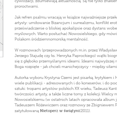
cywilizacji, zdumiewają aktualnością. Są nie tylko znaki
proroctwami.
Jak refren psalmu wracają w książce najważniejsze przek
artysty: umiłowanie Bizancjum i surrealizmu, konflikt erot
przeświadczenie o bliskiej apokalipsie oraz dystans wob
myślowych. Warto posłuchać Nowosielskiego, gdy mówi, ż
Polakom śródziemnomorską mentalność.
W rozmowach (przeprowadzonych m.in. przez Władysław
Jerzego Stajudę czy ks. Henryka Paprockiego) wątki biogr
się z głęboko przemyślanymi ideami. Ideami najwyższej r
Boga rozpięte - jak chcieli manichejczycy - między siłami
Autorka wyboru Krystyna Czerni jest pisarką, krytykiem i
wiele publikacji - adresowanych i do koneserów, i do po
sztuki: tropami artystów polskich XX wieku, Tadeusz Kant
twórczości artysty, a także liczne tomy z kolekcji Wielcy 
Nowosielskiemu (w ostatnich latach opracowała album j
Tadeuszem Różewiczem oraz rozmowy ze Zbigniewem Podg
Nietoperz w świątyni
zatytułowaną
(2011).