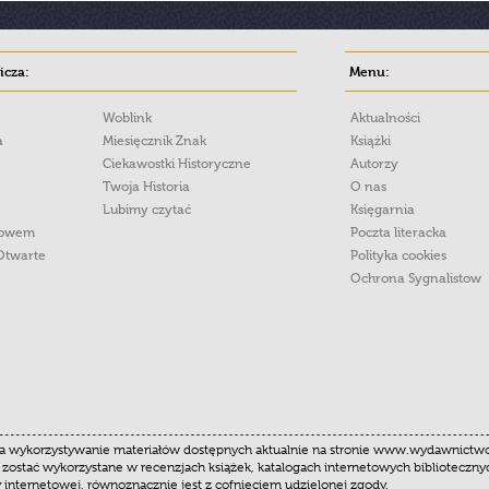
cza:
Menu:
Woblink
Aktualności
a
Miesięcznik Znak
Książki
Ciekawostki Historyczne
Autorzy
Twoja Historia
O nas
Lubimy czytać
Księgarnia
łowem
Poczta literacka
Otwarte
Polityka cookies
Ochrona Sygnalistow
 wykorzystywanie materiałów dostępnych aktualnie na stronie www.wydawnictwoznak
 zostać wykorzystane w recenzjach książek, katalogach internetowych biblioteczn
y internetowej, równoznacznie jest z cofnięciem udzielonej zgody.