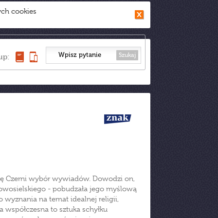
ych cookies
Szukaj
up:
ynę Czerni wybór wywiadów. Dowodzi on,
owosielskiego - pobudzała jego myślową
wyznania na temat idealnej religii,
ka współczesna to sztuka schyłku