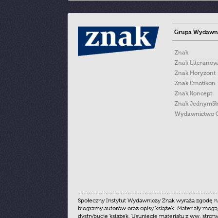
Grupa Wydawni
Znak
Znak Literanov
Znak Horyzont
Znak Emotikon
Znak Koncept
Znak JednymS
Wydawnictwo 
Społeczny Instytut Wydawniczy Znak wyraża zgodę na
biogramy autorów oraz opisy książek. Materiały mogą
dystrybucję książek. Usunięcie materiału z ww. stron