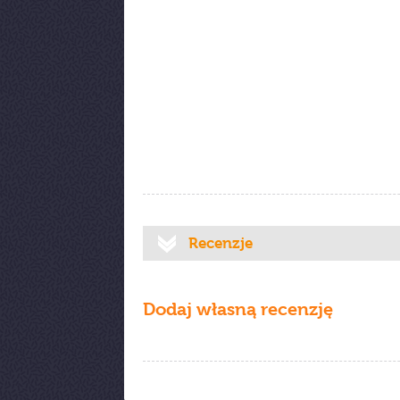
Recenzje
Dodaj własną recenzję