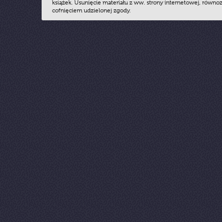
książek. Usunięcie materiału z ww. strony internetowej, równoz
cofnięciem udzielonej zgody.