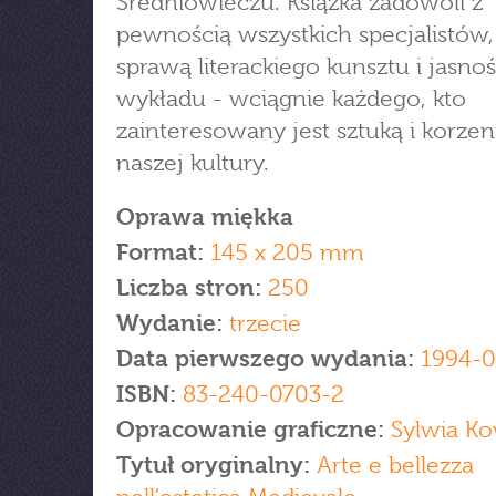
Średniowieczu. Książka zadowoli z
pewnością wszystkich specjalistów, 
sprawą literackiego kunsztu i jasnoś
wykładu - wciągnie każdego, kto
zainteresowany jest sztuką i korze
naszej kultury.
Oprawa miękka
Format:
145 x 205 mm
Liczba stron:
250
Wydanie:
trzecie
Data pierwszego wydania:
1994-0
ISBN:
83-240-0703-2
Opracowanie graficzne:
Sylwia Ko
Tytuł oryginalny:
Arte e bellezza