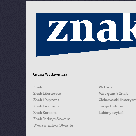
Grupa Wydawnicza:
Znak
Woblink
Znak Literanova
Miesięcznik Znak
Znak Horyzont
Ciekawostki Historyc
Znak Emotikon
Twoja Historia
Znak Koncept
Lubimy czytać
Znak JednymSłowem
Wydawnictwo Otwarte