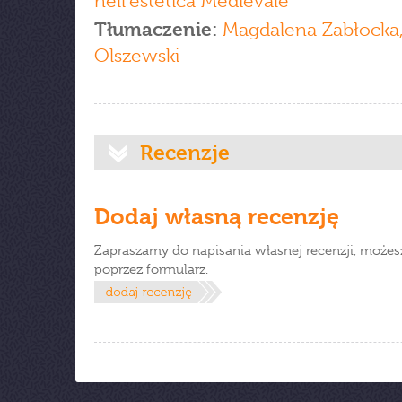
nell'estetica Medievale
Tłumaczenie:
Magdalena Zabłocka,
Olszewski
Recenzje
Dodaj własną recenzję
Zapraszamy do napisania własnej recenzji, możes
poprzez formularz.