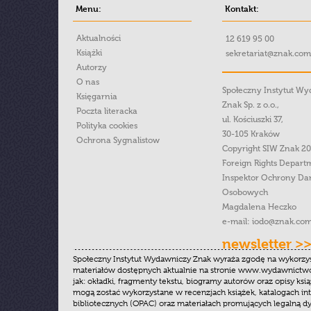
Menu:
Kontakt:
Aktualności
12 619 95 00
Książki
sekretariat@znak.com
Autorzy
O nas
Społeczny Instytut W
Księgarnia
Znak Sp. z o.o.,
Poczta literacka
ul. Kościuszki 37,
Polityka cookies
30-105 Kraków
Ochrona Sygnalistow
Copyright SIW Znak 2
Foreign Rights Depart
Inspektor Ochrony Da
Osobowych
Magdalena Heczko
e-mail:
iodo@znak.com
newsletter >
Społeczny Instytut Wydawniczy Znak wyraża zgodę na wykorzy
materiałów dostępnych aktualnie na stronie www.wydawnictwoz
jak: okładki, fragmenty tekstu, biogramy autorów oraz opisy ksią
mogą zostać wykorzystane w recenzjach książek, katalogach i
bibliotecznych (OPAC) oraz materiałach promujących legalną dy