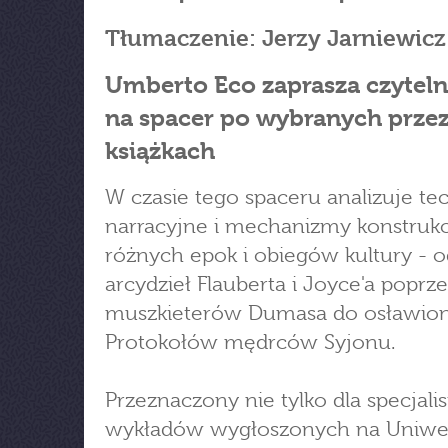
Tłumaczenie: Jerzy Jarniewicz
Umberto Eco zaprasza czytel
na spacer po wybranych przez
książkach
W czasie tego spaceru analizuje tec
narracyjne i mechanizmy konstrukcj
różnych epok i obiegów kultury - o
arcydzieł Flauberta i Joyce'a poprz
muszkieterów Dumasa do osławio
Protokołów mędrców Syjonu.
Przeznaczony nie tylko dla specjali
wykładów wygłoszonych na Uniwer