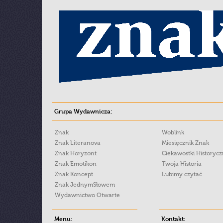
Grupa Wydawnicza:
Znak
Woblink
Znak Literanova
Miesięcznik Znak
Znak Horyzont
Ciekawostki Historyc
Znak Emotikon
Twoja Historia
Znak Koncept
Lubimy czytać
Znak JednymSłowem
Wydawnictwo Otwarte
Menu:
Kontakt: