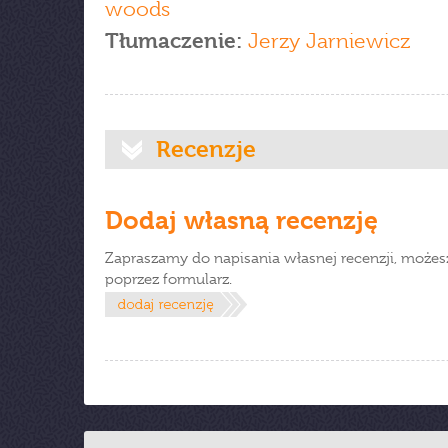
woods
Tłumaczenie:
Jerzy Jarniewicz
Recenzje
Dodaj własną recenzję
Zapraszamy do napisania własnej recenzji, możes
poprzez formularz.