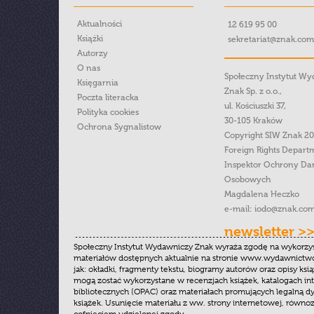
Aktualności
12 619 95 00
Książki
sekretariat@znak.com
Autorzy
O nas
Społeczny Instytut W
Księgarnia
Znak Sp. z o.o.,
Poczta literacka
ul. Kościuszki 37,
Polityka cookies
30-105 Kraków
Ochrona Sygnalistow
Copyright SIW Znak 2
Foreign Rights Depart
Inspektor Ochrony Da
Osobowych
Magdalena Heczko
e-mail:
iodo@znak.com
newsletter >
Społeczny Instytut Wydawniczy Znak wyraża zgodę na wykorzy
materiałów dostępnych aktualnie na stronie www.wydawnictwoz
jak: okładki, fragmenty tekstu, biogramy autorów oraz opisy ksią
mogą zostać wykorzystane w recenzjach książek, katalogach i
bibliotecznych (OPAC) oraz materiałach promujących legalną dy
książek. Usunięcie materiału z ww. strony internetowej, równoz