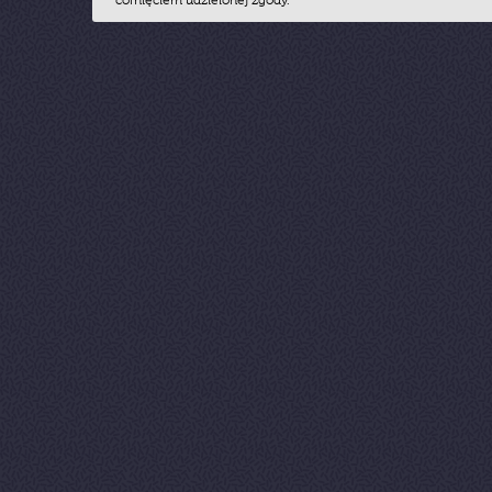
cofnięciem udzielonej zgody.