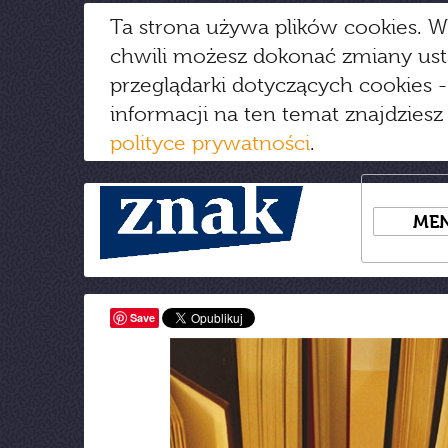
Ta strona używa plików cookies. W
chwili możesz dokonać zmiany us
przeglądarki dotyczących cookies
-
informacji na ten temat znajdziesz
polityce prywatności
.
ME
Save