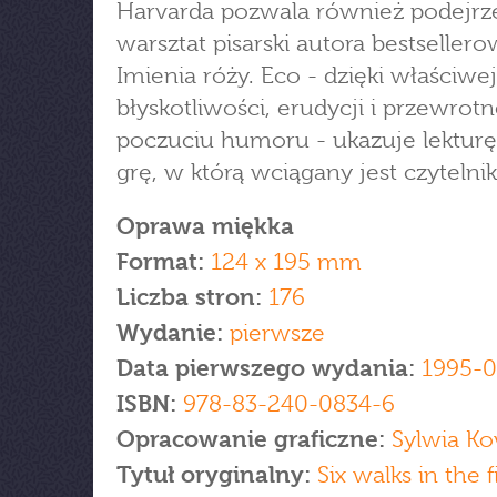
Harvarda pozwala również podejrz
warsztat pisarski autora bestseller
Imienia róży. Eco - dzięki właściwej
błyskotliwości, erudycji i przewro
poczuciu humoru - ukazuje lekturę
grę, w którą wciągany jest czytelnik
Oprawa miękka
Format:
124 x 195 mm
Liczba stron:
176
Wydanie:
pierwsze
Data pierwszego wydania:
1995-0
ISBN:
978-83-240-0834-6
Opracowanie graficzne:
Sylwia Ko
Tytuł oryginalny:
Six walks in the f