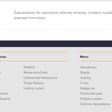
Zapraszamy do napisania własnej recenzji, możesz wysła
poprzez formularz.
cza:
Menu:
Woblink
Aktualności
a
Miesięcznik Znak
Książki
Ciekawostki Historyczne
Autorzy
Twoja Historia
O nas
Lubimy czytać
Księgarnia
łowem
Poczta literacka
Otwarte
Polityka cookies
Ochrona Sygnalistow