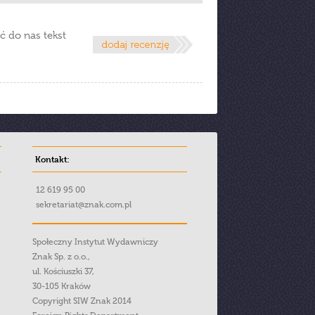
ć do nas tekst
Kontakt:
12 619 95 00
sekretariat@znak.com.pl
Społeczny Instytut Wydawniczy
Znak Sp. z o.o.,
ul. Kościuszki 37,
30-105 Kraków
Copyright SIW Znak 2014