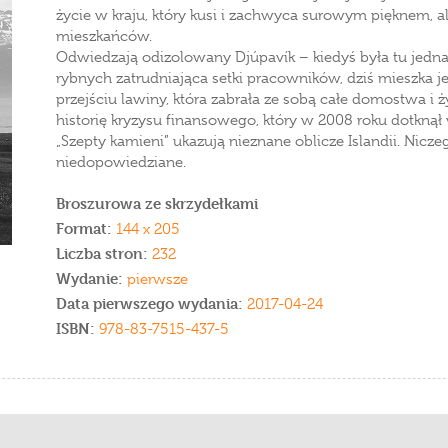
życie w kraju, który kusi i zachwyca surowym pięknem, 
mieszkańców.
Odwiedzają odizolowany Djúpavík – kiedyś była tu jedna
rybnych zatrudniająca setki pracowników, dziś mieszka j
przejściu lawiny, która zabrała ze sobą całe domostwa i
historię kryzysu finansowego, który w 2008 roku dotknął
„Szepty kamieni” ukazują nieznane oblicze Islandii. Nicz
niedopowiedziane.
Broszurowa ze skrzydełkami
Format:
144 x 205
Liczba stron:
232
Wydanie:
pierwsze
Data pierwszego wydania:
2017-04-24
ISBN:
978-83-7515-437-5