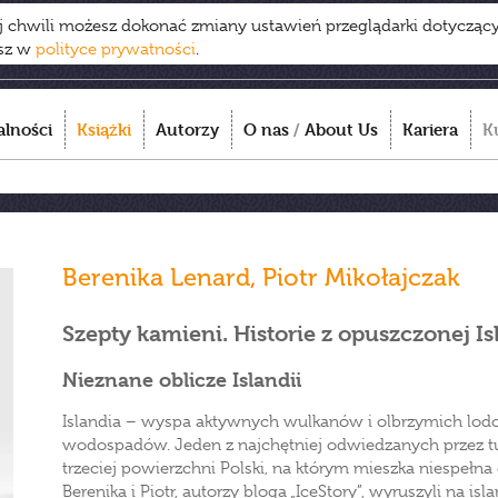
ej chwili możesz dokonać zmiany ustawień przeglądarki dotycząc
esz w
polityce prywatności
.
alności
Książki
Autorzy
O nas
/
About Us
Kariera
K
Berenika Lenard
,
Piotr Mikołajczak
Szepty kamieni. Historie z opuszczonej Is
Nieznane oblicze Islandii
Islandia – wyspa aktywnych wulkanów i olbrzymich lodo
wodospadów. Jeden z najchętniej odwiedzanych przez t
trzeciej powierzchni Polski, na którym mieszka niespełna 
Berenika i Piotr, autorzy bloga „IceStory”, wyruszyli na 