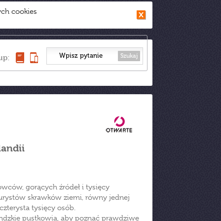
ych cookies
Szukaj
up:
landii
wców, gorących źródeł i tysięcy
urystów skrawków ziemi, równy jednej
czterysta tysięcy osób.
islandzkie pustkowia, aby poznać prawdziwe