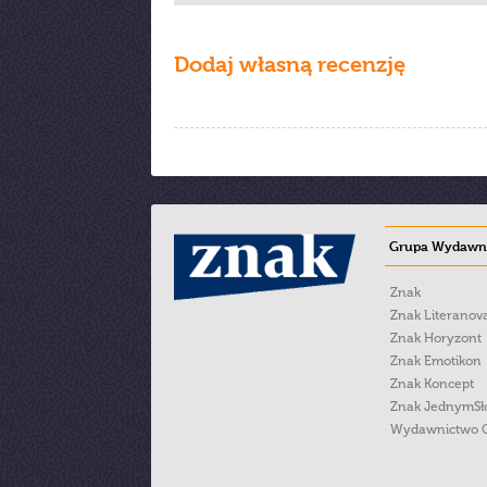
Dodaj własną recenzję
Grupa Wydawni
Znak
Znak Literanov
Znak Horyzont
Znak Emotikon
Znak Koncept
Znak JednymS
Wydawnictwo 