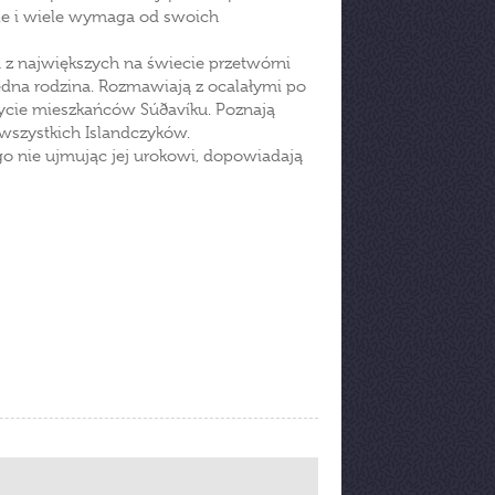
ale i wiele wymaga od swoich
 z największych na świecie przetwórni
edna rodzina. Rozmawiają z ocalałymi po
 życie mieszkańców Súðavíku. Poznają
 wszystkich Islandczyków.
ego nie ujmując jej urokowi, dopowiadają