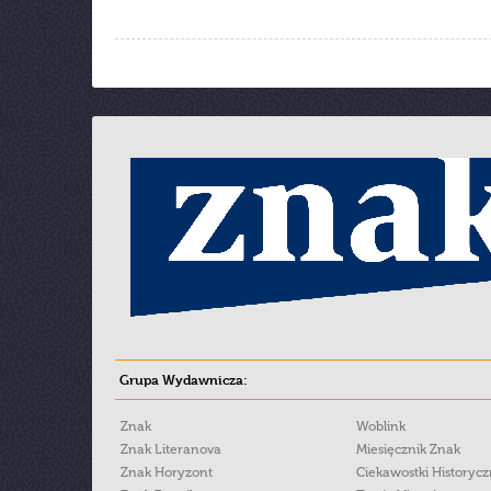
Grupa Wydawnicza:
Znak
Woblink
Znak Literanova
Miesięcznik Znak
Znak Horyzont
Ciekawostki Historyc