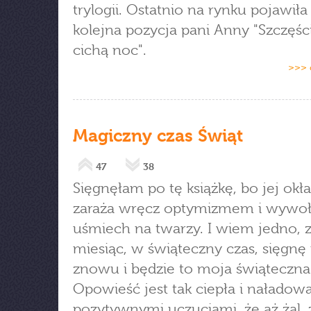
trylogii. Ostatnio na rynku pojawiła 
kolejna pozycja pani Anny "Szczęśc
cichą noc".
>>> 
Magiczny czas Świąt
47
38
Sięgnęłam po tę książkę, bo jej okł
zaraża wręcz optymizmem i wywoł
uśmiech na twarzy. I wiem jedno, 
miesiąc, w świąteczny czas, sięgnę
znowu i będzie to moja świąteczna 
Opowieść jest tak ciepła i naładow
pozytywnymi uczuciami, że aż żal, ż