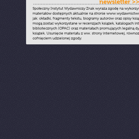
newsletter >
Społeczny Instytut Wydawniczy Znak wyraża zgodę na wykorzy
materiałów dostępnych aktualnie na stronie www.wydawnictwoz
jak: okładki, fragmenty tekstu, biogramy autorów oraz opisy ksią
mogą zostać wykorzystane w recenzjach książek, katalogach i
bibliotecznych (OPAC) oraz materiałach promujących legalną dy
książek. Usunięcie materiału z ww. strony internetowej, równoz
cofnięciem udzielonej zgody.