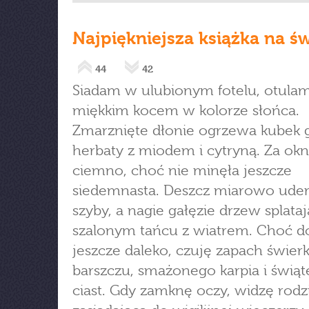
Najpiękniejsza książka na św
44
42
Siadam w ulubionym fotelu, otulam
miękkim kocem w kolorze słońca.
Zmarznięte dłonie ogrzewa kubek 
herbaty z miodem i cytryną. Za o
ciemno, choć nie minęła jeszcze
siedemnasta. Deszcz miarowo uder
szyby, a nagie gałęzie drzew splataj
szalonym tańcu z wiatrem. Choć d
jeszcze daleko, czuję zapach świerk
barszczu, smażonego karpia i świą
ciast. Gdy zamknę oczy, widzę rodz