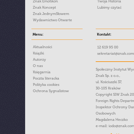
Znak Emotikon
Twoja Historia
Znak Koncept
Lubimy czytać
Znak JednymSłowem
Wydawnictwo Otwarte
Menu:
Kontakt:
Aktualności
12 619 95 00
Książki
sekretariat@znak.com
Autorzy
O nas
Społeczny Instytut W
Księgarnia
Znak Sp. z o.o.,
Poczta literacka
ul. Kościuszki 37,
Polityka cookies
30-105 Kraków
Ochrona Sygnalistow
Copyright SIW Znak 2
Foreign Rights Depart
Inspektor Ochrony Da
Osobowych
Magdalena Heczko
e-mail:
iodo@znak.com