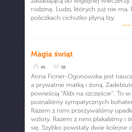
zasiadającą do wigilijnej wieczerzy
rodzinę. Ludzi, których już nie ma.
policzkach cichutko płyną łzy.
>>> 
Magia świąt
45
38
Anna Ficner-Ogonowska jest nauczy
a prywatnie matką i żoną. Zadebiu
powieścią "Alibi na szczęście". To w
poznaliśmy sympatycznych bohate
Razem z nimi przeżywaliśmy upadki
wzloty. Razem z nimi płakaliśmy i 
się. Szybko powstały dwie kolejne c