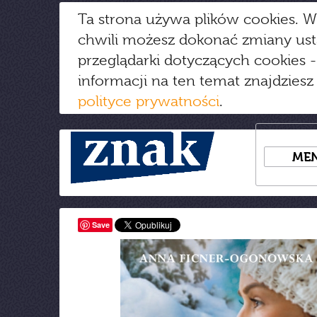
Ta strona używa plików cookies. W
chwili możesz dokonać zmiany us
przeglądarki dotyczących cookies
-
informacji na ten temat znajdziesz
polityce prywatności
.
ME
Save