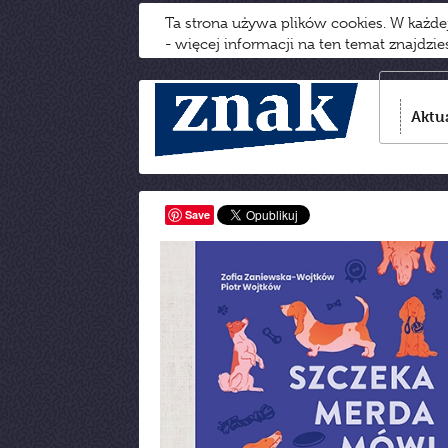
Ta strona używa plików cookies. W każd
- więcej informacji na ten temat znajdzi
Aktu
Save