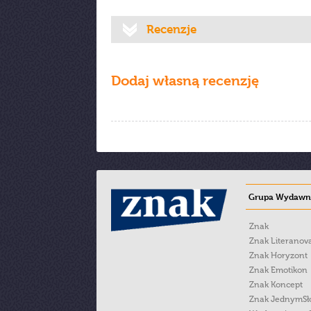
Recenzje
Dodaj własną recenzję
Grupa Wydawni
Znak
Znak Literanov
Znak Horyzont
Znak Emotikon
Znak Koncept
Znak JednymS