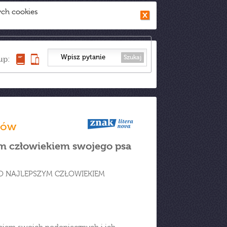
ych cookies
Szukaj
up:
ków
ym człowiekiem swojego psa
GO NAJLEPSZYM CZŁOWIEKIEM