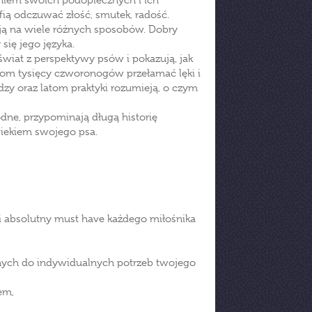
niem swoich podopiecznych i ich
fią odczuwać złość, smutek, radość.
ją na wiele różnych sposobów. Dobry
się jego języka.
wiat z perspektywy psów i pokazują, jak
kom tysięcy czworonogów przełamać lęki i
zy oraz latom praktyki rozumieją, o czym
dne, przypominają długą historię
owiekiem swojego psa.
 absolutny must have każdego miłośnika
ych do indywidualnych potrzeb twojego
em,