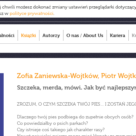
ej chwili możesz dokonać zmiany ustawień przeglądarki dotycząc
esz w
polityce prywatności
.
alności
Książki
Autorzy
O nas
/
About Us
Kariera
K
Zofia Zaniewska-Wojtków
,
Piotr Wojt
Szczeka, merda, mówi. Jak być najlepsz
ZROZUM, O CZYM SZCZEKA TWÓJ PIES… I ZOSTAŃ JE
Dlaczego twój pies podbiega do zupełnie obcych osób?
Co powiedziałby o psich parkach?
Czy istnieje coś takiego jak charakter rasy?