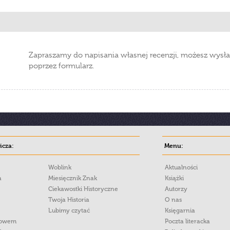
Zapraszamy do napisania własnej recenzji, możesz wysła
poprzez formularz.
cza:
Menu:
Woblink
Aktualności
a
Miesięcznik Znak
Książki
Ciekawostki Historyczne
Autorzy
Twoja Historia
O nas
Lubimy czytać
Księgarnia
łowem
Poczta literacka