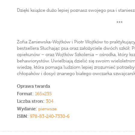
Dzięki książce dużo lepiej poznasz swojego psa i staniesz
***
Zofia Zaniewska-Wojtków i Piotr Wojtków to praktykujący
bestsellera Słuchając psa oraz założyciele dwóch szkół: P
opiekunów – oraz Wojtków Szkolenia – ośrodka, który kszt
behawiorystów. Uwielbiają dzielić się swoim wieloletn
wiedzę, która pomaga ludziom lepiej zrozumieć potrzeb
chłopaków i dosyć znanego białego owczarka szwajcarsk
Oprawa twarda
Format:
165x235
Liczba stron:
304
Wydanie:
pierwsze
ISBN:
978-83-240-7330-6