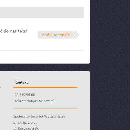
ć do nas tekst
Kontakt:
12 619 95 00
sekretariat@znak.com.pl
Społeczny Instytut Wydawniczy
Znak Sp. z o.o.,
ul. Kościuszki 37,