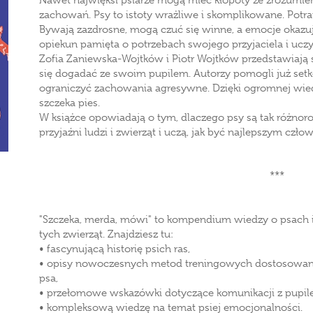
Nawet najwięksi psiarze mogą mieć kłopoty ze zrozumie
zachowań. Psy to istoty wrażliwe i skomplikowane. Potra
Bywają zazdrosne, mogą czuć się winne, a emocje okazu
opiekun pamięta o potrzebach swojego przyjaciela i uczy 
Zofia Zaniewska-Wojtków i Piotr Wojtków przedstawiają ś
się dogadać ze swoim pupilem. Autorzy pomogli już set
ograniczyć zachowania agresywne. Dzięki ogromnej wied
szczeka pies.
W książce opowiadają o tym, dlaczego psy są tak różnoro
przyjaźni ludzi i zwierząt i uczą, jak być najlepszym czł
***
"Szczeka, merda, mówi" to kompendium wiedzy o psach i
tych zwierząt. Znajdziesz tu:
• fascynującą historię psich ras,
• opisy nowoczesnych metod treningowych dostosowan
psa,
• przełomowe wskazówki dotyczące komunikacji z pupil
• kompleksową wiedzę na temat psiej emocjonalności.