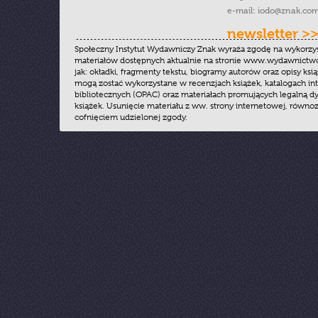
e-mail:
iodo@znak.com
newsletter >
Społeczny Instytut Wydawniczy Znak wyraża zgodę na wykorzy
materiałów dostępnych aktualnie na stronie www.wydawnictwoz
jak: okładki, fragmenty tekstu, biogramy autorów oraz opisy ksią
mogą zostać wykorzystane w recenzjach książek, katalogach i
bibliotecznych (OPAC) oraz materiałach promujących legalną dy
książek. Usunięcie materiału z ww. strony internetowej, równoz
cofnięciem udzielonej zgody.