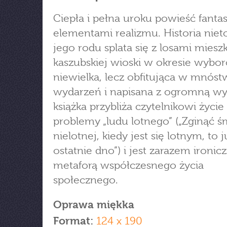
Ciepła i pełna uroku powieść fantas
elementami realizmu. Historia niet
jego rodu splata się z losami mies
kaszubskiej wioski w okresie wybo
niewielka, lecz obfitująca w mnós
wydarzeń i napisana z ogromną wy
książka przybliża czytelnikowi życie 
problemy „ludu lotnego” („Zginąć ś
nielotnej, kiedy jest się lotnym, to j
ostatnie dno”) i jest zarazem ironic
metaforą współczesnego życia
społecznego.
Oprawa miękka
Format:
124 x 190