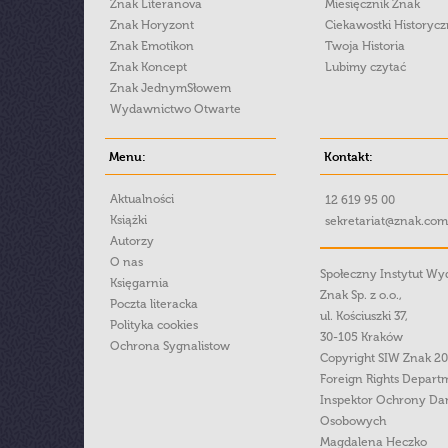
Znak Literanova
Miesięcznik Znak
Znak Horyzont
Ciekawostki Historyc
Znak Emotikon
Twoja Historia
Znak Koncept
Lubimy czytać
Znak JednymSłowem
Wydawnictwo Otwarte
Menu:
Kontakt:
Aktualności
12 619 95 00
Książki
sekretariat@znak.com
Autorzy
O nas
Społeczny Instytut W
Księgarnia
Znak Sp. z o.o.,
Poczta literacka
ul. Kościuszki 37,
Polityka cookies
30-105 Kraków
Ochrona Sygnalistow
Copyright SIW Znak 2
Foreign Rights Depart
Inspektor Ochrony Da
Osobowych
Magdalena Heczko