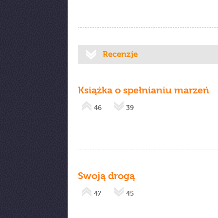
Recenzje
Książka o spełnianiu marzeń
46
39
Swoją drogą
47
45