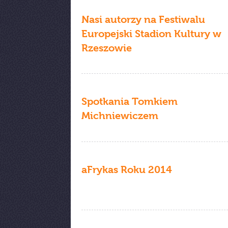
Nasi autorzy na Festiwalu
Europejski Stadion Kultury w
Rzeszowie
Spotkania Tomkiem
Michniewiczem
aFrykas Roku 2014