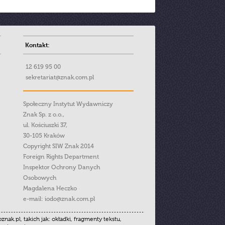
Kontakt:
12 619 95 00
sekretariat@znak.com.pl
Społeczny Instytut Wydawniczy
Znak Sp. z o.o.,
ul. Kościuszki 37,
30-105 Kraków
Copyright SIW Znak 2014
Foreign Rights Department
Inspektor Ochrony Danych
Osobowych
Magdalena Heczko
e-mail:
iodo@znak.com.pl
.pl, takich jak: okładki, fragmenty tekstu,