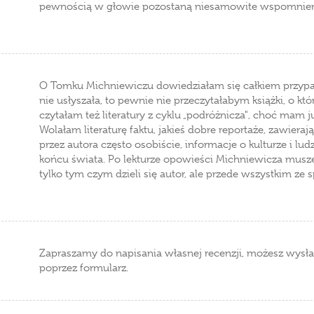
pewnością w głowie pozostaną niesamowite wspomnien
O Tomku Michniewiczu dowiedziałam się całkiem przy
nie usłyszała, to pewnie nie przeczytałabym książki, o któr
czytałam też literatury z cyklu „podróżnicza", choć mam 
Wolałam literaturę faktu, jakieś dobre reportaże, zawie
przez autora często osobiście, informacje o kulturze i l
końcu świata. Po lekturze opowieści Michniewicza muszę
tylko tym czym dzieli się autor, ale przede wszystkim ze 
Zapraszamy do napisania własnej recenzji, możesz wysła
poprzez formularz.