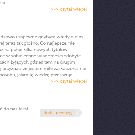
ia.
>>> czytaj więcej
padkowo i zapewne gdybym wtedy o nim
ej teraz tak głośno. Co najlepsze, nie
już na półce kilka nowych tytułów.
rające w sobie cenne wiadomości zdobyte
udziach żyjących gdzieś tam na drugim
 przyznać, że jestem mile zaskoczona, nie
sposobu, jakim tę wiedzę przekazuje.
>>> czytaj więcej
ć do nas tekst