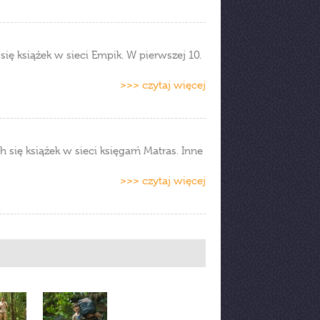
się książek w sieci Empik. W pierwszej 10.
>>> czytaj więcej
 się książek w sieci księgarń Matras. Inne
>>> czytaj więcej