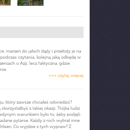
ce, marzeń do jakich dąży i przełoży je na
podczas czytania, kolejną jaką odbędę w
eniach o Azji, lecz faktyczna, gdzie
nie.
>>> czytaj więcej
u, który zawsze chciałeś odwiedzić?
korzystałbyś z takiej okazji. Trójka ludzi
Jedynym warunkiem było to, żeby podjęli
zadane pytanie. Każdy z nich wybrał inne
rlean. Co wyjdzie z tych wypraw? Z