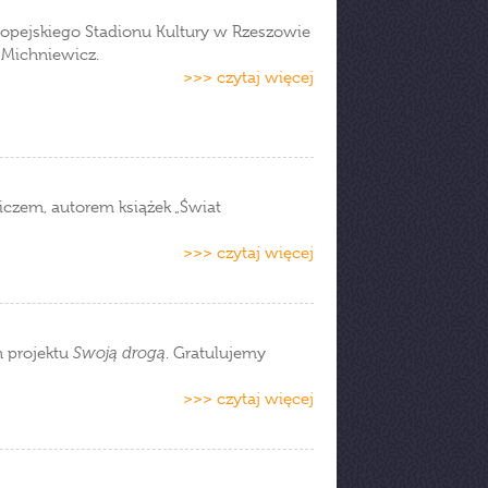
ropejskiego Stadionu Kultury w Rzeszowie
 Michniewicz.
>>> czytaj więcej
czem, autorem książek „Świat
>>> czytaj więcej
 projektu
Swoją drogą
. Gratulujemy
>>> czytaj więcej