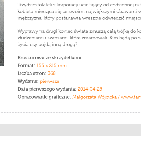
Trzydziestolatek z korporacji uciekający od codziennej ru
kobieta mierząca się ze swoimi największymi obawami w
mężczyzna, który postanawia wreszcie odwiedzić miejsca, 
Wyprawy na drugi koniec świata zmuszą całą trójkę do ko
złudzeniami i szansami, które zmarnowali. Kim będą po 
życia czy pójdą inną drogą?
Broszurowa ze skrzydełkami
Format:
155 x 215 mm
Liczba stron:
368
Wydanie:
pierwsze
Data pierwszego wydania:
2014-04-28
Opracowanie graficzne:
Małgorzata Wójcicka / www.tam