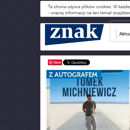
Ta strona używa plików cookies. W każd
- więcej informacji na ten temat znajdzi
Aktu
Save