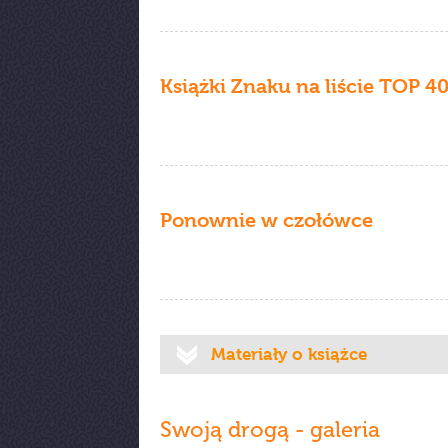
Książki Znaku na liście TOP 4
Ponownie w czołówce
Materiały o książce
Swoją drogą - galeria