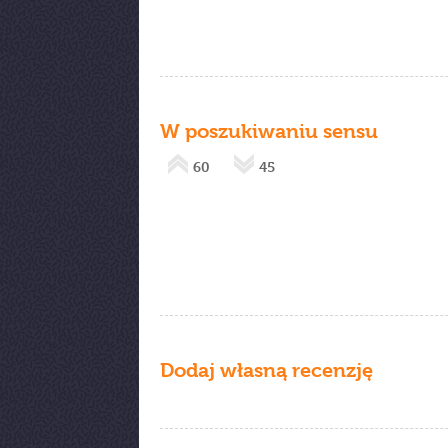
W poszukiwaniu sensu
60
45
Dodaj własną recenzję