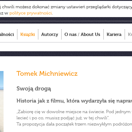
ej chwili możesz dokonać zmiany ustawień przeglądarki dotycząc
esz w
polityce prywatności
.
alności
Książki
Autorzy
O nas
/
About Us
Kariera
K
Tomek Michniewicz
Swoją drogą
Historia jak z filmu, która wydarzyła się napr
„Zabiorę cię w dowolne miejsce na świecie. Pod jednym
lecieć i po co, musisz podjąć już, w tej chwili”.
Ta propozycja dała początek trzem niezwykłym podróżo