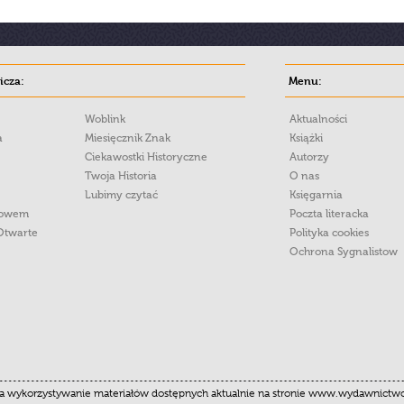
cza:
Menu:
Woblink
Aktualności
a
Miesięcznik Znak
Książki
Ciekawostki Historyczne
Autorzy
Twoja Historia
O nas
Lubimy czytać
Księgarnia
łowem
Poczta literacka
Otwarte
Polityka cookies
Ochrona Sygnalistow
 wykorzystywanie materiałów dostępnych aktualnie na stronie www.wydawnictwoznak