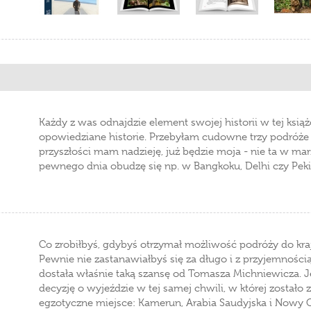
Każdy z was odnajdzie element swojej historii w tej książ
opowiedziane historie. Przebyłam cudowne trzy podróże 
przyszłości mam nadzieję, już będzie moja - nie ta w marz
pewnego dnia obudzę się np. w Bangkoku, Delhi czy Peki
Co zrobiłbyś, gdybyś otrzymał możliwość podróży do kraj
Pewnie nie zastanawiałbyś się za długo i z przyjemnością s
dostała właśnie taką szansę od Tomasza Michniewicza. 
decyzję o wyjeździe w tej samej chwili, w której zostało 
egzotyczne miejsce: Kamerun, Arabia Saudyjska i Nowy O