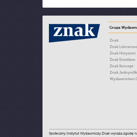
Grupa Wydawni
Znak
Znak Literanov
Znak Horyzont
Znak Emotikon
Znak Koncept
Znak JednymS
Wydawnictwo 
Społeczny Instytut Wydawniczy Znak wyraża zgodę na