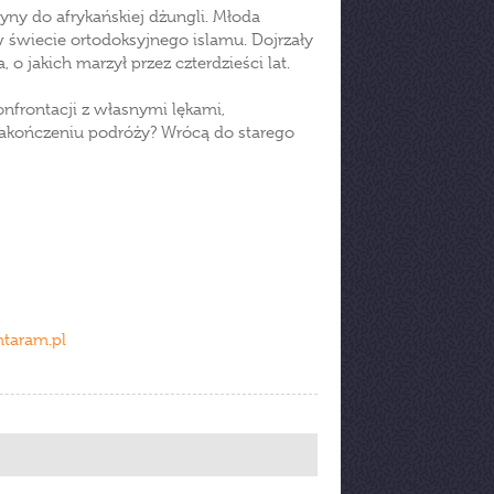
tyny do afrykańskiej dżungli. Młoda
 świecie ortodoksyjnego islamu. Dojrzały
o jakich marzył przez czterdzieści lat.
nfrontacji z własnymi lękami,
zakończeniu podróży? Wrócą do starego
taram.pl