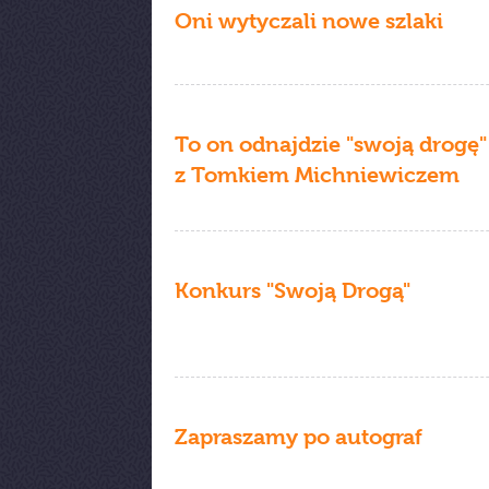
Oni wytyczali nowe szlaki
To on odnajdzie "swoją drogę"
z Tomkiem Michniewiczem
Konkurs "Swoją Drogą"
Zapraszamy po autograf