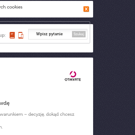
ych cookies
Szukaj
up:
awdę
 warunkiem – decyzję, dokąd chcesz
m.