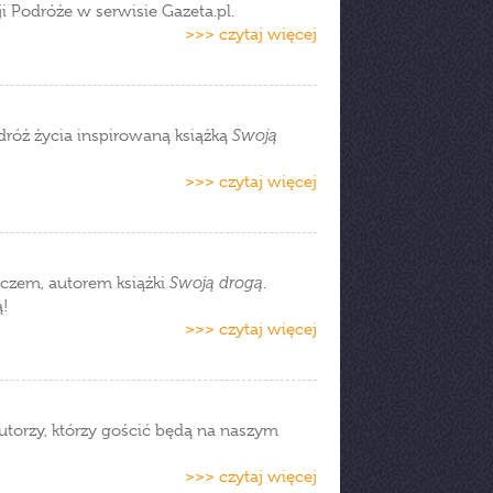
i Podróże w serwisie Gazeta.pl.
>>> czytaj więcej
dróż życia inspirowaną książką
Swoją
>>> czytaj więcej
czem, autorem książki
Swoją drogą
.
!
>>> czytaj więcej
utorzy, którzy gościć będą na naszym
>>> czytaj więcej